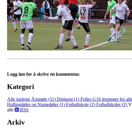
Logg inn for å skrive en kommentar.
Kategori
Alle innlegg
Årsmøte (11)
Digipost (1)
Felles G16 treninger for all
Hallingdøler og Numedøler (1)
Fotballskole (2)
Fotballskoler (2)
V
alle
RSS
Arkiv