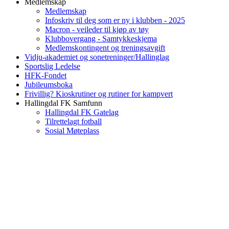
Medlemskap
Medlemskap
Infoskriv til deg som er ny i klubben - 2025
Macron - veileder til kjøp av tøy
Klubbovergang - Samtykkeskjema
Medlemskontingent og treningsavgift
Vidju-akademiet og sonetreninger/Hallinglag
Sportslig Ledelse
HFK-Fondet
Jubileumsboka
Frivillig? Kioskrutiner og rutiner for kampvert
Hallingdal FK Samfunn
Hallingdal FK Gatelag
Tilrettelagt fotball
Sosial Møteplass