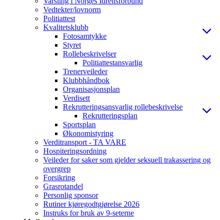
Varsling i Norges Idrettsforbund
Vedtekter/lovnorm
Politiattest
Kvalitetsklubb
Fotosamtykke
Styret
Rollebeskrivelser
Politiattestansvarlig
Trenerveileder
Klubbhåndbok
Organisasjonsplan
Verdisett
Rekrutteringsansvarlig rollebeskrivelse
Rekrutteringsplan
Sportsplan
Økonomistyring
Verditransport - TA VARE
Hospiteringsordning
Veileder for saker som gjelder seksuell trakassering og
overgrep
Forsikring
Grasrotandel
Personlig sponsor
Rutiner kjøregodtgjørelse 2026
Instruks for bruk av 9-seterne