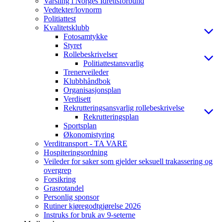
Varsling i Norges Idrettsforbund
Vedtekter/lovnorm
Politiattest
Kvalitetsklubb
Fotosamtykke
Styret
Rollebeskrivelser
Politiattestansvarlig
Trenerveileder
Klubbhåndbok
Organisasjonsplan
Verdisett
Rekrutteringsansvarlig rollebeskrivelse
Rekrutteringsplan
Sportsplan
Økonomistyring
Verditransport - TA VARE
Hospiteringsordning
Veileder for saker som gjelder seksuell trakassering og
overgrep
Forsikring
Grasrotandel
Personlig sponsor
Rutiner kjøregodtgjørelse 2026
Instruks for bruk av 9-seterne