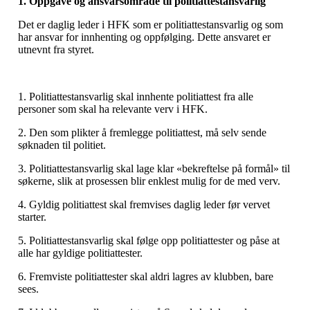
1. Oppgave og ansvarsområde til politiattestansvarlig
Det er daglig leder i HFK som er politiattestansvarlig og som
har ansvar for innhenting og oppfølging. Dette ansvaret er
utnevnt fra styret.
1. Politiattestansvarlig skal innhente politiattest fra alle
personer som skal ha relevante verv i HFK.
2. Den som plikter å fremlegge politiattest, må selv sende
søknaden til politiet.
3. Politiattestansvarlig skal lage klar «bekreftelse på formål» til
søkerne, slik at prosessen blir enklest mulig for de med verv.
4. Gyldig politiattest skal fremvises daglig leder før vervet
starter.
5. Politiattestansvarlig skal følge opp politiattester og påse at
alle har gyldige politiattester.
6. Fremviste politiattester skal aldri lagres av klubben, bare
sees.