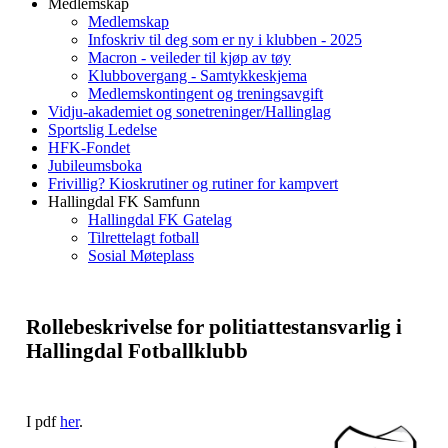
Medlemskap
Medlemskap
Infoskriv til deg som er ny i klubben - 2025
Macron - veileder til kjøp av tøy
Klubbovergang - Samtykkeskjema
Medlemskontingent og treningsavgift
Vidju-akademiet og sonetreninger/Hallinglag
Sportslig Ledelse
HFK-Fondet
Jubileumsboka
Frivillig? Kioskrutiner og rutiner for kampvert
Hallingdal FK Samfunn
Hallingdal FK Gatelag
Tilrettelagt fotball
Sosial Møteplass
Rollebeskrivelse for politiattestansvarlig i
Hallingdal Fotballklubb
I pdf
her
.