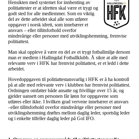
Hensikten med systemet for innhenting av
politiattester er at idretten skal være et trygt og
godt sted for alle medlemmer. Som en viktig
del av dette arbeidet skal alle som utfører
oppgaver i norsk idrett, som innebærer et
ansvars – eller tillitsforhold overfor
mindreårige eller personer med utviklingshemming, fremvise
politiattest.
Man skal oppleve å være en del av et trygt fotballmiljø dersom
man er medlem i Hallingdal Fotballklubb. Å sikre at alle med
relevante verv i HFK har fremvist politiattest, er et ledd i dette
arbeidet.
Hovedoppgaven til politiattestansvarlig i HFK er å ha kontroll
på at alle med relevante verv i klubben har fremvist politiattest.
Ordningen omfatter både ansatte og frivillige over 15 år, og
gjelder uansett om personen får lønn for oppgavene som
utføres eller ikke. I hvilken grad vervene innebærer et ansvars
–eller tillitsforhold overfor mindreårige eller personer med
utviklingshemming drøftes mellom daglig leder, sportslig leder
og i enkelte tilfeller daglig leder på Gol IFO.