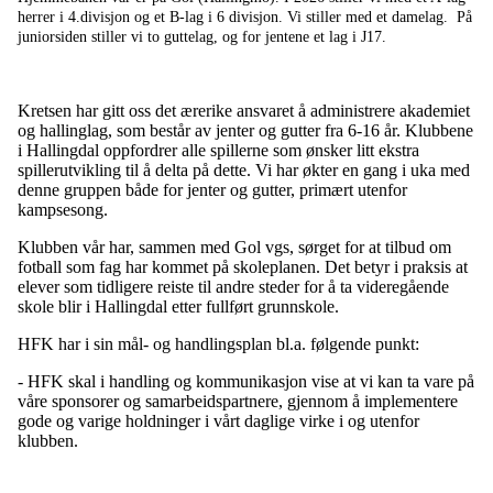
herrer i 4.divisjon og et B-lag i 6 divisjon. Vi stiller med et damelag. På
juniorsiden stiller vi to guttelag, og for jentene et lag i J17.
Kretsen har gitt oss det ærerike ansvaret å administrere akademiet
og hallinglag, som består av jenter og gutter fra 6-16 år. Klubbene
i Hallingdal oppfordrer alle spillerne som ønsker litt ekstra
spillerutvikling til å delta på dette. Vi har økter en gang i uka med
denne gruppen både for jenter og gutter, primært utenfor
kampsesong.
Klubben vår har, sammen med Gol vgs, sørget for at tilbud om
fotball som fag har kommet på skoleplanen. Det betyr i praksis at
elever som tidligere reiste til andre steder for å ta videregående
skole blir i Hallingdal etter fullført grunnskole.
HFK har i sin mål- og handlingsplan bl.a. følgende punkt:
- HFK skal i handling og kommunikasjon vise at vi kan ta vare på
våre sponsorer og samarbeidspartnere, gjennom å implementere
gode og varige holdninger i vårt daglige virke i og utenfor
klubben.