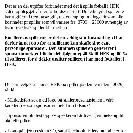
Det er en del utgifter forbundet med det å spille fotball i HFK,
siden opplegget vårt er forholdsvis proft. Dette betyr at spillerne
har utgifter til treningsavgift, utstyr, cup og treningsleir som blir
kostnader pr spiller som vil variere fra 3700 – 23000 avhengig av
hvor mye hver spiller blir med på.
For flere av spillerne er det en veldig stor kostnad og vi har
derfor åpnet opp for at spillerne kan skaffe sine egne
personlige sponsorer. Den summen spilleren genererer i
sponsorinntekter blir fordelt følgende; 40 % til HFK og 60 %
til spilleren for å dekke utgifter spilleren har med fotballen i
HFK.
De som velger å sponse HFK og spiller på denne måten i 2026,
vil få:
- Markedsført seg med logo på spillerpresentasjonen i våre
kanaler (dersom sponsor er meldt inn tidsnok).
- Sponsoren blir lest opp av speakeren før hver hjemmekamp til
aktuell spiller.
- Logo på hjemmesiden vår, samt facebook. Ellers muligheter for