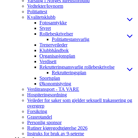
Varsling i Norges Idrettsforbund
Vedtekter/lovnorm
Politiattest
Kvalitetsklubb
Fotosamtykke
Styret
Rollebeskrivelser
Politiattestansvarlig
Trenerveileder
Klubbhåndbok
Organisasjonsplan
Verdisett
Rekrutteringsansvarlig rollebeskrivelse
Rekrutteringsplan
Sportsplan
Økonomistyring
Verditransport - TA VARE
Hospiteringsordning
Veileder for saker som gjelder seksuell trakassering og
overgrep
Forsikring
Grasrotandel
Personlig sponsor
Rutiner kjøregodtgjørelse 2026
Instruks for bruk av 9-seterne