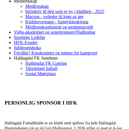
Medlemskap
Medlemskap
Infoskriv til deg som er ny i klubben - 2025
Macron - veileder til kjøp av tøy
Klubbovergang - Samtykkeskjema
Medlemskontingent og treningsavgift
Vidju-akademiet og sonetreninger/Hallinglag
Sportslig Ledelse
HFK-Fondet
Jubileumsboka
Frivillig? Kioskrutiner og rutiner for kampvert
Hallingdal FK Samfunn
Hallingdal FK Gatelag
Tilrettelagt fotball
Sosial Møteplass
PERSONLIG SPONSOR I HFK
Hallingdal Fotballklubb er en klubb med spillere fra hele Hallingdal.
Hjemmebanen vår er på Gol (Hallingmo). I 2026 stiller vi med et A-lag