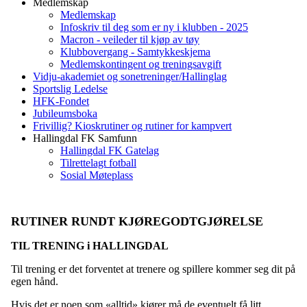
Medlemskap
Medlemskap
Infoskriv til deg som er ny i klubben - 2025
Macron - veileder til kjøp av tøy
Klubbovergang - Samtykkeskjema
Medlemskontingent og treningsavgift
Vidju-akademiet og sonetreninger/Hallinglag
Sportslig Ledelse
HFK-Fondet
Jubileumsboka
Frivillig? Kioskrutiner og rutiner for kampvert
Hallingdal FK Samfunn
Hallingdal FK Gatelag
Tilrettelagt fotball
Sosial Møteplass
RUTINER RUNDT KJØREGODTGJØRELSE
TIL TRENING i HALLINGDAL
Til trening er det forventet at trenere og spillere kommer seg dit på
egen hånd.
Hvis det er noen som «alltid» kjører må de eventuelt få litt