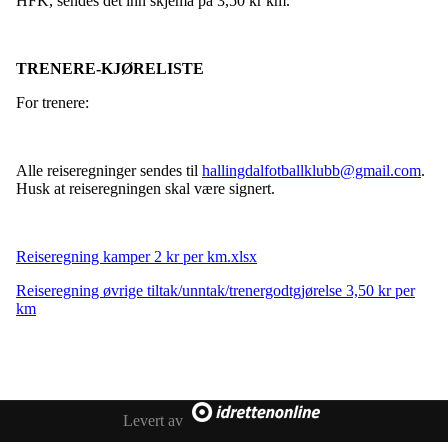
HFK, sendes det inn skjema på 3,50 kr km.
TRENERE-KJØRELISTE
For trenere:
Alle reiseregninger sendes til
hallingdalfotballklubb@gmail.com
.
Husk at reiseregningen skal være signert.
Reiseregning kamper 2 kr per km.xlsx
Reiseregning øvrige tiltak/unntak/trenergodtgjørelse 3,50 kr per
km
Levert av