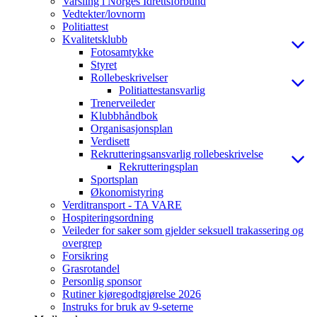
Varsling i Norges Idrettsforbund
Vedtekter/lovnorm
Politiattest
Kvalitetsklubb
Fotosamtykke
Styret
Rollebeskrivelser
Politiattestansvarlig
Trenerveileder
Klubbhåndbok
Organisasjonsplan
Verdisett
Rekrutteringsansvarlig rollebeskrivelse
Rekrutteringsplan
Sportsplan
Økonomistyring
Verditransport - TA VARE
Hospiteringsordning
Veileder for saker som gjelder seksuell trakassering og
overgrep
Forsikring
Grasrotandel
Personlig sponsor
Rutiner kjøregodtgjørelse 2026
Instruks for bruk av 9-seterne