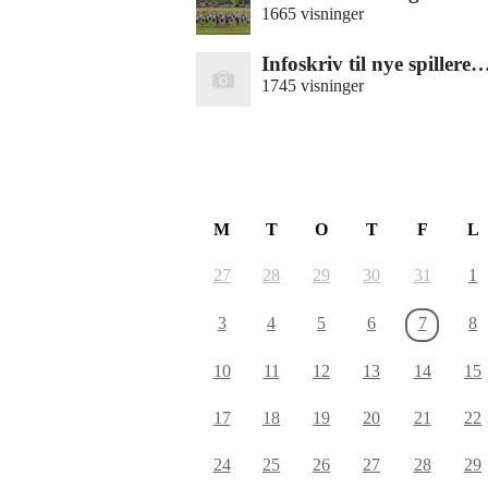
1665 visninger
Infoskriv til nye spillere
1745 visninger
August 2026
M
T
O
T
F
L
27
28
29
30
31
1
3
4
5
6
7
8
10
11
12
13
14
15
17
18
19
20
21
22
24
25
26
27
28
29