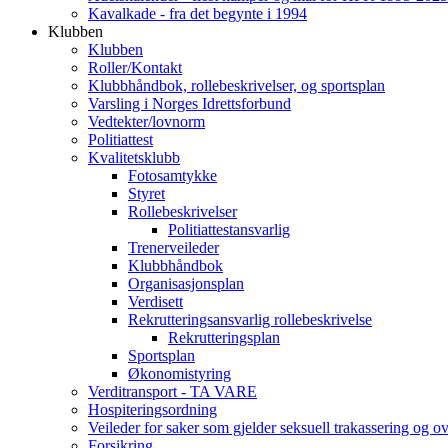
Kavalkade - fra det begynte i 1994
Klubben
Klubben
Roller/Kontakt
Klubbhåndbok, rollebeskrivelser, og sportsplan
Varsling i Norges Idrettsforbund
Vedtekter/lovnorm
Politiattest
Kvalitetsklubb
Fotosamtykke
Styret
Rollebeskrivelser
Politiattestansvarlig
Trenerveileder
Klubbhåndbok
Organisasjonsplan
Verdisett
Rekrutteringsansvarlig rollebeskrivelse
Rekrutteringsplan
Sportsplan
Økonomistyring
Verditransport - TA VARE
Hospiteringsordning
Veileder for saker som gjelder seksuell trakassering og o
Forsikring