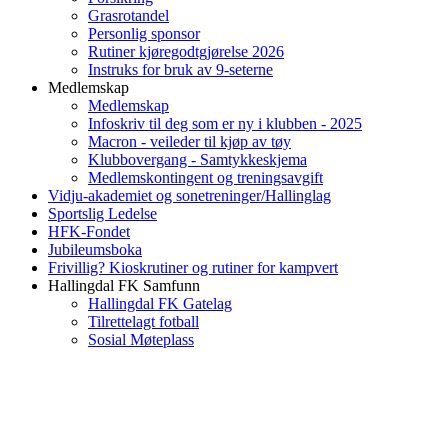
Grasrotandel
Personlig sponsor
Rutiner kjøregodtgjørelse 2026
Instruks for bruk av 9-seterne
Medlemskap
Medlemskap
Infoskriv til deg som er ny i klubben - 2025
Macron - veileder til kjøp av tøy
Klubbovergang - Samtykkeskjema
Medlemskontingent og treningsavgift
Vidju-akademiet og sonetreninger/Hallinglag
Sportslig Ledelse
HFK-Fondet
Jubileumsboka
Frivillig? Kioskrutiner og rutiner for kampvert
Hallingdal FK Samfunn
Hallingdal FK Gatelag
Tilrettelagt fotball
Sosial Møteplass