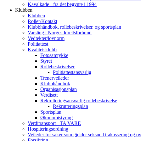
Kavalkade - fra det begynte i 1994
Klubben
Klubben
Roller/Kontakt
Klubbhåndbok, rollebeskrivelser, og sportsplan
Varsling i Norges Idrettsforbund
Vedtekter/lovnorm
Politiattest
Kvalitetsklubb
Fotosamtykke
Styret
Rollebeskrivelser
Politiattestansvarlig
Trenerveileder
Klubbhåndbok
Organisasjonsplan
Verdisett
Rekrutteringsansvarlig rollebeskrivelse
Rekrutteringsplan
Sportsplan
Økonomistyring
Verditransport - TA VARE
Hospiteringsordning
Veileder for saker som gjelder seksuell trakassering og o
Forsikring