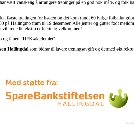
r har vært vanskelig å arrangere treninger på en god nok måte, og folk ha
n første treningen for høsten og det kom rundt 60 ivrige fotballungdom
0 på Hallingmo fram til 19.desember. Alle jenter og gutter født mellom
 vil trene litt ekstra er hjertelig velkommen!
k.no og fanen "HFK-akademiet".
sen Hallingdal
som bidrar til lavere treningsavgift og dermed økt rekru