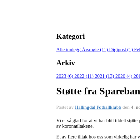
Kategori
Alle innlegg
Årsmøte (11)
Digipost (1)
Fe
Arkiv
2023 (6)
2022 (11)
2021 (13)
2020 (4)
20
Støtte fra Spareban
Postet av
Hallingdal Fotballklubb
den
4. n
Vi er så glad for at vi har blitt tildelt st
av koronatiltakene.
Et av flere tiltak hos oss som virkelig h