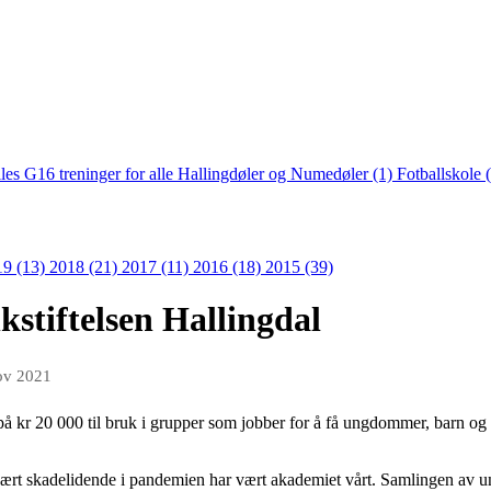
lles G16 treninger for alle Hallingdøler og Numedøler (1)
Fotballskole 
19 (13)
2018 (21)
2017 (11)
2016 (18)
2015 (39)
kstiftelsen Hallingdal
ov 2021
øtte på kr 20 000 til bruk i grupper som jobber for å få ungdommer, barn og
ar vært skadelidende i pandemien har vært akademiet vårt. Samlingen a