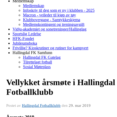
Medlemskap
Medlemskap
Infoskriv til deg som er ny i klubben - 2025
Macron - veileder til kjøp av tøy
Klubbovergang - Samtykkeskjema
Medlemskontingent og treningsavgift
Vidju-akademiet og sonetreninger/Hallinglag
Sportslig Ledelse
HFK-Fondet
Jubileumsboka
Frivillig? Kioskrutiner og rutiner for kampvert
Hallingdal FK Samfunn
Hallingdal FK Gatelag
Tilrettelagt fotball
Sosial Møteplass
Vellykket årsmøte i Hallingdal
Fotballklubb
Postet av
Hallingdal Fotballklubb
den
29. mar 2019
Årsmøte 2019