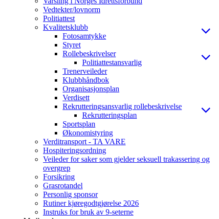
Varsling i Norges Idrettsforbund
Vedtekter/lovnorm
Politiattest
Kvalitetsklubb
Fotosamtykke
Styret
Rollebeskrivelser
Politiattestansvarlig
Trenerveileder
Klubbhåndbok
Organisasjonsplan
Verdisett
Rekrutteringsansvarlig rollebeskrivelse
Rekrutteringsplan
Sportsplan
Økonomistyring
Verditransport - TA VARE
Hospiteringsordning
Veileder for saker som gjelder seksuell trakassering og
overgrep
Forsikring
Grasrotandel
Personlig sponsor
Rutiner kjøregodtgjørelse 2026
Instruks for bruk av 9-seterne