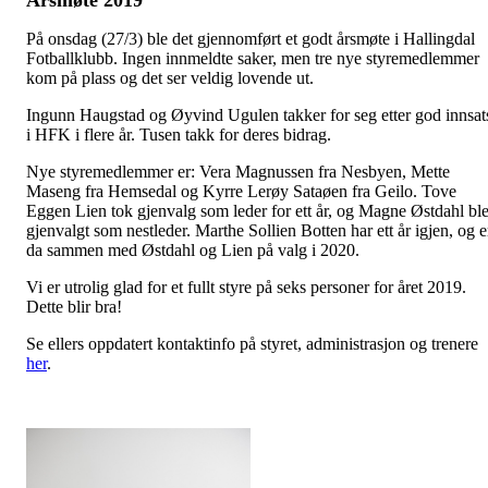
På onsdag (27/3) ble det gjennomført et godt årsmøte i Hallingdal
Fotballklubb. Ingen innmeldte saker, men tre nye styremedlemmer
kom på plass og det ser veldig lovende ut.
Ingunn Haugstad og Øyvind Ugulen takker for seg etter god innsat
i HFK i flere år. Tusen takk for deres bidrag.
Nye styremedlemmer er: Vera Magnussen fra Nesbyen, Mette
Maseng fra Hemsedal og Kyrre Lerøy Sataøen fra Geilo. Tove
Eggen Lien tok gjenvalg som leder for ett år, og Magne Østdahl bl
gjenvalgt som nestleder. Marthe Sollien Botten har ett år igjen, og e
da sammen med Østdahl og Lien på valg i 2020.
Vi er utrolig glad for et fullt styre på seks personer for året 2019.
Dette blir bra!
Se ellers oppdatert kontaktinfo på styret, administrasjon og trenere
her
.