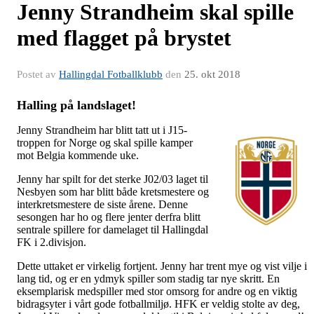
Jenny Strandheim skal spille
med flagget på brystet
Postet av
Hallingdal Fotballklubb
den
25. okt 2018
Halling på landslaget!
Jenny Strandheim har blitt tatt ut i J15-
troppen for Norge og skal spille kamper
mot Belgia kommende uke.
Jenny har spilt for det sterke J02/03 laget til
Nesbyen som har blitt både kretsmestere og
interkretsmestere de siste årene. Denne
sesongen har ho og flere jenter derfra blitt
sentrale spillere for damelaget til Hallingdal
FK i 2.divisjon.
Dette uttaket er virkelig fortjent. Jenny har trent mye og vist vilje i
lang tid, og er en ydmyk spiller som stadig tar nye skritt. En
eksemplarisk medspiller med stor omsorg for andre og en viktig
bidragsyter i vårt gode fotballmiljø. HFK er veldig stolte av deg,