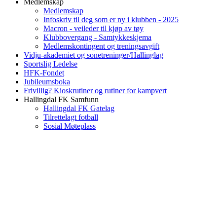
Medlemskap
Medlemskap
Infoskriv til deg som er ny i klubben - 2025
Macron - veileder til kjøp av tøy
Klubbovergang - Samtykkeskjema
Medlemskontingent og treningsavgift
Vidju-akademiet og sonetreninger/Hallinglag
Sportslig Ledelse
HFK-Fondet
Jubileumsboka
Frivillig? Kioskrutiner og rutiner for kampvert
Hallingdal FK Samfunn
Hallingdal FK Gatelag
Tilrettelagt fotball
Sosial Møteplass