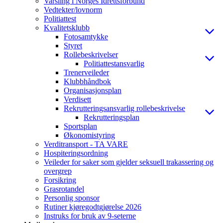
Varsling i Norges Idrettsforbund
Vedtekter/lovnorm
Politiattest
Kvalitetsklubb
Fotosamtykke
Styret
Rollebeskrivelser
Politiattestansvarlig
Trenerveileder
Klubbhåndbok
Organisasjonsplan
Verdisett
Rekrutteringsansvarlig rollebeskrivelse
Rekrutteringsplan
Sportsplan
Økonomistyring
Verditransport - TA VARE
Hospiteringsordning
Veileder for saker som gjelder seksuell trakassering og
overgrep
Forsikring
Grasrotandel
Personlig sponsor
Rutiner kjøregodtgjørelse 2026
Instruks for bruk av 9-seterne