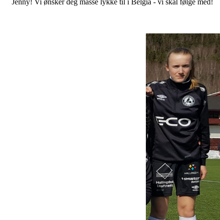
Jenny! Vi ønsker deg masse lykke til i Belgia - vi skal følge med!