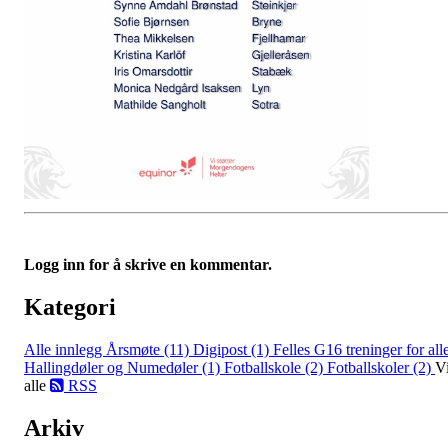
Logg inn for å skrive en kommentar.
Kategori
Alle innlegg
Årsmøte (11)
Digipost (1)
Felles G16 treninger for all
Hallingdøler og Numedøler (1)
Fotballskole (2)
Fotballskoler (2)
V
alle
RSS
Arkiv