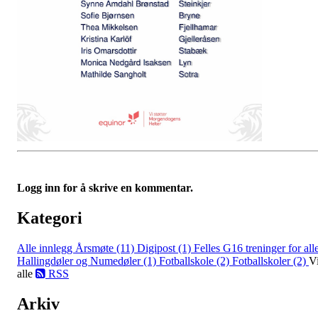
Logg inn for å skrive en kommentar.
Kategori
Alle innlegg
Årsmøte (11)
Digipost (1)
Felles G16 treninger for all
Hallingdøler og Numedøler (1)
Fotballskole (2)
Fotballskoler (2)
V
alle
RSS
Arkiv