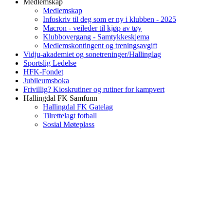
Medlemskap
Medlemskap
Infoskriv til deg som er ny i klubben - 2025
Macron - veileder til kjøp av tøy
Klubbovergang - Samtykkeskjema
Medlemskontingent og treningsavgift
Vidju-akademiet og sonetreninger/Hallinglag
Sportslig Ledelse
HFK-Fondet
Jubileumsboka
Frivillig? Kioskrutiner og rutiner for kampvert
Hallingdal FK Samfunn
Hallingdal FK Gatelag
Tilrettelagt fotball
Sosial Møteplass