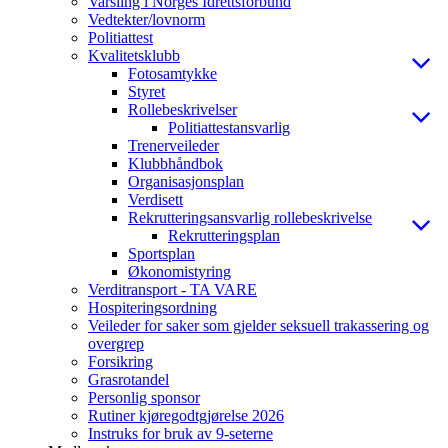
Varsling i Norges Idrettsforbund
Vedtekter/lovnorm
Politiattest
Kvalitetsklubb
Fotosamtykke
Styret
Rollebeskrivelser
Politiattestansvarlig
Trenerveileder
Klubbhåndbok
Organisasjonsplan
Verdisett
Rekrutteringsansvarlig rollebeskrivelse
Rekrutteringsplan
Sportsplan
Økonomistyring
Verditransport - TA VARE
Hospiteringsordning
Veileder for saker som gjelder seksuell trakassering og
overgrep
Forsikring
Grasrotandel
Personlig sponsor
Rutiner kjøregodtgjørelse 2026
Instruks for bruk av 9-seterne