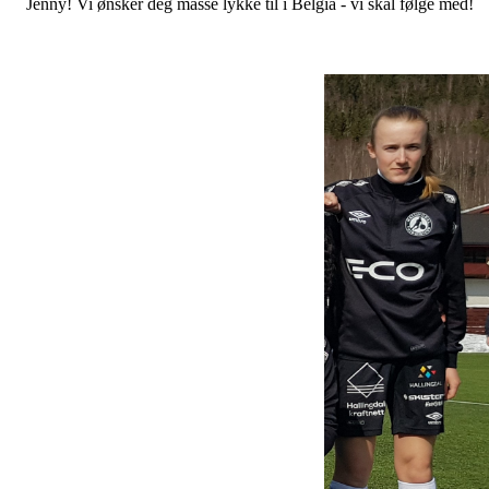
Jenny! Vi ønsker deg masse lykke til i Belgia - vi skal følge med!