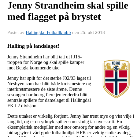
Jenny Strandheim skal spille
med flagget på brystet
Postet av
Hallingdal Fotballklubb
den
25. okt 2018
Halling på landslaget!
Jenny Strandheim har blitt tatt ut i J15-
troppen for Norge og skal spille kamper
mot Belgia kommende uke.
Jenny har spilt for det sterke J02/03 laget til
Nesbyen som har blitt både kretsmestere og
interkretsmestere de siste årene. Denne
sesongen har ho og flere jenter derfra blitt
sentrale spillere for damelaget til Hallingdal
FK i 2.divisjon.
Dette uttaket er virkelig fortjent. Jenny har trent mye og vist vilje i
lang tid, og er en ydmyk spiller som stadig tar nye skritt. En
eksemplarisk medspiller med stor omsorg for andre og en viktig
bidragsyter i vårt gode fotballmiljø. HFK er veldig stolte av deg,