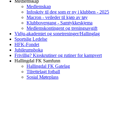
Medlemskap
Medlemskap
Infoskriv til deg som er ny i klubben - 2025
Macron - veileder til kjøp av tøy
Klubbovergang - Samtykkeskjema
Medlemskontingent og treningsavgift
Vidju-akademiet og sonetreninger/Hallinglag
Sportslig Ledelse
HFK-Fondet
Jubileumsboka
Frivillig? Kioskrutiner og rutiner for kampvert
Hallingdal FK Samfunn
Hallingdal FK Gatelag
Tilrettelagt fotball
Sosial Møteplass