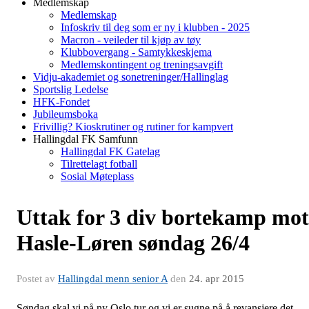
Medlemskap
Medlemskap
Infoskriv til deg som er ny i klubben - 2025
Macron - veileder til kjøp av tøy
Klubbovergang - Samtykkeskjema
Medlemskontingent og treningsavgift
Vidju-akademiet og sonetreninger/Hallinglag
Sportslig Ledelse
HFK-Fondet
Jubileumsboka
Frivillig? Kioskrutiner og rutiner for kampvert
Hallingdal FK Samfunn
Hallingdal FK Gatelag
Tilrettelagt fotball
Sosial Møteplass
Uttak for 3 div bortekamp mot
Hasle-Løren søndag 26/4
Postet av
Hallingdal menn senior A
den
24. apr 2015
Søndag skal vi på ny Oslo tur og vi er sugne på å revansjere det