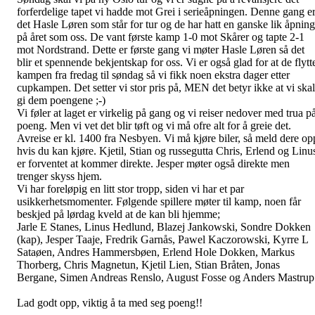
forferdelige tapet vi hadde mot Grei i serieåpningen. Denne gang e
det Hasle Løren som står for tur og de har hatt en ganske lik åpning
på året som oss. De vant første kamp 1-0 mot Skårer og tapte 2-1
mot Nordstrand. Dette er første gang vi møter Hasle Løren så det
blir et spennende bekjentskap for oss. Vi er også glad for at de flytt
kampen fra fredag til søndag
så vi fikk noen ekstra dager etter
cupkampen. Det setter vi stor pris på, MEN det betyr ikke at vi skal
gi dem poengene ;-)
Vi føler at laget er virkelig på gang og vi reiser nedover med trua p
poeng. Men vi vet det blir tøft og vi må ofre alt for å greie det.
Avreise er kl. 1400 fra Nesbyen. Vi må kjøre biler, så meld dere op
hvis du kan kjøre. Kjetil, Stian og russegutta Chris, Erlend og Linu
er forventet at kommer direkte. Jesper møter også direkte men
trenger skyss hjem.
Vi har foreløpig en litt stor tropp, siden vi har et par
usikkerhetsmomenter. Følgende spillere møter til kamp, noen får
beskjed på lørdag kveld at de kan bli hjemme;
Jarle E Stanes, Linus Hedlund, Blazej Jankowski, Sondre Dokken
(kap), Jesper Taaje, Fredrik Garnås, Pawel Kaczorowski, Kyrre L
Sataøen, Andres Hammersbøen, Erlend Hole Dokken, Markus
Thorberg, Chris Magnetun, Kjetil Lien, Stian Bråten, Jonas
Bergane, Simen Andreas Renslo, August Fosse og Anders Mastrup
Lad godt opp, viktig å ta med seg poeng!!