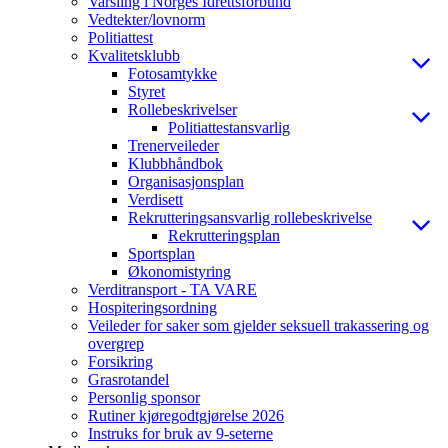
Varsling i Norges Idrettsforbund
Vedtekter/lovnorm
Politiattest
Kvalitetsklubb
Fotosamtykke
Styret
Rollebeskrivelser
Politiattestansvarlig
Trenerveileder
Klubbhåndbok
Organisasjonsplan
Verdisett
Rekrutteringsansvarlig rollebeskrivelse
Rekrutteringsplan
Sportsplan
Økonomistyring
Verditransport - TA VARE
Hospiteringsordning
Veileder for saker som gjelder seksuell trakassering og
overgrep
Forsikring
Grasrotandel
Personlig sponsor
Rutiner kjøregodtgjørelse 2026
Instruks for bruk av 9-seterne