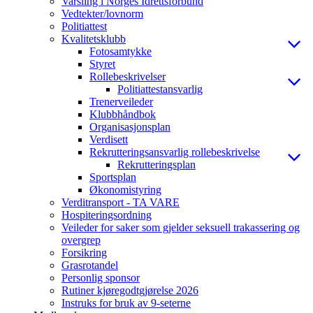
Varsling i Norges Idrettsforbund
Vedtekter/lovnorm
Politiattest
Kvalitetsklubb
Fotosamtykke
Styret
Rollebeskrivelser
Politiattestansvarlig
Trenerveileder
Klubbhåndbok
Organisasjonsplan
Verdisett
Rekrutteringsansvarlig rollebeskrivelse
Rekrutteringsplan
Sportsplan
Økonomistyring
Verditransport - TA VARE
Hospiteringsordning
Veileder for saker som gjelder seksuell trakassering og
overgrep
Forsikring
Grasrotandel
Personlig sponsor
Rutiner kjøregodtgjørelse 2026
Instruks for bruk av 9-seterne