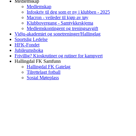
Medlemskap
Medlemskap
Infoskriv til deg som er ny i klubben - 2025
Macron - veileder til kjøp av tøy
Klubbovergang - Samtykkeskjema
Medlemskontingent og treningsavgift
Vidju-akademiet og sonetreninger/Hallinglag
Sportslig Ledelse
HFK-Fondet
Jubileumsboka
Frivillig? Kioskrutiner og rutiner for kampvert
Hallingdal FK Samfunn
Hallingdal FK Gatelag
Tilrettelagt fotball
Sosial Møteplass