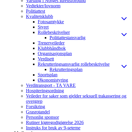
Varsling i Norges Idrettsforbund
Vedtekter/lovnorm
Politiattest
Kvalitetsklubb
Fotosamtykke
Styret
Rollebeskrivelser
Politiattestansvarlig
Trenerveileder
Klubbhåndbok
Organisasjonsplan
Verdisett
Rekrutteringsansvarlig rollebeskrivelse
Rekrutteringsplan
Sportsplan
Økonomistyring
Verditransport - TA VARE
Hospiteringsordning
Veileder for saker som gjelder seksuell trakassering og
overgrep
Forsikring
Grasrotandel
Personlig sponsor
Rutiner kjøregodtgjørelse 2026
Instruks for bruk av 9-seterne