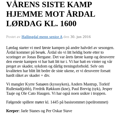
VÅRENS SISTE KAMP
HJEMME MOT ÅRDAL
LØRDAG KL. 1600
Postet av
Hallingdal menn senior A
den
30. jun 2016
Lørdag starter vi med første kampen på andre halvdel av sesongen.
Årdal kommer på besøk. Årdal slo vi litt heldig borte etter to
scoringer av Jonas Bergane. Det var årets første kamp og dessverre
den eneste kampen vi har hatt litt tur i. Vi har hatt en vinter og vår
preget av skader, sykdom og dårlig treningsforhold. Selv om
kvaliteten har blitt litt bedre de siste ukene, er vi dessverre forsatt
hardt råket av skader + div.
Vi mangler Kyrre Sataøen (kysssyken), Anders Mastrup, Torleif
Rullestad(jobb), Fredrik Røkkum (kne), Paul Brevig (syk), Jesper
Taaje og Ole Cato Haugen. Vi har også noen usikre i troppen.
Følgende spillere møter kl. 1445 på basisrommet (speilrommet)
Keeper
: Jarle Stanes og Per Oskar Stave