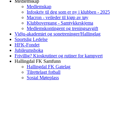
Medlemskap
Medlemskap
Infoskriv til deg som er ny i klubben - 2025
Macron - veileder til kjøp av tøy
Klubbovergang - Samtykkeskjema
Medlemskontingent og treningsavgift
Vidju-akademiet og sonetreninger/Hallinglag
Sportslig Ledelse
HFK-Fondet
Jubileumsboka
Frivillig? Kioskrutiner og rutiner for kampvert
Hallingdal FK Samfunn
Hallingdal FK Gatelag
Tilrettelagt fotball
Sosial Møteplass