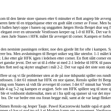
il den første store sjansen etter 6 minutter et flott angrep ble avverge
en førte til en trippelsjanse etter en godt slått corner av Fosse. Men b
 vi ballen høyt oppe i banen og unggutten Jørgen Hesla Berget drar seg f
legant over en utrusende Vestfossen keeper og 1-0 til HFK. Det var fort
 men Jarle Stanes i HFK målet får avverget til corner. Kampen er forholds
 den nestsiste pasningen svikter, noe den gjorde litt for ofte i kampen. 
bra. Men avslutningen til Berget sniker seg like utenfor. 1-1 målet kom 
Like etter går HFK igjen i ledelsen etter corner. En flott slått corner 
 ganske jevnt. Det ser ut til å ebbe ut med 2-1 ledelse til HFK til pause
llen flott ned og skyter utagbart i mål 2-2. Det var også det siste som sk
e ut og vi får problemer uten at de på noe tidspunkt spiller oss rundt. 
estfossen. I det 61 minutt har HFK en stor sjanse, Renslo spiller fri Be
ring som Stanes så vidt får avverget til corner. I det 67 minutt har Ves
både 4 og 5-2 og kampen er avgjort. Selv om HFK spillere seg til store s
 ble et voldsomt sluttresultat, men ut i fra spill og sjanser så var det 
en bra. De var bedre enn oss foran begge mål, samt at de var langt flinker
Simen Renslo og Jesper Taaje. Pawel Kaczorowski hadde også et godt i
 kampen så har vi god tro på å gi Modum kamp om avansement. Vestfossen 