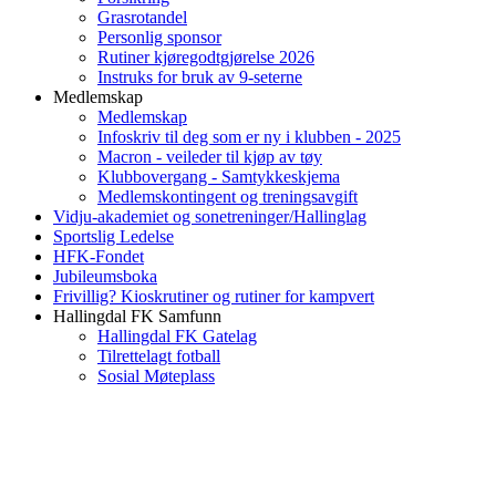
Grasrotandel
Personlig sponsor
Rutiner kjøregodtgjørelse 2026
Instruks for bruk av 9-seterne
Medlemskap
Medlemskap
Infoskriv til deg som er ny i klubben - 2025
Macron - veileder til kjøp av tøy
Klubbovergang - Samtykkeskjema
Medlemskontingent og treningsavgift
Vidju-akademiet og sonetreninger/Hallinglag
Sportslig Ledelse
HFK-Fondet
Jubileumsboka
Frivillig? Kioskrutiner og rutiner for kampvert
Hallingdal FK Samfunn
Hallingdal FK Gatelag
Tilrettelagt fotball
Sosial Møteplass