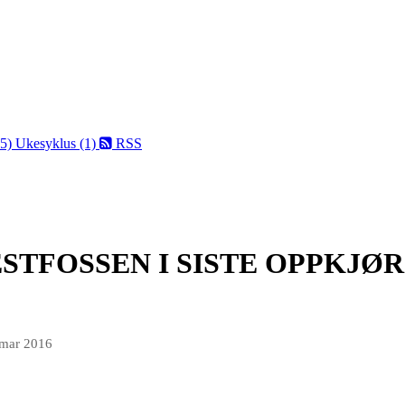
75)
Ukesyklus (1)
RSS
ESTFOSSEN I SISTE OPPKJØ
 mar 2016