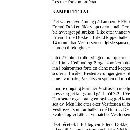
Les mer for kampreferat.
KAMPREFERAT
Det var en jevn åpning på kampen. HFK kom t
Erlend Dokken fikk vippet den i mål. Corner
ble avverget på streken. Like etter vinner
Erlend Hole Dokken. Erlend kippet ballen e
14 minutt har Vestfossen sin første sjansen,
til noen tilfeldigheter.
I det 25 minutt ruller vi igjen bra opp, men
det Linus Hedlund og Berget som kombinerer 
inn i bakrommet førte en alene med keeper. 
scorer 2-1 målet. Resten av omgangen er det
inne i vår boks, Vestfossen spilleren tar ba
I andre omgang kommer Vestfossen noe tøffer
presset og et langskudd går i mål 3-2 til V
Han setter også i gang en rask og god kont
seg av. Men like etter øker Vestfossen til 
Vestfossen som får ballen i mål til 6-2. Det
kvalitet og vi følte at vi matchet Vestfoss
Best på et ok HFK lag var Erlend Dokke, 
tillegg til å supplere troppen litt før NM