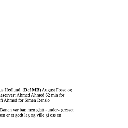
us Hedlund. (
Def MB
) August Fosse og
eserver
: Ahmed Ahmed 62 min for
afi Ahmed for Simen Renslo
Banen var bar, men glatt «under» gresset.
n er et godt lag og ville gi oss en