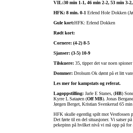
VIL:30 min 1-1, 46 min 2-2, 53 min 3-2,
HFK: 8 min. 0-1
Erlend Hole Dokken (Jø
Gule kort:
HFK: Erlend Dokken
Rødt kort:
Cornere: (4-2) 8-5
Sjanser: (3-5) 10-9
Tilskuere:
35, tipper det var noen spione
Dommer:
Drolsum Ok dømt på et litt vans
Les mer for kampstats og referat.
Lagoppstilling:
Jarle E Stanes, (
HB
) Son
Kyrre L Sataøen (
Off MB
). Jonas Berga
Jørgen Berget, Kristian Svenkerud 65 mi
HFK skulle egentlig spilt mot Vestfossen 
Det førte til en del situasjoner. Vi satser
pekepinn på hvilket nivå vi må opp på for 