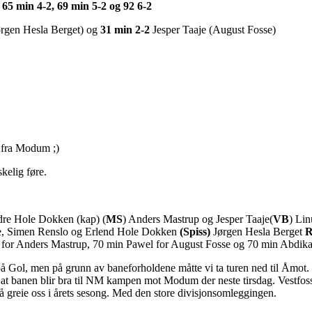
 65 min 4-2, 69 min 5-2 og 92 6-2
rgen Hesla Berget) og
31 min 2-2
Jesper Taaje (August Fosse)
r fra Modum ;)
kelig føre.
dre Hole Dokken (kap) (
MS
) Anders Mastrup og Jesper Taaje(
VB
) Lin
ne, Simen Renslo og Erlend Hole Dokken
(Spiss)
Jørgen Hesla Berget
R
n for Anders Mastrup, 70 min Pawel for August Fosse og 70 min Abdik
på Gol, men på grunn av baneforholdene måtte vi ta turen ned til Åmot. 
 på at banen blir bra til NM kampen mot Modum der neste tirsdag. Vestfosse
å greie oss i årets sesong. Med den store divisjonsomleggingen.