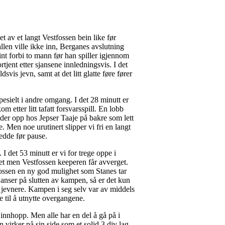
t av et langt Vestfossen bein like før
allen ville ikke inn, Berganes avslutning
int forbi to mann før han spiller igjennom
jent etter sjansene innledningsvis. I det
vis jevn, samt at det litt glatte føre fører
Spesielt i andre omgang. I det 28 minutt er
etter litt tafatt forsvarsspill. En lobb
ender opp hos Jepser Taaje på bakre som lett
. Men noe urutinert slipper vi fri en langt
jedde før pause.
I det 53 minutt er vi for trege oppe i
rget men Vestfossen keeperen får avverget.
tfossen en ny god mulighet som Stanes tar
janser på slutten av kampen, så er det kun
mye jevnere. Kampen i seg selv var av middels
e til å utnytte overgangene.
nnhopp. Men alle har en del å gå på i
virker på sin side som et solid 3 div lag,