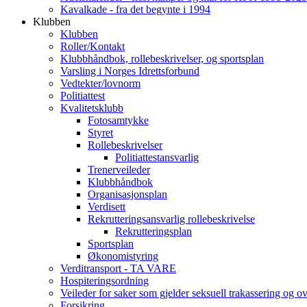
Kavalkade - fra det begynte i 1994
Klubben
Klubben
Roller/Kontakt
Klubbhåndbok, rollebeskrivelser, og sportsplan
Varsling i Norges Idrettsforbund
Vedtekter/lovnorm
Politiattest
Kvalitetsklubb
Fotosamtykke
Styret
Rollebeskrivelser
Politiattestansvarlig
Trenerveileder
Klubbhåndbok
Organisasjonsplan
Verdisett
Rekrutteringsansvarlig rollebeskrivelse
Rekrutteringsplan
Sportsplan
Økonomistyring
Verditransport - TA VARE
Hospiteringsordning
Veileder for saker som gjelder seksuell trakassering og o
Forsikring