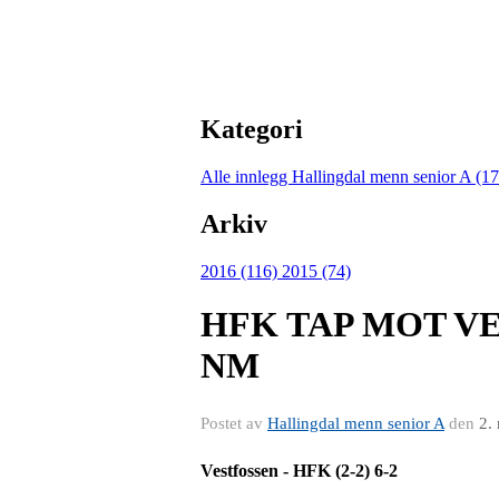
Kategori
Alle innlegg
Hallingdal menn senior A (1
Arkiv
2016 (116)
2015 (74)
HFK TAP MOT V
NM
Postet av
Hallingdal menn senior A
den
2.
Vestfossen - HFK (2-2) 6-2