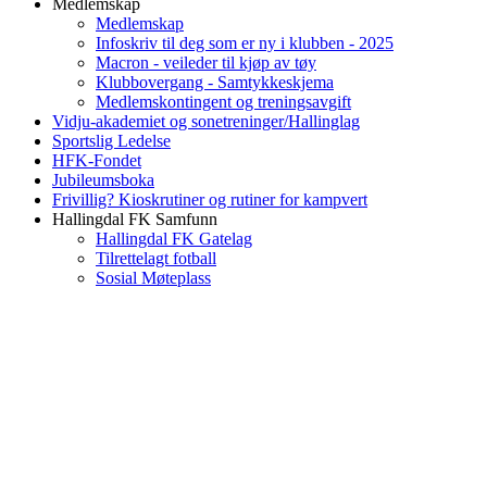
Medlemskap
Medlemskap
Infoskriv til deg som er ny i klubben - 2025
Macron - veileder til kjøp av tøy
Klubbovergang - Samtykkeskjema
Medlemskontingent og treningsavgift
Vidju-akademiet og sonetreninger/Hallinglag
Sportslig Ledelse
HFK-Fondet
Jubileumsboka
Frivillig? Kioskrutiner og rutiner for kampvert
Hallingdal FK Samfunn
Hallingdal FK Gatelag
Tilrettelagt fotball
Sosial Møteplass