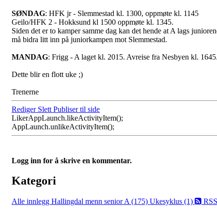
SØNDAG
: HFK jr - Slemmestad kl. 1300, oppmøte kl. 1145
Geilo/HFK 2 - Hokksund kl 1500 oppmøte kl. 1345.
Siden det er to kamper samme dag kan det hende at A lags junioren
må bidra litt inn på juniorkampen mot Slemmestad.
MANDAG
: Frigg - A laget kl. 2015. Avreise fra Nesbyen kl. 1645
Dette blir en flott uke ;)
Trenerne
Rediger
Slett
Publiser til side
Liker
AppLaunch.likeActivityItem();
AppLaunch.unlikeActivityItem();
Logg inn for å skrive en kommentar.
Kategori
Alle innlegg
Hallingdal menn senior A (175)
Ukesyklus (1)
RS