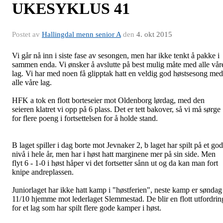
UKESYKLUS 41
Postet av
Hallingdal menn senior A
den
4. okt 2015
Vi går nå inn i siste fase av sesongen, men har ikke tenkt å pakke i
sammen enda. Vi ønsker å avslutte på best mulig måte med alle vår
lag. Vi har med noen få glipptak hatt en veldig god høstsesong med
alle våre lag.
HFK a tok en flott borteseier mot Oldenborg lørdag, med den
seieren klatret vi opp på 6 plass. Det er tett bakover, så vi må sørge
for flere poeng i fortsettelsen for å holde stand.
B laget spiller i dag borte mot Jevnaker 2, b laget har spilt på et god
nivå i hele år, men har i høst hatt marginene mer på sin side. Men
flyt 6 - 1-0 i høst håper vi det fortsetter sånn ut og da kan man fort
knipe andreplassen.
Juniorlaget har ikke hatt kamp i "høstferien", neste kamp er søndag
11/10 hjemme mot lederlaget Slemmestad. De blir en flott utfordrin
for et lag som har spilt flere gode kamper i høst.