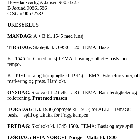
Hovedansvarlig A Jansen 90053225
B Jørund 90861586
C Stian 90572582
UKESYKLUS
MANDAG:
A + B kl. 1545 med lunsj.
TIRSDAG
: Skoleøkt kl. 0950-1120. TEMA: Basis
Kl. 1545 for C med lunsj TEMA: Pasningsspillet + basis med
tempo.
Kl. 1930 for a og b(oppmøte kl. 1915). TEMA: Førsteforsvarer, off
markering og press. Hard økt.
ONSDAG
: Skoleøkt 1-2 t eller 7-8 t. TEMA: Basisferdigheter og
rolletrening.
Prat med russen
TORSDAG
: Kl. 1930(oppmøte kl. 1915) for ALLE. Tema: a:
basis, + spill og taktikk før Frigg kampen.
FREDAG
: Skoleøkt kl. 1345-1500, TEMA: Basis og mye spill.
LØRDAG:
HEIA NORGE!! Norge - Malta kl. 1800