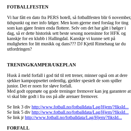
FOTBALLFESTEN
Vi har fått en dato fra PERS hotell, så fotballfesten blir 6 november
tidspunkt og mer info følger. Men kom gjerne med forslag for ting
som kan gjøre festen enda flottere. Selv om det har gått i bølger i
dag, så er dette historisk sett beste sesong noensinne for HFK og
kanskje for en klubb i Hallingdal. Kanskje vi kunne sett på
muligheten for litt musikk og dans??? DJ Kjetil Rimehaug tar du
utfordringen?
TRENING/KAMPER/UKEPLAN
Husk å meld forfall i god tid til rett trener, minner også om at dere
sjekker kampoppsettet ordentlig, gjelder spesielt de som spiller
junior. Det er noen for sløve forfall.
Med godt oppmøte og gode treninger fremover kan jeg garantere at
vi skal bite godt i fra oss på alle arenaer fremover.
Se link 3 div
http://www.fotball.no/fotballdata/Lag/Hjem/?fiksId...
Se link 5 div
http://www.fotball.no/fotballdata/Lag/Hjem/?fiksId...
Se link jr
http://www.fotball.no/fotballdata/Lag/Hjem/?fiksId...
FORFALL