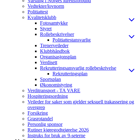
Varsling i Norges Idrettsforbund
Vedtekter/lovnorm
Politiattest
Kvalitetsklubb
Fotosamtykke
Styret
Rollebeskrivelser
Politiattestansvarlig
Trenerveileder
Klubbhåndbok
Organisasjonsplan
Verdisett
Rekrutteringsansvarlig rollebeskrivelse
Rekrutteringsplan
Sportsplan
Økonomistyring
Verditransport - TA VARE
Hospiteringsordning
Veileder for saker som gjelder seksuell trakassering og
overgrep
Forsikring
Grasrotandel
Personlig sponsor
Rutiner kjøregodtgjørelse 2026
Instruks for bruk av 9-seterne