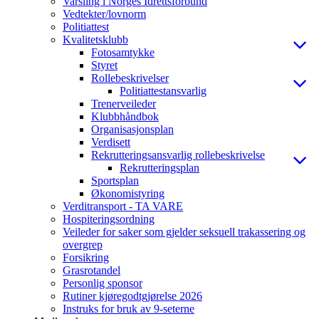
Varsling i Norges Idrettsforbund
Vedtekter/lovnorm
Politiattest
Kvalitetsklubb
Fotosamtykke
Styret
Rollebeskrivelser
Politiattestansvarlig
Trenerveileder
Klubbhåndbok
Organisasjonsplan
Verdisett
Rekrutteringsansvarlig rollebeskrivelse
Rekrutteringsplan
Sportsplan
Økonomistyring
Verditransport - TA VARE
Hospiteringsordning
Veileder for saker som gjelder seksuell trakassering og
overgrep
Forsikring
Grasrotandel
Personlig sponsor
Rutiner kjøregodtgjørelse 2026
Instruks for bruk av 9-seterne