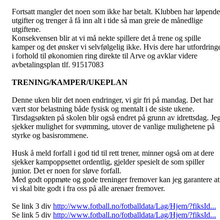
Fortsatt mangler det noen som ikke har betalt. Klubben har løpende
utgifter og trenger å få inn alt i tide så man greie de månedlige
utgiftene.
Konsekvensen blir at vi må nekte spillere det å trene og spille
kamper og det ønsker vi selvfølgelig ikke. Hvis dere har utfordring
i forhold til økonomien ring direkte til Arve og avklar videre
avbetalingsplan tlf. 91517083
TRENING/KAMPER/UKEPLAN
Denne uken blir det noen endringer, vi gir fri på mandag. Det har
vært stor belastning både fysisk og mentalt i de siste ukene.
Tirsdagsøkten på skolen blir også endret på grunn av idrettsdag. Je
sjekker mulighet for svømming, utover de vanlige mulighetene på
styrke og basisrommene.
Husk å meld forfall i god tid til rett trener, minner også om at dere
sjekker kampoppsettet ordentlig, gjelder spesielt de som spiller
junior. Det er noen for sløve forfall.
Med godt oppmøte og gode treninger fremover kan jeg garantere at
vi skal bite godt i fra oss på alle arenaer fremover.
Se link 3 div
http://www.fotball.no/fotballdata/Lag/Hjem/?fiksId...
Se link 5 div
http://www.fotball.no/fotballdata/Lag/Hjem/?fiksId...