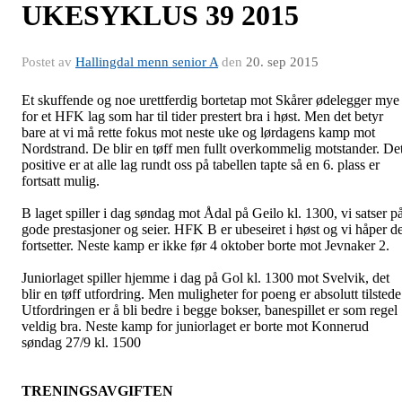
UKESYKLUS 39 2015
Postet av
Hallingdal menn senior A
den
20. sep 2015
Et skuffende og noe urettferdig bortetap mot Skårer ødelegger mye
for et HFK lag som har til tider prestert bra i høst. Men det betyr
bare at vi må rette fokus mot neste uke og lørdagens kamp mot
Nordstrand. De blir en tøff men fullt overkommelig motstander. De
positive er at alle lag rundt oss på tabellen tapte så en 6. plass er
fortsatt mulig.
B laget spiller i dag søndag mot Ådal på Geilo kl. 1300, vi satser p
gode prestasjoner og seier. HFK B er ubeseiret i høst og vi håper de
fortsetter. Neste kamp er ikke før 4 oktober borte mot Jevnaker 2.
Juniorlaget spiller hjemme i dag på Gol kl. 1300 mot Svelvik, det
blir en tøff utfordring. Men muligheter for poeng er absolutt tilstede
Utfordringen er å bli bedre i begge bokser, banespillet er som regel
veldig bra. Neste kamp for juniorlaget er borte mot Konnerud
søndag 27/9 kl. 1500
TRENINGSAVGIFTEN