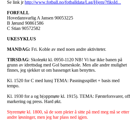
Se link jr
http://www.fotball.no/fotballdata/Lag/Hjem/?fiksId...
FORFALL
Hovedansvarlig A Jansen 90053225
B Jørund 90861586
C Stian 90572582
UKESYKLUS
MANDAG:
Fri. Koble av med noen andre aktiviteter.
TIRSDAG
: Skoleøkt kl. 0950-1120 NB! Vi har ikke banen på
grunn av idrettsdag med Gol barneskole. Men alle andre mulighet
finnes, jeg sjekker ut om bassenget kan benyttes.
Kl. 1520 for C med lunsj TEMA: Pasningsspillet + basis med
tempo.
Kl. 1930 for a og b(oppmøte kl. 1915). TEMA: Førsteforsvarer, off
markering og press. Hard økt.
Styremøte kl. 1800, så de som pleier å sitte på med meg må se etter
andre løsninger, men jeg har plass ned igjen.