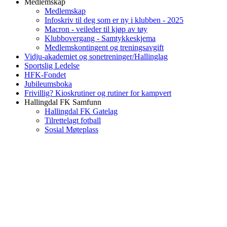
Medlemskap
Medlemskap
Infoskriv til deg som er ny i klubben - 2025
Macron - veileder til kjøp av tøy
Klubbovergang - Samtykkeskjema
Medlemskontingent og treningsavgift
Vidju-akademiet og sonetreninger/Hallinglag
Sportslig Ledelse
HFK-Fondet
Jubileumsboka
Frivillig? Kioskrutiner og rutiner for kampvert
Hallingdal FK Samfunn
Hallingdal FK Gatelag
Tilrettelagt fotball
Sosial Møteplass