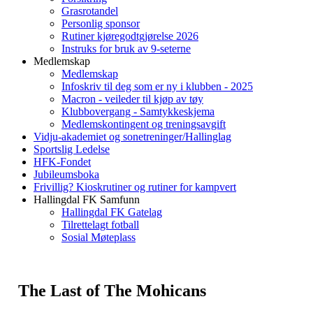
Grasrotandel
Personlig sponsor
Rutiner kjøregodtgjørelse 2026
Instruks for bruk av 9-seterne
Medlemskap
Medlemskap
Infoskriv til deg som er ny i klubben - 2025
Macron - veileder til kjøp av tøy
Klubbovergang - Samtykkeskjema
Medlemskontingent og treningsavgift
Vidju-akademiet og sonetreninger/Hallinglag
Sportslig Ledelse
HFK-Fondet
Jubileumsboka
Frivillig? Kioskrutiner og rutiner for kampvert
Hallingdal FK Samfunn
Hallingdal FK Gatelag
Tilrettelagt fotball
Sosial Møteplass
The Last of The Mohicans