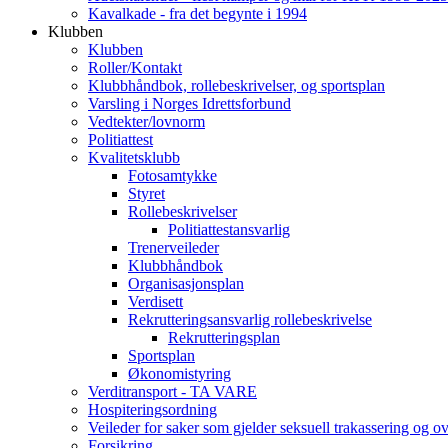
Kavalkade - fra det begynte i 1994
Klubben
Klubben
Roller/Kontakt
Klubbhåndbok, rollebeskrivelser, og sportsplan
Varsling i Norges Idrettsforbund
Vedtekter/lovnorm
Politiattest
Kvalitetsklubb
Fotosamtykke
Styret
Rollebeskrivelser
Politiattestansvarlig
Trenerveileder
Klubbhåndbok
Organisasjonsplan
Verdisett
Rekrutteringsansvarlig rollebeskrivelse
Rekrutteringsplan
Sportsplan
Økonomistyring
Verditransport - TA VARE
Hospiteringsordning
Veileder for saker som gjelder seksuell trakassering og o
Forsikring