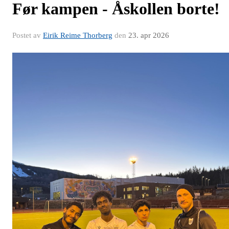
Før kampen - Åskollen borte!
Postet av
Eirik Reime Thorberg
den
23. apr 2026