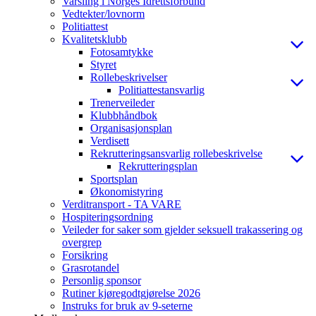
Varsling i Norges Idrettsforbund
Vedtekter/lovnorm
Politiattest
Kvalitetsklubb
Fotosamtykke
Styret
Rollebeskrivelser
Politiattestansvarlig
Trenerveileder
Klubbhåndbok
Organisasjonsplan
Verdisett
Rekrutteringsansvarlig rollebeskrivelse
Rekrutteringsplan
Sportsplan
Økonomistyring
Verditransport - TA VARE
Hospiteringsordning
Veileder for saker som gjelder seksuell trakassering og
overgrep
Forsikring
Grasrotandel
Personlig sponsor
Rutiner kjøregodtgjørelse 2026
Instruks for bruk av 9-seterne