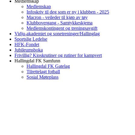
Medlemskap
Medlemskap
Infoskriv til deg som er ny i klubben - 2025
Macron - veileder til kjøp av tøy
Klubbovergang - Samtykkeskjema
Medlemskontingent og treningsavgift
Vidju-akademiet og sonetreninger/Hallinglag
Sportslig Ledelse
HFK-Fondet
Jubileumsboka
Frivillig? Kioskrutiner og rutiner for kampvert
Hallingdal FK Samfunn
Hallingdal FK Gatelag
Tilrettelagt fotball
Sosial Møteplass