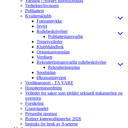
Varsling i Norges Idrettsforbund
Vedtekter/lovnorm
Politiattest
Kvalitetsklubb
Fotosamtykke
Styret
Rollebeskrivelser
Politiattestansvarlig
Trenerveileder
Klubbhåndbok
Organisasjonsplan
Verdisett
Rekrutteringsansvarlig rollebeskrivelse
Rekrutteringsplan
Sportsplan
Økonomistyring
Verditransport - TA VARE
Hospiteringsordning
Veileder for saker som gjelder seksuell trakassering og
overgrep
Forsikring
Grasrotandel
Personlig sponsor
Rutiner kjøregodtgjørelse 2026
Instruks for bruk av 9-seterne