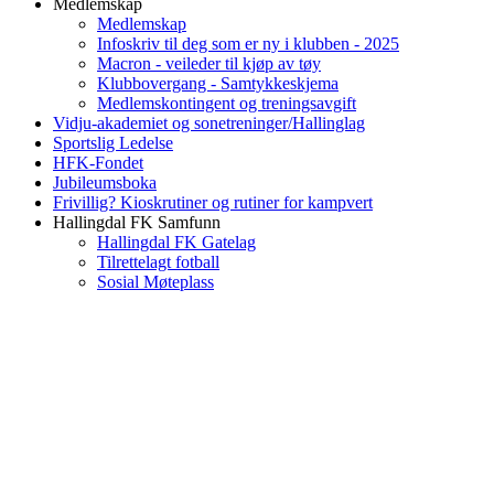
Medlemskap
Medlemskap
Infoskriv til deg som er ny i klubben - 2025
Macron - veileder til kjøp av tøy
Klubbovergang - Samtykkeskjema
Medlemskontingent og treningsavgift
Vidju-akademiet og sonetreninger/Hallinglag
Sportslig Ledelse
HFK-Fondet
Jubileumsboka
Frivillig? Kioskrutiner og rutiner for kampvert
Hallingdal FK Samfunn
Hallingdal FK Gatelag
Tilrettelagt fotball
Sosial Møteplass