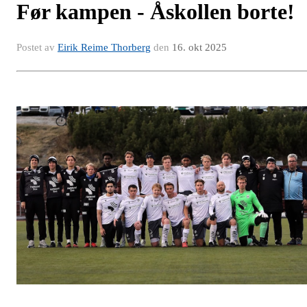
Før kampen - Åskollen borte!
Postet av
Eirik Reime Thorberg
den
16. okt 2025