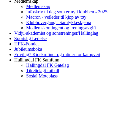
Medlemskap
Medlemskap
Infoskriv til deg som er ny i klubben - 2025
Macron - veileder til kjøp av tøy
Klubbovergang - Samtykkeskjema
Medlemskontingent og treningsavgift
Vidju-akademiet og sonetreninger/Hallinglag
Sportslig Ledelse
HFK-Fondet
Jubileumsboka
Frivillig? Kioskrutiner og rutiner for kampvert
Hallingdal FK Samfunn
Hallingdal FK Gatelag
Tilrettelagt fotball
Sosial Møteplass