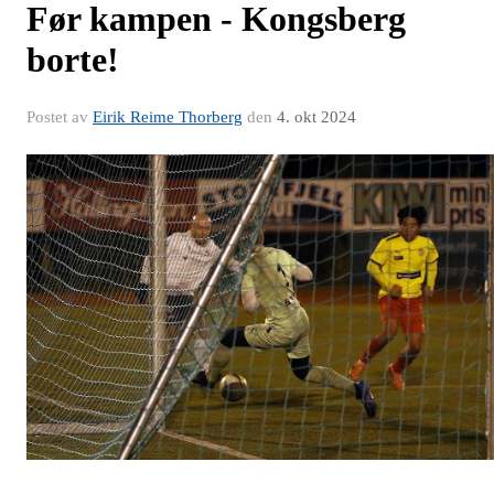
Før kampen - Kongsberg
borte!
Postet av
Eirik Reime Thorberg
den
4. okt 2024