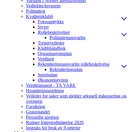
Varsling i Norges Idrettsforbund
Vedtekter/lovnorm
Politiattest
Kvalitetsklubb
Fotosamtykke
Styret
Rollebeskrivelser
Politiattestansvarlig
Trenerveileder
Klubbhåndbok
Organisasjonsplan
Verdisett
Rekrutteringsansvarlig rollebeskrivelse
Rekrutteringsplan
Sportsplan
Økonomistyring
Verditransport - TA VARE
Hospiteringsordning
Veileder for saker som gjelder seksuell trakassering og
overgrep
Forsikring
Grasrotandel
Personlig sponsor
Rutiner kjøregodtgjørelse 2026
Instruks for bruk av 9-seterne