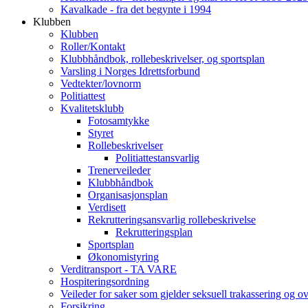
Kavalkade - fra det begynte i 1994
Klubben
Klubben
Roller/Kontakt
Klubbhåndbok, rollebeskrivelser, og sportsplan
Varsling i Norges Idrettsforbund
Vedtekter/lovnorm
Politiattest
Kvalitetsklubb
Fotosamtykke
Styret
Rollebeskrivelser
Politiattestansvarlig
Trenerveileder
Klubbhåndbok
Organisasjonsplan
Verdisett
Rekrutteringsansvarlig rollebeskrivelse
Rekrutteringsplan
Sportsplan
Økonomistyring
Verditransport - TA VARE
Hospiteringsordning
Veileder for saker som gjelder seksuell trakassering og o
Forsikring