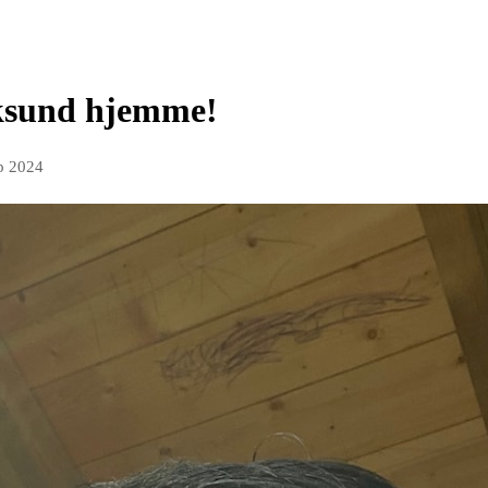
ksund hjemme!
p 2024