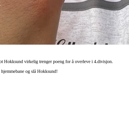
t Hokksund virkelig trenger poeng for å overleve i 4.divisjon.
 på hjemmebane og slå Hokksund!