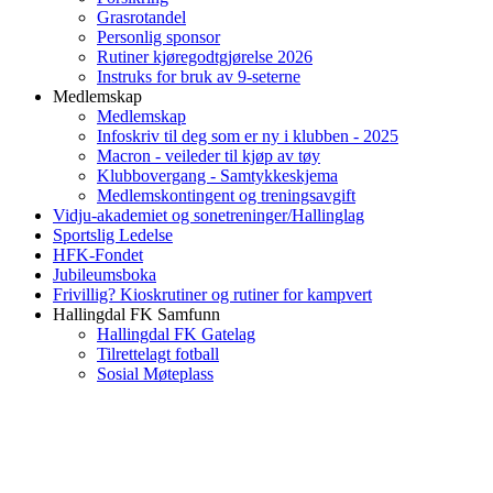
Grasrotandel
Personlig sponsor
Rutiner kjøregodtgjørelse 2026
Instruks for bruk av 9-seterne
Medlemskap
Medlemskap
Infoskriv til deg som er ny i klubben - 2025
Macron - veileder til kjøp av tøy
Klubbovergang - Samtykkeskjema
Medlemskontingent og treningsavgift
Vidju-akademiet og sonetreninger/Hallinglag
Sportslig Ledelse
HFK-Fondet
Jubileumsboka
Frivillig? Kioskrutiner og rutiner for kampvert
Hallingdal FK Samfunn
Hallingdal FK Gatelag
Tilrettelagt fotball
Sosial Møteplass