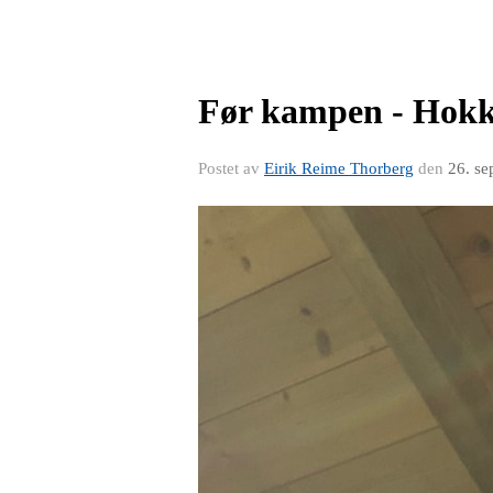
Før kampen - Hok
Postet av
Eirik Reime Thorberg
den
26. se