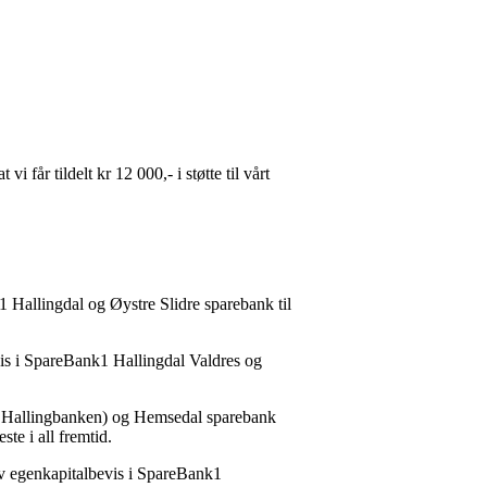
i får tildelt kr 12 000,- i støtte til vårt
Hallingdal og Øystre Slidre sparebank til
is i SpareBank1 Hallingdal Valdres og
ere Hallingbanken) og Hemsedal sparebank
te i all fremtid.
av egenkapitalbevis i SpareBank1