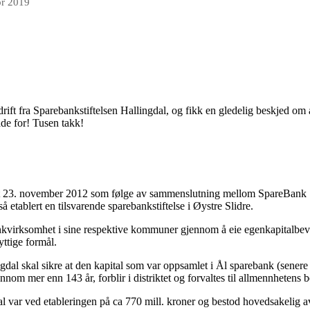
pr 2019
drift fra Sparebankstiftelsen Hallingdal, og fikk en gledelig beskjed om at v
ade for! Tusen takk!
ert 23. november 2012 som følge av sammenslutning mellom SpareBank 1 
etablert en tilsvarende sparebankstiftelse i Øystre Slidre.
nkvirksomhet i sine respektive kommuner gjennom å eie egenkapitalbev
yttige formål.
ngdal skal sikre at den kapital som var oppsamlet i Ål sparebank (sen
om mer enn 143 år, forblir i distriktet og forvaltes til allmennhetens bes
dal var ved etableringen på ca 770 mill. kroner og bestod hovedsakelig 