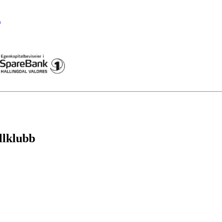
.
llklubb