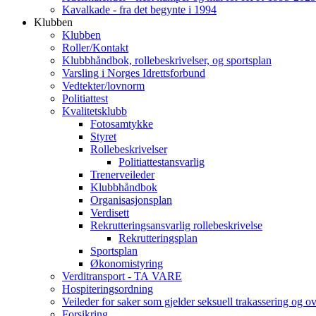
Kavalkade - fra det begynte i 1994
Klubben
Klubben
Roller/Kontakt
Klubbhåndbok, rollebeskrivelser, og sportsplan
Varsling i Norges Idrettsforbund
Vedtekter/lovnorm
Politiattest
Kvalitetsklubb
Fotosamtykke
Styret
Rollebeskrivelser
Politiattestansvarlig
Trenerveileder
Klubbhåndbok
Organisasjonsplan
Verdisett
Rekrutteringsansvarlig rollebeskrivelse
Rekrutteringsplan
Sportsplan
Økonomistyring
Verditransport - TA VARE
Hospiteringsordning
Veileder for saker som gjelder seksuell trakassering og o
Forsikring