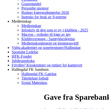
Grasrotandel
Personlig sponsor
Rutiner kjøregodtgjørelse 2026
Instruks for bruk av 9-seterne
Medlemskap
Medlemskap
Infoskriv til deg som er ny i klubben - 2025
Macron - veileder til kjøp av tøy
Klubbovergang - Samtykkeskjema
Medlemskontingent og treningsavgift
Vidju-akademiet og sonetreninger/Hallinglag
Sportslig Ledelse
HFK-Fondet
Jubileumsboka
Frivillig? Kioskrutiner og rutiner for kampvert
Hallingdal FK Samfunn
Hallingdal FK Gatelag
Tilrettelagt fotball
Sosial Møteplass
Gave fra Sparebank