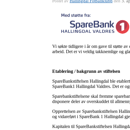
Postet av
Hallingdal Fotballklubb
den
3. a
Vi søkte tidligere i år om gave til støtte av 
arbeid. Det er vi veldig takknemlige og gl
Etablering / bakgrunn av stiftelsen
SpareBankstiftelsen Hallingdal ble etabl
SpareBank1 Hallingdal Valdres. Det er også 
Sparebankstiftelsene skal fremme spareba
disponere deler av overskuddet til allmenn
Opprettelsen av Sparebankstiftelsen Halli
og vidareført i SpareBank 1 Hallingdal gjenn
Kapitalen til SpareBankstiftelsen Halling