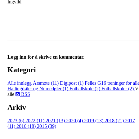
Ingvild.
Logg inn for å skrive en kommentar.
Kategori
Alle innlegg
Årsmøte (11)
Digipost (1)
Felles G16 treninger for all
Hallingdøler og Numedøler (1)
Fotballskole (2)
Fotballskoler (2)
V
alle
RSS
Arkiv
2023 (6)
2022 (11)
2021 (13)
2020 (4)
2019 (13)
2018 (21)
2017
(11)
2016 (18)
2015 (39)