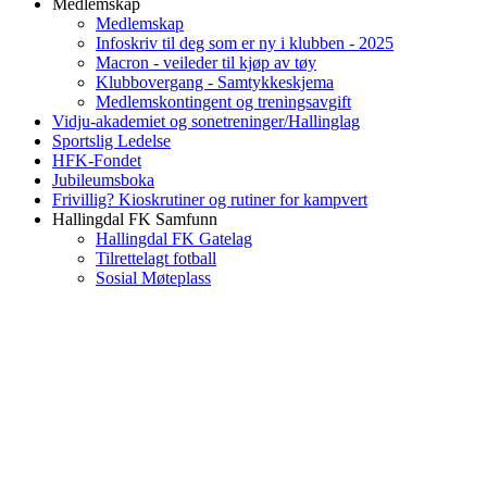
Medlemskap
Medlemskap
Infoskriv til deg som er ny i klubben - 2025
Macron - veileder til kjøp av tøy
Klubbovergang - Samtykkeskjema
Medlemskontingent og treningsavgift
Vidju-akademiet og sonetreninger/Hallinglag
Sportslig Ledelse
HFK-Fondet
Jubileumsboka
Frivillig? Kioskrutiner og rutiner for kampvert
Hallingdal FK Samfunn
Hallingdal FK Gatelag
Tilrettelagt fotball
Sosial Møteplass