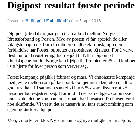
Digipost resultat første periode
Postet av
Hallingdal Fotballklubb
den
7. apr 2015
Digipost (digidal dugnad) er et samarbeid mellom Norges
Idrettsforbund og Posten. Mye av posten vi får, spesielt de aller
viktigste papirene, blir i fremtiden sendt elektronisk, og i den
forbindelse har Posten opprettet en postkasse på nettet. For å verve
flest mulig til registrering, har de gått til NIF i håp om at
idrettslagene rundt i Norge kan hjelpe til. Premien er 25,- til klubbe
i sitt hjerte for hver person som verver seg.
Første kampanje pågikk i februar og mars. Vi annonserte kampanje
med jevne mellomrom på facebook og hjemmesiden, uten et alt for
godt resultat. Til sammen samlet vi inn 625,- som tilsvarer at 25
personer har registrert seg. I forhold til det vanvittige økonomiske
potensialet denne kampanjen har hatt, har innsatsen fra fansen vært
noe skuffende. Vi vet at det er tusenvis av fans rundt omkring som
egentlig ønsker å hjelpe.
Men, vi fortviler ikke. Ny kampanje og nye muligheter i mai/juni.