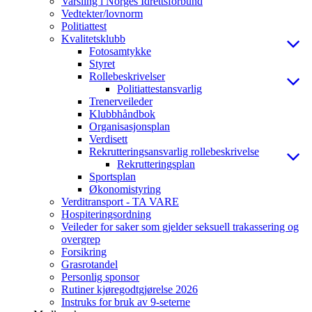
Varsling i Norges Idrettsforbund
Vedtekter/lovnorm
Politiattest
Kvalitetsklubb
Fotosamtykke
Styret
Rollebeskrivelser
Politiattestansvarlig
Trenerveileder
Klubbhåndbok
Organisasjonsplan
Verdisett
Rekrutteringsansvarlig rollebeskrivelse
Rekrutteringsplan
Sportsplan
Økonomistyring
Verditransport - TA VARE
Hospiteringsordning
Veileder for saker som gjelder seksuell trakassering og
overgrep
Forsikring
Grasrotandel
Personlig sponsor
Rutiner kjøregodtgjørelse 2026
Instruks for bruk av 9-seterne