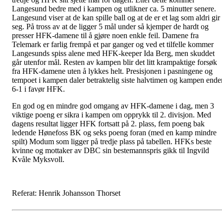
Langesund bedre med i kampen og utlikner ca. 5 minutter senere.
Langesund viser at de kan spille ball og at de er et lag som aldri gir
seg. På tross av at de ligger 5 mål under så kjemper de hardt og
presser HFK-damene til å gjøre noen enkle feil. Damene fra
Telemark er farlig frempå et par ganger og ved et tilfelle kommer
Langesunds spiss alene med HFK-keeper Ida Berg, men skuddet
går utenfor mål. Resten av kampen blir det litt krampaktige forsøk
fra HFK-damene uten å lykkes helt. Presisjonen i pasningene og
tempoet i kampen daler betraktelig siste halvtimen og kampen ende
6-1 i favør HFK.
En god og en mindre god omgang av HFK-damene i dag, men 3
viktige poeng er sikra i kampen om opprykk til 2. divisjon. Med
dagens resultat ligger HFK fortsatt på 2. plass, fem poeng bak
ledende Hønefoss BK og seks poeng foran (med en kamp mindre
spilt) Modum som ligger på tredje plass på tabellen. HFKs beste
kvinne og mottaker av DBC sin bestemannspris gikk til Ingvild
Kvåle Myksvoll.
Referat: Henrik Johansson Thorset