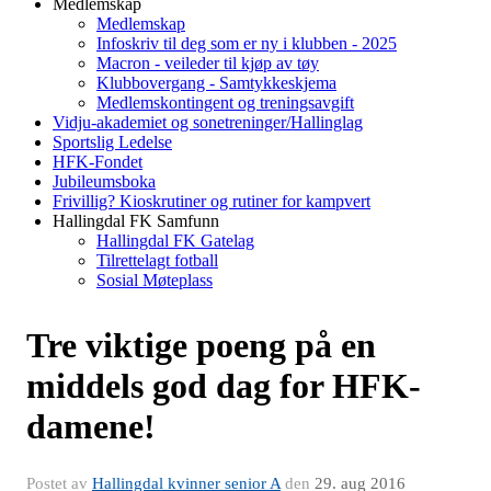
Medlemskap
Medlemskap
Infoskriv til deg som er ny i klubben - 2025
Macron - veileder til kjøp av tøy
Klubbovergang - Samtykkeskjema
Medlemskontingent og treningsavgift
Vidju-akademiet og sonetreninger/Hallinglag
Sportslig Ledelse
HFK-Fondet
Jubileumsboka
Frivillig? Kioskrutiner og rutiner for kampvert
Hallingdal FK Samfunn
Hallingdal FK Gatelag
Tilrettelagt fotball
Sosial Møteplass
Tre viktige poeng på en
middels god dag for HFK-
damene!
Postet av
Hallingdal kvinner senior A
den
29. aug 2016