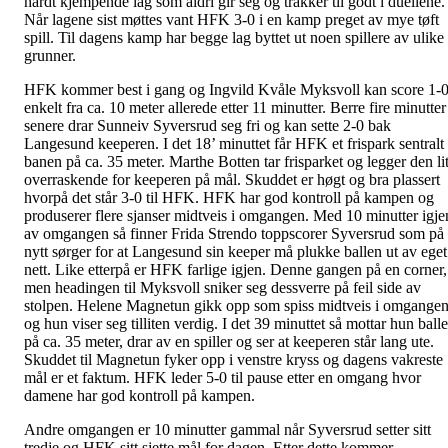
hardt kjempende lag som aldri gir seg og tråkker til godt i duellene.
Når lagene sist møttes vant HFK 3-0 i en kamp preget av mye tøft
spill. Til dagens kamp har begge lag byttet ut noen spillere av ulike
grunner.
HFK kommer best i gang og Ingvild Kvåle Myksvoll kan score 1-
enkelt fra ca. 10 meter allerede etter 11 minutter. Berre fire minutter
senere drar Sunneiv Syversrud seg fri og kan sette 2-0 bak
Langesund keeperen. I det 18’ minuttet får HFK et frispark sentralt 
banen på ca. 35 meter. Marthe Botten tar frisparket og legger den lit
overraskende for keeperen på mål. Skuddet er høgt og bra plassert
hvorpå det står 3-0 til HFK. HFK har god kontroll på kampen og
produserer flere sjanser midtveis i omgangen. Med 10 minutter igje
av omgangen så finner Frida Strendo toppscorer Syversrud som på
nytt sørger for at Langesund sin keeper må plukke ballen ut av eget
nett. Like etterpå er HFK farlige igjen. Denne gangen på en corner,
men headingen til Myksvoll sniker seg dessverre på feil side av
stolpen. Helene Magnetun gikk opp som spiss midtveis i omgange
og hun viser seg tilliten verdig. I det 39 minuttet så mottar hun ball
på ca. 35 meter, drar av en spiller og ser at keeperen står lang ute.
Skuddet til Magnetun fyker opp i venstre kryss og dagens vakreste
mål er et faktum. HFK leder 5-0 til pause etter en omgang hvor
damene har god kontroll på kampen.
Andre omgangen er 10 minutter gammal når Syversrud setter sitt
tredje og HFK sitt sjette mål for dagen. Etter dette kommer