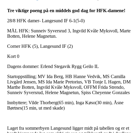
Tre viktige poeng på en middels god dag for HFK-damene!
28/8 HFK damer- Langesund IF 6-1(5-0)
MÅL HFK: Sunneiv Syversrud 3, Ingvild Kvåle Myksvoll, Marte
Botten, Helene Magnetun.
Corner HFK (5), Langesund IF (2)
Kort 0
Dagens dommer: Erlend Stegavik Rygg Geilo IL
Startoppstilling; MV Ida Berg, HB Hanne Vedvik, MS Camilla
Livgård Jensen, MS Ida Marie Pretorius, VB Tonje L Hagen, DM
Marthe Botten, Ingvild Kvåle Myksvoll, OFFM Frida Strendo,
Sunneiv Syversrud, Helene Magnetun, Spiss Cheyenne Gonzales
Innbyttere; Vilde Thorberg(65 min), Inga Køso(30 min), Åsne
Børtnes(15 min, ut med skade)
Laget fra sommerbyen Langesund ligger midt på tabellen og er et