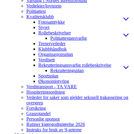
Varsling i Norges Idrettsforbund
Vedtekter/lovnorm
Politiattest
Kvalitetsklubb
Fotosamtykke
Styret
Rollebeskrivelser
Politiattestansvarlig
Trenerveileder
Klubbhåndbok
Organisasjonsplan
Verdisett
Rekrutteringsansvarlig rollebeskrivelse
Rekrutteringsplan
Sportsplan
Økonomistyring
Verditransport - TA VARE
Hospiteringsordning
Veileder for saker som gjelder seksuell trakassering og
overgrep
Forsikring
Grasrotandel
Personlig sponsor
Rutiner kjøregodtgjørelse 2026
Instruks for bruk av 9-seterne