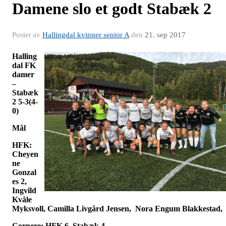
Damene slo et godt Stabæk 2
Postet av
Hallingdal kvinner senior A
den
21. sep 2017
Halling
dal FK
damer
–
Stabæk
2 5-3(4-
0)
Mål
HFK:
Cheyen
ne
Gonzal
es 2,
Ingvild
Kvåle
Myksvoll, Camilla Livgård Jensen, Nora Engum Blakkestad,
Cornere: HFK 6, Stabæk 4