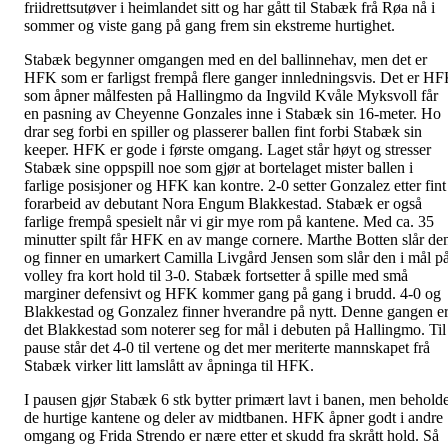
friidrettsutøver i heimlandet sitt og har gått til Stabæk frå Røa nå i
sommer og viste gang på gang frem sin ekstreme hurtighet.
Stabæk begynner omgangen med en del ballinnehav, men det er
HFK som er farligst frempå flere ganger innledningsvis. Det er H
som åpner målfesten på Hallingmo da Ingvild Kvåle Myksvoll får
en pasning av Cheyenne Gonzales inne i Stabæk sin 16-meter. Ho
drar seg forbi en spiller og plasserer ballen fint forbi Stabæk sin
keeper. HFK er gode i første omgang. Laget står høyt og stresser
Stabæk sine oppspill noe som gjør at bortelaget mister ballen i
farlige posisjoner og HFK kan kontre. 2-0 setter Gonzalez etter fint
forarbeid av debutant Nora Engum Blakkestad. Stabæk er også
farlige frempå spesielt når vi gir mye rom på kantene. Med ca. 35
minutter spilt får HFK en av mange cornere. Marthe Botten slår de
og finner en umarkert Camilla Livgård Jensen som slår den i mål p
volley fra kort hold til 3-0. Stabæk fortsetter å spille med små
marginer defensivt og HFK kommer gang på gang i brudd. 4-0 og
Blakkestad og Gonzalez finner hverandre på nytt. Denne gangen e
det Blakkestad som noterer seg for mål i debuten på Hallingmo. Til
pause står det 4-0 til vertene og det mer meriterte mannskapet frå
Stabæk virker litt lamslått av åpninga til HFK.
I pausen gjør Stabæk 6 stk bytter primært lavt i banen, men behold
de hurtige kantene og deler av midtbanen. HFK åpner godt i andre
omgang og Frida Strendo er nære etter et skudd fra skrått hold. Så