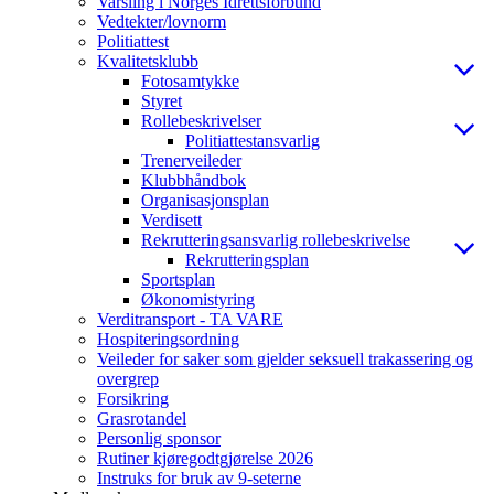
Varsling i Norges Idrettsforbund
Vedtekter/lovnorm
Politiattest
Kvalitetsklubb
Fotosamtykke
Styret
Rollebeskrivelser
Politiattestansvarlig
Trenerveileder
Klubbhåndbok
Organisasjonsplan
Verdisett
Rekrutteringsansvarlig rollebeskrivelse
Rekrutteringsplan
Sportsplan
Økonomistyring
Verditransport - TA VARE
Hospiteringsordning
Veileder for saker som gjelder seksuell trakassering og
overgrep
Forsikring
Grasrotandel
Personlig sponsor
Rutiner kjøregodtgjørelse 2026
Instruks for bruk av 9-seterne