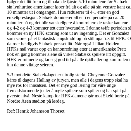
bølger det litt frem og tilbake de første 5-10 minuttene før Stabæk
sin lynhurtige amerikaner løper frå alt og alle på sin venstre kant ca
10 minutter ut i omgangen. Hun reduserer til 4-1 etter en god
enkeltprestasjon. Stabæk dominerer alt en i en periode på ca. 20
minutter nå og det blir vanskeligere å kontrollere de raske kantene
og 4-2 og 4-3 kommer tett etter hverandre. I denne tøffe perioden s
kommer en ny HFK-scoring som ut av ingenting. Det er Gonzalez
som scorer på et fantastisk langskudd og på stillinga 5-3 til HFK. 
da roer heldigvis Stabæk presset litt. Når også Lillian Holden i
HFKs mål varter opp en kanonredning etter at amerikanske Pratt
nok en gang kommer alene så virker Stabæks spillere litt oppgitt.
HFK er rutinerte og tar seg god tid på alle dødballer og kontrollerer
inn denne viktige seieren.
5-3 mot dette Stabæk-laget er utrolig sterkt. Cheyenne Gonzalez
kåres til dagens Halling av juryen, men alle i dagens tropp skal ha
mye ros for innsatsen. Det er mye god læring for våre unge
fremadstormende jenter å møte spillere som spiller og har spilt på
øverste nivå. Neste kamp for HFK-damene går mot Skeid borte på
Nordre Åsen stadion på lørdag.
Ref: Henrik Johansson Thorset