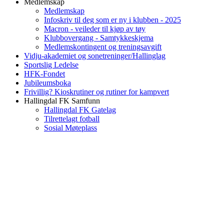
Medlemskap
Medlemskap
Infoskriv til deg som er ny i klubben - 2025
Macron - veileder til kjøp av tøy
Klubbovergang - Samtykkeskjema
Medlemskontingent og treningsavgift
Vidju-akademiet og sonetreninger/Hallinglag
Sportslig Ledelse
HFK-Fondet
Jubileumsboka
Frivillig? Kioskrutiner og rutiner for kampvert
Hallingdal FK Samfunn
Hallingdal FK Gatelag
Tilrettelagt fotball
Sosial Møteplass