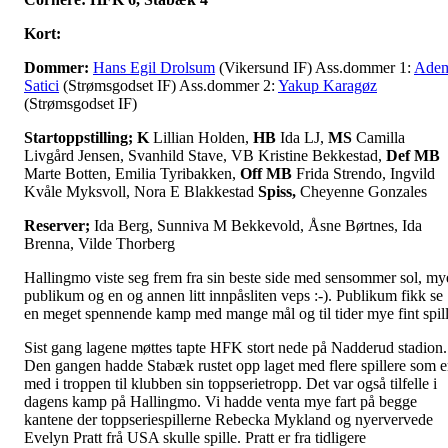
Kort:
Dommer:
Hans Egil Drolsum
(Vikersund IF) Ass.dommer 1:
Ade
Satici
(Strømsgodset IF) Ass.dommer 2:
Yakup Karagøz
(Strømsgodset IF)
Startoppstilling;
K
Lillian Holden,
HB
Ida LJ,
MS
Camilla
Livgård Jensen, Svanhild Stave, VB Kristine Bekkestad,
Def MB
Marte Botten, Emilia Tyribakken,
Off MB
Frida Strendo, Ingvild
Kvåle Myksvoll, Nora E Blakkestad
Spiss,
Cheyenne Gonzales
Reserver;
Ida Berg, Sunniva M Bekkevold, Åsne Børtnes, Ida
Brenna, Vilde Thorberg
Hallingmo viste seg frem fra sin beste side med sensommer sol, my
publikum og en og annen litt innpåsliten veps :-). Publikum fikk se
en meget spennende kamp med mange mål og til tider mye fint spill
Sist gang lagene møttes tapte HFK stort nede på Nadderud stadion.
Den gangen hadde Stabæk rustet opp laget med flere spillere som e
med i troppen til klubben sin toppserietropp. Det var også tilfelle i
dagens kamp på Hallingmo. Vi hadde venta mye fart på begge
kantene der toppseriespillerne Rebecka Mykland og nyervervede
Evelyn Pratt frå USA skulle spille. Pratt er fra tidligere