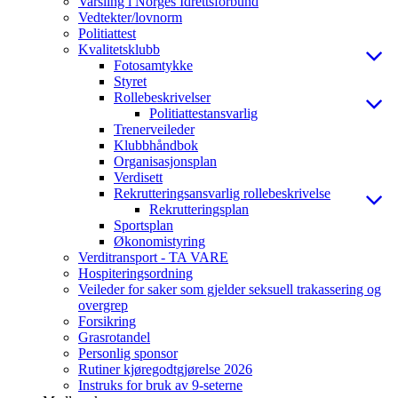
Varsling i Norges Idrettsforbund
Vedtekter/lovnorm
Politiattest
Kvalitetsklubb
Fotosamtykke
Styret
Rollebeskrivelser
Politiattestansvarlig
Trenerveileder
Klubbhåndbok
Organisasjonsplan
Verdisett
Rekrutteringsansvarlig rollebeskrivelse
Rekrutteringsplan
Sportsplan
Økonomistyring
Verditransport - TA VARE
Hospiteringsordning
Veileder for saker som gjelder seksuell trakassering og
overgrep
Forsikring
Grasrotandel
Personlig sponsor
Rutiner kjøregodtgjørelse 2026
Instruks for bruk av 9-seterne