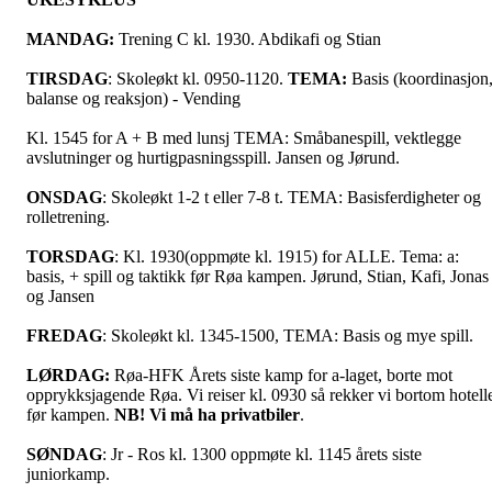
MANDAG:
Trening C kl. 1930. Abdikafi og Stian
TIRSDAG
: Skoleøkt kl. 0950-1120.
TEMA:
Basis (koordinasjon
balanse og reaksjon) - Vending
Kl. 1545 for A + B med lunsj TEMA: Småbanespill, vektlegge
avslutninger og hurtigpasningsspill. Jansen og Jørund.
ONSDAG
: Skoleøkt 1-2 t eller 7-8 t. TEMA: Basisferdigheter og
rolletrening.
TORSDAG
: Kl. 1930(oppmøte kl. 1915) for ALLE. Tema: a:
basis, + spill og taktikk før Røa kampen. Jørund, Stian, Kafi, Jonas
og Jansen
FREDAG
: Skoleøkt kl. 1345-1500, TEMA: Basis og mye spill.
LØRDAG:
Røa-HFK Årets siste kamp for a-laget, borte mot
opprykksjagende Røa. Vi reiser kl. 0930 så rekker vi bortom hotell
før kampen.
NB! Vi må ha privatbiler
.
SØNDAG
: Jr - Ros kl. 1300 oppmøte kl. 1145 årets siste
juniorkamp.