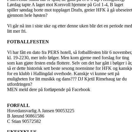
Lørdag tapte A laget mot Korsvoll hjemme på Gol 1-4, B laget
spiller søndag borte mot topplaget Drafn, greier HFK å gå ubeseire
gjennom hele høsten?
Vi går nå inn i siste uke og etter denne uken blir det en periode me
litt mer fri.
FOTBALLFESTEN
Vi har fått en dato fra PERS hotell, så fotballfesten blir 6 november
kl. 19-2230, mer info følger. Men kom gjerne med forslag for ting
som kan gjøre festen enda flottere. Selv om det har gått i bølger i år
så er dette historisk sett beste sesong noensinne for HFK og kanskj
for en klubb i Hallingdal overhode. Kanskje vi kunne sett på
muligheten for litt musikk og dans??? DJ Kjetil Rimehaug tar du
utfordringen?
MEN meld dere på fortløpende på Facebook
FORFALL
Hovedansvarlig A Jansen 90053225
B Jørund 90861586
C Stian 90572582
UKESYKLUS