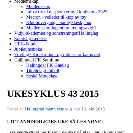
Medlemskap
Medlemskap
Infoskriv til deg som er ny i klubben - 2025
Macron - veileder til kjøp av tøy
Klubbovergang - Samtykkeskjema
Medlemskontingent og treningsavgift
Vidju-akademiet og sonetreninger/Hallinglag
Sportslig Ledelse
HFK-Fondet
Jubileumsboka
Frivillig? Kioskrutiner og rutiner for kampvert
Hallingdal FK Samfunn
Hallingdal FK Gatelag
Tilrettelagt fotball
Sosial Møteplass
UKESYKLUS 43 2015
Postet av
Hallingdal menn senior A
den
16. okt 2015
LITT ANNDERLEDES UKE SÅ LES NØYE!
I skrivende stund har Jr spilt, de gikk på et 0-3 tap i Kongsberg.