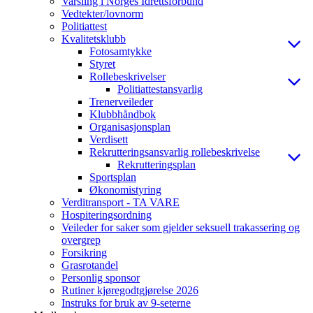
Varsling i Norges Idrettsforbund
Vedtekter/lovnorm
Politiattest
Kvalitetsklubb
Fotosamtykke
Styret
Rollebeskrivelser
Politiattestansvarlig
Trenerveileder
Klubbhåndbok
Organisasjonsplan
Verdisett
Rekrutteringsansvarlig rollebeskrivelse
Rekrutteringsplan
Sportsplan
Økonomistyring
Verditransport - TA VARE
Hospiteringsordning
Veileder for saker som gjelder seksuell trakassering og
overgrep
Forsikring
Grasrotandel
Personlig sponsor
Rutiner kjøregodtgjørelse 2026
Instruks for bruk av 9-seterne