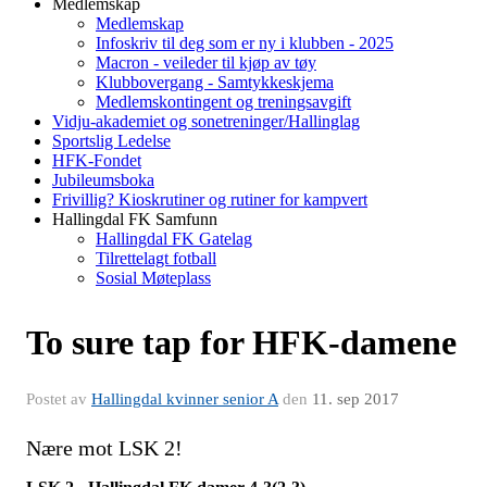
Medlemskap
Medlemskap
Infoskriv til deg som er ny i klubben - 2025
Macron - veileder til kjøp av tøy
Klubbovergang - Samtykkeskjema
Medlemskontingent og treningsavgift
Vidju-akademiet og sonetreninger/Hallinglag
Sportslig Ledelse
HFK-Fondet
Jubileumsboka
Frivillig? Kioskrutiner og rutiner for kampvert
Hallingdal FK Samfunn
Hallingdal FK Gatelag
Tilrettelagt fotball
Sosial Møteplass
To sure tap for HFK-damene
Postet av
Hallingdal kvinner senior A
den
11. sep 2017
Nære mot LSK 2!