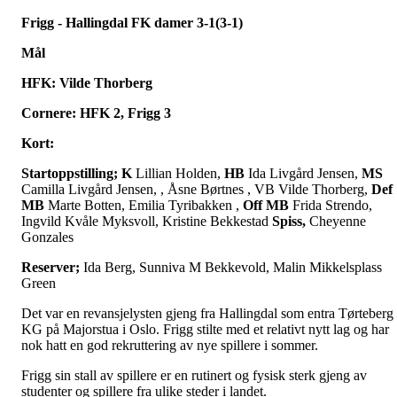
Frigg - Hallingdal FK damer 3-1(3-1)
Mål
HFK: Vilde Thorberg
Cornere: HFK 2, Frigg 3
Kort:
Startoppstilling;
K
Lillian Holden,
HB
Ida Livgård Jensen,
MS
Camilla Livgård Jensen, , Åsne Børtnes , VB Vilde Thorberg,
Def
MB
Marte Botten, Emilia Tyribakken ,
Off MB
Frida Strendo,
Ingvild Kvåle Myksvoll, Kristine Bekkestad
Spiss,
Cheyenne
Gonzales
Reserver;
Ida Berg, Sunniva M Bekkevold, Malin Mikkelsplass
Green
Det var en revansjelysten gjeng fra Hallingdal som entra Tørteberg
KG på Majorstua i Oslo. Frigg stilte med et relativt nytt lag og har
nok hatt en god rekruttering av nye spillere i sommer.
Frigg sin stall av spillere er en rutinert og fysisk sterk gjeng av
studenter og spillere fra ulike steder i landet.