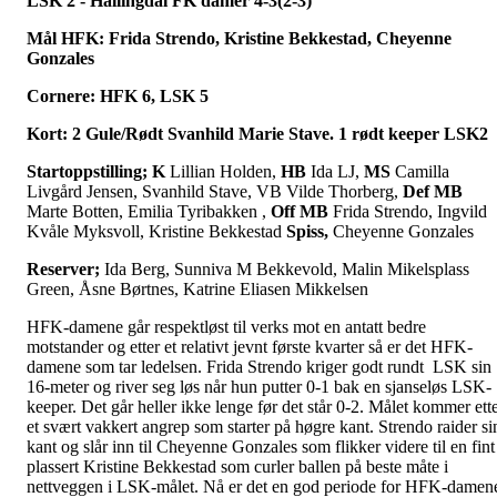
LSK 2 - Hallingdal FK damer 4-3(2-3)
Mål
HFK: Frida Strendo, Kristine Bekkestad, Cheyenne
Gonzales
Cornere: HFK 6, LSK 5
Kort: 2 Gule/Rødt Svanhild Marie Stave. 1 rødt keeper LSK2
Startoppstilling;
K
Lillian Holden,
HB
Ida LJ,
MS
Camilla
Livgård Jensen, Svanhild Stave, VB Vilde Thorberg,
Def MB
Marte Botten, Emilia Tyribakken ,
Off MB
Frida Strendo, Ingvild
Kvåle Myksvoll, Kristine Bekkestad
Spiss,
Cheyenne Gonzales
Reserver;
Ida Berg, Sunniva M Bekkevold, Malin Mikelsplass
Green, Åsne Børtnes, Katrine Eliasen Mikkelsen
HFK-damene går respektløst til verks mot en antatt bedre
motstander og etter et relativt jevnt første kvarter så er det HFK-
damene som tar ledelsen. Frida Strendo kriger godt rundt LSK sin
16-meter og river seg løs når hun putter 0-1 bak en sjanseløs LSK-
keeper. Det går heller ikke lenge før det står 0-2. Målet kommer ett
et svært vakkert angrep som starter på høgre kant. Strendo raider si
kant og slår inn til Cheyenne Gonzales som flikker videre til en fint
plassert Kristine Bekkestad som curler ballen på beste måte i
nettveggen i LSK-målet. Nå er det en god periode for HFK-damen