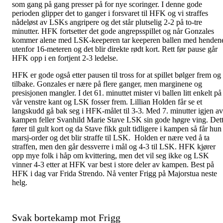
som gang på gang presser på for nye scoringer. I denne gode
perioden glipper det to ganger i forsvaret til HFK og vi straffes
nådeløst av LSKs angripere og det står plutselig 2-2 på to-tre
minutter. HFK fortsetter det gode angrepsspillet og når Gonzales
kommer alene med LSK-keeperen tar keeperen ballen med henden
utenfor 16-meteren og det blir direkte rødt kort. Rett før pause går
HFK opp i en fortjent 2-3 ledelse.
HFK er gode også etter pausen til tross for at spillet bølger frem og
tilbake. Gonzales er nære på flere ganger, men marginene og
presisjonen mangler. I det 61. minuttet mister vi ballen litt enkelt på
vår venstre kant og LSK fosser frem. Lillian Holden får se et
langskudd gå bak seg i HFK-målet til 3-3. Med 7. minutter igjen av
kampen feller Svanhild Marie Stave LSK sin gode høgre ving. Det
fører til gult kort og da Stave fikk gult tidligere i kampen så får hun
marsj-order og det blir straffe til LSK. Holden er nære ved å ta
straffen, men den går dessverre i mål og 4-3 til LSK. HFK kjører
opp mye folk i håp om kvittering, men det vil seg ikke og LSK
vinner 4-3 etter at HFK var best i store deler av kampen. Best på
HFK i dag var Frida Strendo. Nå venter Frigg på Majorstua neste
helg.
Svak bortekamp mot Frigg