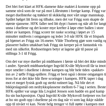
Det blei fort klart at HFK-damene ikke maktet å komme opp på
samme nivå som de var på mot Lillestrøm i forrige kamp. Frigg var
meget duellsterke og trøkket til skikkelig mot vårt unge mannskap.
Spillet bølget litt frem og tilbake, men det var Frigg som skapte de
største sjansene. HFK faller ned litt dypt i banen og står alt for lang
unna i duellene og det koster mye krefter å løpe etter ballen i store
deler av kampen. Frigg scorer tre raske scoring i løpet av 15
minutter midtveis i omgangen og leder 3-0 når HFK får et frispark
på hjørnet av Frigg sin 16-meter. Vilde Thorberg gjør som vanlig o
plasserer ballen uttakbart bak Frigg sin keeper på et fantastisk vis
med sin silkefot. Reduseringen betyr at lagene går til pause på
stillinga 3-1 til Frigg.
Om det var mye dueller på midtbanen i første så blei det ikke mind
i andre. Spesielt midtbanekriger Ingvild Kvåle Myksvoll får ta imot
mye smeller i duellene i denne kampen og blir hele tiden «pakket»
inn av 2 tøffe Frigg-spillere. Frigg er best også i denne omgangen ti
tross for at det ikke blir flere scoringer i kampen. HFK taper i dag
mot et meget fysisk godt og sterkt rutinert lag. Nå blir det et
bikkjeslagsmål om nedrykksplassene mellom 6-7 lag i serien. Beste
HFK-spiller var unge Ida Livgård Jensen som hadde en god kamp
fra sin backposisjon. Også Ingvild Kvåle Myksvoll fortjener ros for
at ho sto godt opp i duellene på en dag når vi som lag ikkje nådde
opp til nivået vi kan. Neste helg trenger vi full støtte i kampen mot