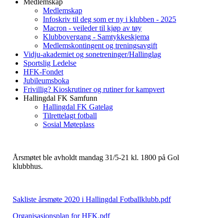
Medlemskap
Medlemskap
Infoskriv til deg som er ny i klubben - 2025
Macron - veileder til kjøp av tøy
Klubbovergang - Samtykkeskjema
Medlemskontingent og treningsavgift
Vidju-akademiet og sonetreninger/Hallinglag
Sportslig Ledelse
HFK-Fondet
Jubileumsboka
Frivillig? Kioskrutiner og rutiner for kampvert
Hallingdal FK Samfunn
Hallingdal FK Gatelag
Tilrettelagt fotball
Sosial Møteplass
Årsmøtet ble avholdt mandag 31/5-21 kl. 1800 på Gol
klubbhus.
Sakliste årsmøte 2020 i Hallingdal Fotballklubb.pdf
Organisasjonsplan for HFK.pdf