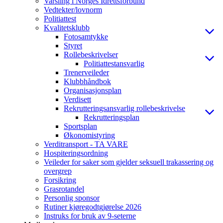
Varsling i Norges Idrettsforbund
Vedtekter/lovnorm
Politiattest
Kvalitetsklubb
Fotosamtykke
Styret
Rollebeskrivelser
Politiattestansvarlig
Trenerveileder
Klubbhåndbok
Organisasjonsplan
Verdisett
Rekrutteringsansvarlig rollebeskrivelse
Rekrutteringsplan
Sportsplan
Økonomistyring
Verditransport - TA VARE
Hospiteringsordning
Veileder for saker som gjelder seksuell trakassering og
overgrep
Forsikring
Grasrotandel
Personlig sponsor
Rutiner kjøregodtgjørelse 2026
Instruks for bruk av 9-seterne