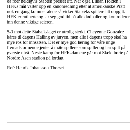
da roer heldigvis Stabæk presset litt. Når også Lillian Holden i
HFKs mål varter opp en kanonredning etter at amerikanske Pratt
nok en gang kommer alene så virker Stabæks spillere litt oppgitt.
HFK er rutinerte og tar seg god tid på alle dødballer og kontrollerer
inn denne viktige seieren.
5-3 mot dette Stabæk-laget er utrolig sterkt. Cheyenne Gonzalez
kåres til dagens Halling av juryen, men alle i dagens tropp skal ha
mye ros for innsatsen. Det er mye god læring for våre unge
fremadstormende jenter å møte spillere som spiller og har spilt på
øverste nivå. Neste kamp for HFK-damene går mot Skeid borte på
Nordre Åsen stadion på lørdag.
Ref: Henrik Johansson Thorset