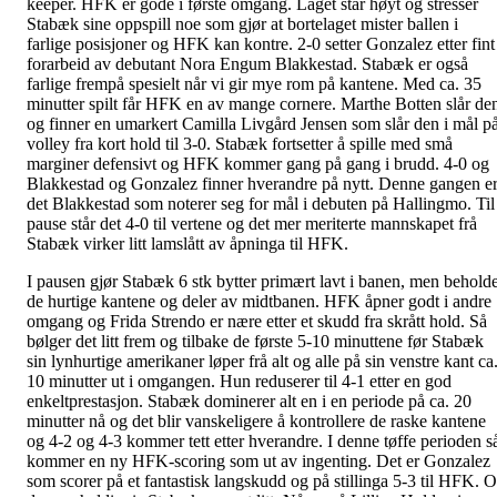
keeper. HFK er gode i første omgang. Laget står høyt og stresser
Stabæk sine oppspill noe som gjør at bortelaget mister ballen i
farlige posisjoner og HFK kan kontre. 2-0 setter Gonzalez etter fint
forarbeid av debutant Nora Engum Blakkestad. Stabæk er også
farlige frempå spesielt når vi gir mye rom på kantene. Med ca. 35
minutter spilt får HFK en av mange cornere. Marthe Botten slår de
og finner en umarkert Camilla Livgård Jensen som slår den i mål p
volley fra kort hold til 3-0. Stabæk fortsetter å spille med små
marginer defensivt og HFK kommer gang på gang i brudd. 4-0 og
Blakkestad og Gonzalez finner hverandre på nytt. Denne gangen e
det Blakkestad som noterer seg for mål i debuten på Hallingmo. Til
pause står det 4-0 til vertene og det mer meriterte mannskapet frå
Stabæk virker litt lamslått av åpninga til HFK.
I pausen gjør Stabæk 6 stk bytter primært lavt i banen, men behold
de hurtige kantene og deler av midtbanen. HFK åpner godt i andre
omgang og Frida Strendo er nære etter et skudd fra skrått hold. Så
bølger det litt frem og tilbake de første 5-10 minuttene før Stabæk
sin lynhurtige amerikaner løper frå alt og alle på sin venstre kant ca
10 minutter ut i omgangen. Hun reduserer til 4-1 etter en god
enkeltprestasjon. Stabæk dominerer alt en i en periode på ca. 20
minutter nå og det blir vanskeligere å kontrollere de raske kantene
og 4-2 og 4-3 kommer tett etter hverandre. I denne tøffe perioden s
kommer en ny HFK-scoring som ut av ingenting. Det er Gonzalez
som scorer på et fantastisk langskudd og på stillinga 5-3 til HFK. 