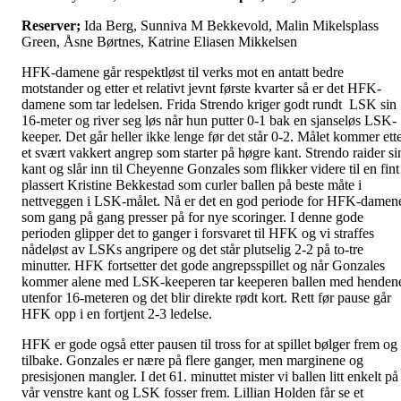
Reserver;
Ida Berg, Sunniva M Bekkevold, Malin Mikelsplass
Green, Åsne Børtnes, Katrine Eliasen Mikkelsen
HFK-damene går respektløst til verks mot en antatt bedre
motstander og etter et relativt jevnt første kvarter så er det HFK-
damene som tar ledelsen. Frida Strendo kriger godt rundt LSK sin
16-meter og river seg løs når hun putter 0-1 bak en sjanseløs LSK-
keeper. Det går heller ikke lenge før det står 0-2. Målet kommer ett
et svært vakkert angrep som starter på høgre kant. Strendo raider si
kant og slår inn til Cheyenne Gonzales som flikker videre til en fint
plassert Kristine Bekkestad som curler ballen på beste måte i
nettveggen i LSK-målet. Nå er det en god periode for HFK-damen
som gang på gang presser på for nye scoringer. I denne gode
perioden glipper det to ganger i forsvaret til HFK og vi straffes
nådeløst av LSKs angripere og det står plutselig 2-2 på to-tre
minutter. HFK fortsetter det gode angrepsspillet og når Gonzales
kommer alene med LSK-keeperen tar keeperen ballen med henden
utenfor 16-meteren og det blir direkte rødt kort. Rett før pause går
HFK opp i en fortjent 2-3 ledelse.
HFK er gode også etter pausen til tross for at spillet bølger frem og
tilbake. Gonzales er nære på flere ganger, men marginene og
presisjonen mangler. I det 61. minuttet mister vi ballen litt enkelt på
vår venstre kant og LSK fosser frem. Lillian Holden får se et