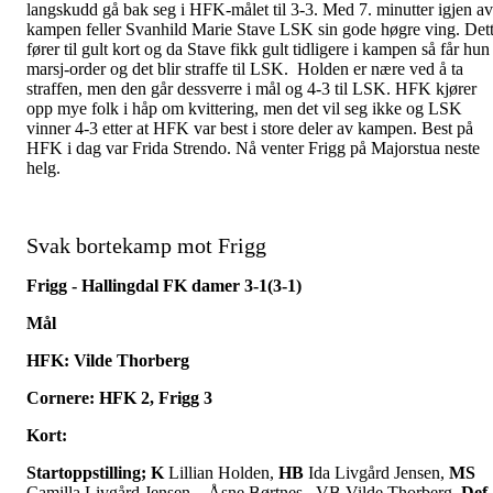
langskudd gå bak seg i HFK-målet til 3-3. Med 7. minutter igjen av
kampen feller Svanhild Marie Stave LSK sin gode høgre ving. Det
fører til gult kort og da Stave fikk gult tidligere i kampen så får hun
marsj-order og det blir straffe til LSK. Holden er nære ved å ta
straffen, men den går dessverre i mål og 4-3 til LSK. HFK kjører
opp mye folk i håp om kvittering, men det vil seg ikke og LSK
vinner 4-3 etter at HFK var best i store deler av kampen. Best på
HFK i dag var Frida Strendo. Nå venter Frigg på Majorstua neste
helg.
Svak bortekamp mot Frigg
Frigg - Hallingdal FK damer 3-1(3-1)
Mål
HFK: Vilde Thorberg
Cornere: HFK 2, Frigg 3
Kort:
Startoppstilling;
K
Lillian Holden,
HB
Ida Livgård Jensen,
MS
Camilla Livgård Jensen, , Åsne Børtnes , VB Vilde Thorberg,
Def