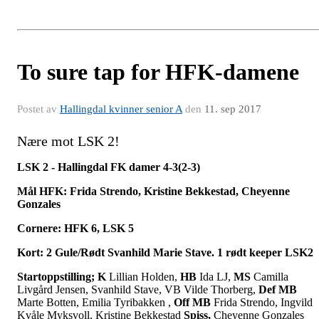
To sure tap for HFK-damene
Postet av
Hallingdal kvinner senior A
den
11. sep 2017
Nære mot LSK 2!
LSK 2 - Hallingdal FK damer 4-3(2-3)
Mål
HFK: Frida Strendo, Kristine Bekkestad, Cheyenne
Gonzales
Cornere: HFK 6, LSK 5
Kort: 2 Gule/Rødt Svanhild Marie Stave. 1 rødt keeper LSK2
Startoppstilling;
K
Lillian Holden,
HB
Ida LJ,
MS
Camilla
Livgård Jensen, Svanhild Stave, VB Vilde Thorberg,
Def MB
Marte Botten, Emilia Tyribakken ,
Off MB
Frida Strendo, Ingvild
Kvåle Myksvoll, Kristine Bekkestad
Spiss,
Cheyenne Gonzales