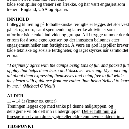
både som spiller og trener i en årrekke, og har vært engasjert som
trener i England, USA og Spania.
INNHOLD
I tillegg til trening på fotballtekniske ferdigheter legges det stor vekt
på lek og moro, samt spennende og lærerike aktiviteter som
utfordrer både enkeltindividet og gruppa. Alt i trygge rammer der d
er rom for å sette egne grenser, og der innsatsen belønnes etter
engasjement heller enn ferdigheter. Å være en god lagspiller krever
både tekniske og sosiale ferdigheter, og laget styrkes når samholdet
er bra.
“I definitely agree with the camps being tons of fun and packed full
of play that helps them learn and 'discover' learning. My coaching 
all about them expressing themselves and being free to fail while
they learn with guidance from me rather than being 'drilled to learn
by me.” (Michael O’Neill)
ALDER
11 – 14 år (jenter og gutter)
Treningen legges opp med tanke på denne målgruppen, og
deltagerne vil bli delt inn i undergrupper.
Det er fullt mulig å
forespørre selv om du er yngre eller eldre enn nevnte alderstrinn.
TIDSPUNKT