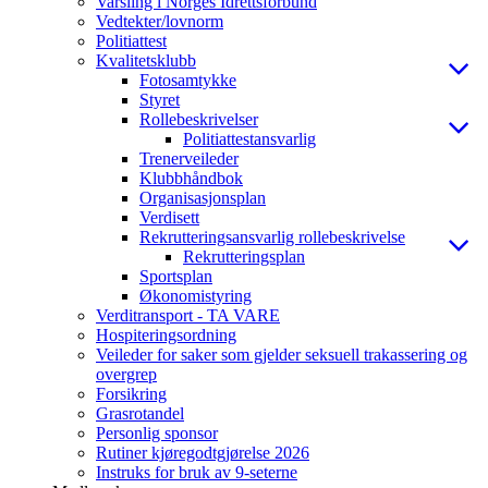
Varsling i Norges Idrettsforbund
Vedtekter/lovnorm
Politiattest
Kvalitetsklubb
Fotosamtykke
Styret
Rollebeskrivelser
Politiattestansvarlig
Trenerveileder
Klubbhåndbok
Organisasjonsplan
Verdisett
Rekrutteringsansvarlig rollebeskrivelse
Rekrutteringsplan
Sportsplan
Økonomistyring
Verditransport - TA VARE
Hospiteringsordning
Veileder for saker som gjelder seksuell trakassering og
overgrep
Forsikring
Grasrotandel
Personlig sponsor
Rutiner kjøregodtgjørelse 2026
Instruks for bruk av 9-seterne