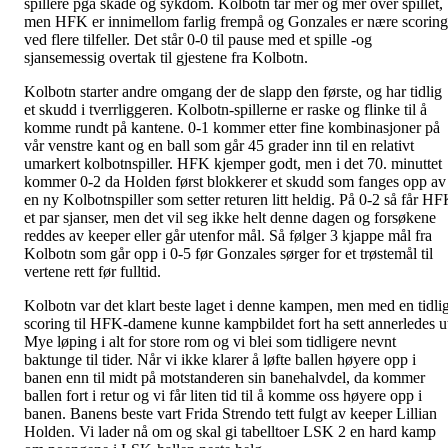
spillere pga skade og sykdom. Kolbotn tar mer og mer over spillet,
men HFK er innimellom farlig frempå og Gonzales er nære scoring
ved flere tilfeller. Det står 0-0 til pause med et spille -og
sjansemessig overtak til gjestene fra Kolbotn.
Kolbotn starter andre omgang der de slapp den første, og har tidlig
et skudd i tverrliggeren. Kolbotn-spillerne er raske og flinke til å
komme rundt på kantene. 0-1 kommer etter fine kombinasjoner på
vår venstre kant og en ball som går 45 grader inn til en relativt
umarkert kolbotnspiller. HFK kjemper godt, men i det 70. minuttet
kommer 0-2 da Holden først blokkerer et skudd som fanges opp av
en ny Kolbotnspiller som setter returen litt heldig. På 0-2 så får H
et par sjanser, men det vil seg ikke helt denne dagen og forsøkene
reddes av keeper eller går utenfor mål. Så følger 3 kjappe mål fra
Kolbotn som går opp i 0-5 før Gonzales sørger for et trøstemål til
vertene rett før fulltid.
Kolbotn var det klart beste laget i denne kampen, men med en tidli
scoring til HFK-damene kunne kampbildet fort ha sett annerledes u
Mye løping i alt for store rom og vi blei som tidligere nevnt
baktunge til tider. Når vi ikke klarer å løfte ballen høyere opp i
banen enn til midt på motstanderen sin banehalvdel, da kommer
ballen fort i retur og vi får liten tid til å komme oss høyere opp i
banen. Banens beste vart Frida Strendo tett fulgt av keeper Lillian
Holden. Vi lader nå om og skal gi tabelltoer LSK 2 en hard kamp