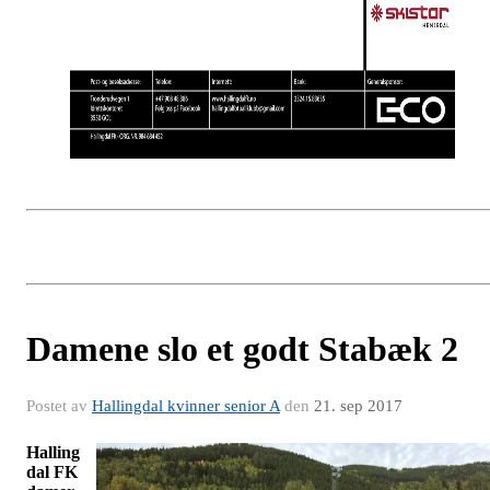
Damene slo et godt Stabæk 2
Postet av
Hallingdal kvinner senior A
den
21. sep 2017
Halling
dal FK