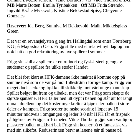
MB
Marte Botten, Emilia Tyribakken ,
Off MB
Frida Strendo,
Ingvild Kvåle Myksvoll, Kristine Bekkestad
Spiss,
Cheyenne
Gonzales
Reserver;
Ida Berg, Sunniva M Bekkevold, Malin Mikkelsplass
Green
Det var en revansjelysten gjeng fra Hallingdal som entra Tørteberg
KG på Majorstua i Oslo. Frigg stilte med et relativt nytt lag og har
nok hatt en god rekruttering av nye spillere i sommer.
Frigg sin stall av spillere er en rutinert og fysisk sterk gjeng av
studenter og spillere fra ulike steder i landet.
Det blei fort klart at HFK-damene ikke maktet å komme opp på
samme nivå som de var på mot Lillestrøm i forrige kamp. Frigg var
meget duellsterke og trøkket til skikkelig mot vårt unge mannskap.
Spillet bølget litt frem og tilbake, men det var Frigg som skapte de
største sjansene. HFK faller ned litt dypt i banen og står alt for lang
unna i duellene og det koster mye krefter å løpe etter ballen i store
deler av kampen. Frigg scorer tre raske scoring i løpet av 15
minutter midtveis i omgangen og leder 3-0 når HFK får et frispark
på hjørnet av Frigg sin 16-meter. Vilde Thorberg gjør som vanlig o
plasserer ballen uttakbart bak Frigg sin keeper på et fantastisk vis
med sin silkefot. Reduseringen betyr at lagene går til pause på