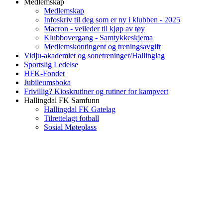
Medlemskap
Medlemskap
Infoskriv til deg som er ny i klubben - 2025
Macron - veileder til kjøp av tøy
Klubbovergang - Samtykkeskjema
Medlemskontingent og treningsavgift
Vidju-akademiet og sonetreninger/Hallinglag
Sportslig Ledelse
HFK-Fondet
Jubileumsboka
Frivillig? Kioskrutiner og rutiner for kampvert
Hallingdal FK Samfunn
Hallingdal FK Gatelag
Tilrettelagt fotball
Sosial Møteplass