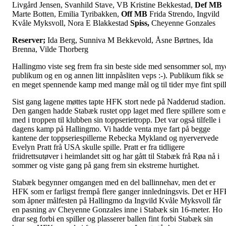
Livgård Jensen, Svanhild Stave, VB Kristine Bekkestad,
Def MB
Marte Botten, Emilia Tyribakken,
Off MB
Frida Strendo, Ingvild
Kvåle Myksvoll, Nora E Blakkestad
Spiss,
Cheyenne Gonzales
Reserver;
Ida Berg, Sunniva M Bekkevold, Åsne Børtnes, Ida
Brenna, Vilde Thorberg
Hallingmo viste seg frem fra sin beste side med sensommer sol, my
publikum og en og annen litt innpåsliten veps :-). Publikum fikk se
en meget spennende kamp med mange mål og til tider mye fint spill
Sist gang lagene møttes tapte HFK stort nede på Nadderud stadion.
Den gangen hadde Stabæk rustet opp laget med flere spillere som e
med i troppen til klubben sin toppserietropp. Det var også tilfelle i
dagens kamp på Hallingmo. Vi hadde venta mye fart på begge
kantene der toppseriespillerne Rebecka Mykland og nyervervede
Evelyn Pratt frå USA skulle spille. Pratt er fra tidligere
friidrettsutøver i heimlandet sitt og har gått til Stabæk frå Røa nå i
sommer og viste gang på gang frem sin ekstreme hurtighet.
Stabæk begynner omgangen med en del ballinnehav, men det er
HFK som er farligst frempå flere ganger innledningsvis. Det er H
som åpner målfesten på Hallingmo da Ingvild Kvåle Myksvoll får
en pasning av Cheyenne Gonzales inne i Stabæk sin 16-meter. Ho
drar seg forbi en spiller og plasserer ballen fint forbi Stabæk sin