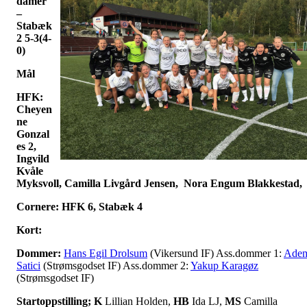
damer
–
Stabæk
2 5-3(4-
0)
Mål
HFK:
Cheyen
ne
Gonzal
es 2,
Ingvild
Kvåle
Myksvoll, Camilla Livgård Jensen, Nora Engum Blakkestad,
Cornere: HFK 6, Stabæk 4
Kort:
Dommer:
Hans Egil Drolsum
(Vikersund IF) Ass.dommer 1:
Ade
Satici
(Strømsgodset IF) Ass.dommer 2:
Yakup Karagøz
(Strømsgodset IF)
Startoppstilling;
K
Lillian Holden,
HB
Ida LJ,
MS
Camilla