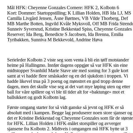
Mål HFK: Cheyenne Gonzales Cornere: HFK 2, Kolbotn 6
Kort: Dommer: Startoppstilling; K Lillian Holden, HB Ida LJ, MS
Camilla Livgård Jensen, Åsne Børtnes, VB Vilde Thorberg, Def
MB Marthe Botten, Ingvild Kvåle Myksvoll, Off MB Frida Strend
Sunneiv Syversrud, Kristine Bekkestad Spiss, Cheyenne Gonzales
Reserver; Ida Berg, Benedicte S Jacobsen, Ida Brenna, Emilia
Tyribakken, Sunniva M Bekkevold, Andrine Høva
Serieleder Kolbotn 2 viste seg som venta å bli ein tøff motstander
heime på Hallingmo. Innfør dagens oppgjør så var HFK sin eine
midtstopper Svanhild Marie Stave ute med soning for 3 gule kort
samt at vi hadde flere småskader og en del sjukdom i troppen. Vi
hadde likevel trua på 3 poeng og mønstret en god tropp denne
dagen, men det skulle vise seg at det vart mye løping uten og etter
ball for våre spillere og vi ble til tider alt for «baktunge» mot et
ballsikkert og godt Kolbotn lag.
Første omgang starter for så vidt ganske så jevnt og HFK er så
absolutt med i kampen. Begge lag produserer noen store sjanser og
det er Kristine Bekkestad og Cheyenne Gonzales som får de største
for HFK. Lillian Holden i HFK-målet storspiller og avverger
sjansene fra Kolbotn 2. Midtveis i omgangen må HFK bytte ut 3