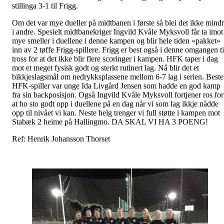
stillinga 3-1 til Frigg.
Om det var mye dueller på midtbanen i første så blei det ikke mind
i andre. Spesielt midtbanekriger Ingvild Kvåle Myksvoll får ta imot
mye smeller i duellene i denne kampen og blir hele tiden «pakket»
inn av 2 tøffe Frigg-spillere. Frigg er best også i denne omgangen ti
tross for at det ikke blir flere scoringer i kampen. HFK taper i dag
mot et meget fysisk godt og sterkt rutinert lag. Nå blir det et
bikkjeslagsmål om nedrykksplassene mellom 6-7 lag i serien. Beste
HFK-spiller var unge Ida Livgård Jensen som hadde en god kamp
fra sin backposisjon. Også Ingvild Kvåle Myksvoll fortjener ros for
at ho sto godt opp i duellene på en dag når vi som lag ikkje nådde
opp til nivået vi kan. Neste helg trenger vi full støtte i kampen mot
Stabæk 2 heime på Hallingmo. DA SKAL VI HA 3 POENG!
Ref: Henrik Johansson Thorset