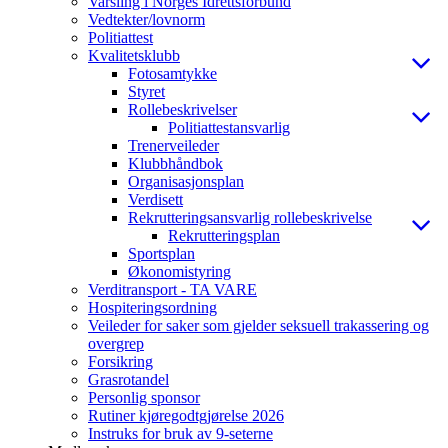
Varsling i Norges Idrettsforbund
Vedtekter/lovnorm
Politiattest
Kvalitetsklubb
Fotosamtykke
Styret
Rollebeskrivelser
Politiattestansvarlig
Trenerveileder
Klubbhåndbok
Organisasjonsplan
Verdisett
Rekrutteringsansvarlig rollebeskrivelse
Rekrutteringsplan
Sportsplan
Økonomistyring
Verditransport - TA VARE
Hospiteringsordning
Veileder for saker som gjelder seksuell trakassering og
overgrep
Forsikring
Grasrotandel
Personlig sponsor
Rutiner kjøregodtgjørelse 2026
Instruks for bruk av 9-seterne