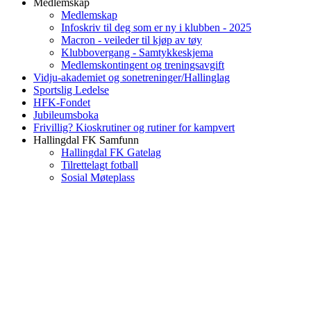
Medlemskap
Medlemskap
Infoskriv til deg som er ny i klubben - 2025
Macron - veileder til kjøp av tøy
Klubbovergang - Samtykkeskjema
Medlemskontingent og treningsavgift
Vidju-akademiet og sonetreninger/Hallinglag
Sportslig Ledelse
HFK-Fondet
Jubileumsboka
Frivillig? Kioskrutiner og rutiner for kampvert
Hallingdal FK Samfunn
Hallingdal FK Gatelag
Tilrettelagt fotball
Sosial Møteplass