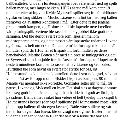
ballbesittelse. Utover i førsteomgangen roet våre jenter ned og spilt
ballen mer og mer langs bakken. HFKs første mål kom etter 18
minutter etter at Ingvild Kvåle Myksvoll spiller seg fri på midtbane
og slår en lang stikker til Mucho Lixene som fint tar med seg ballen
fremover og avslutter kontrollert i mål. Etter dette festet jentene
grepet rundt kampen, og Holmestrand ble løpende mye i mellom
vårt pasningspill. Vertene ble raskt slitne og jobbet ikke godt nok
sammen. Det ble derfor svært store rom, spesielt mellom
midtstopperne deres, og dette passet vårt løpssterke radarpar Lixen
og Gonzales helt utmerket. Det andre målet for dagen kom etter 21
minutter spilt, da HFK får et frispark litt forbi midten på deres
banehalvdel. Marthe Botten slår med sin presise innleggsfot og det
er Syversud som kan juble for sitt første mål for dagen. I løpet av d
neste ti minuttene kommer to raske mål av Lixene og Gonzales.
Hurtighet ble som nevnt en svært stor styrke for oss, og
Holmestrand maktet ikke å kontrollere dette i stor nok grad, selv o
vi ble blåst av for opp mot ti offsider i løpet av kampens 90 minutter
Mange var åpenbart ikke korrekte. Gonzales setter inn to mål før
pause, Lixene og Myksvoll ett hver. Det skal sies at dagens domme
likte seg godt i midtsirkelen, og at han hadde hatt godt av litt hjelp
på sidene. Blant annet vinket han videre et helt tydelig tilbakespill ti
Holmestrands keeper (der også spillerne på Holmestrand ropte «ik
plukk opp ballen» til sin egen keeper). Både våre spillere og vår
trener for dagen, Jan Bæra, ble selvsagt mer og mer frustert, men n
vi denne gangen vinner 0-10 er det helt ok å legge det bak seg.