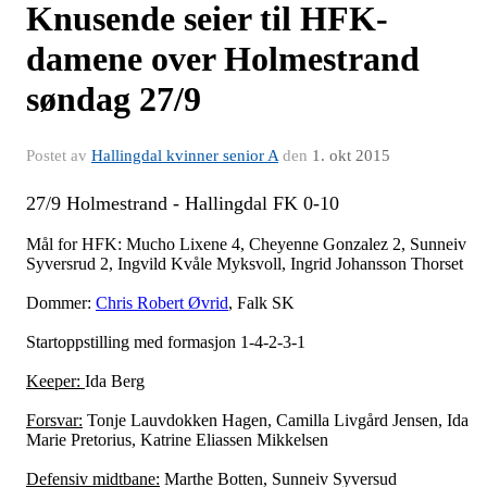
Knusende seier til HFK-
damene over Holmestrand
søndag 27/9
Postet av
Hallingdal kvinner senior A
den
1. okt 2015
27/9 Holmestrand - Hallingdal FK 0-10
Mål for HFK: Mucho Lixene 4, Cheyenne Gonzalez 2, Sunneiv
Syversrud 2, Ingvild Kvåle Myksvoll, Ingrid Johansson Thorset
Dommer:
Chris Robert Øvrid
, Falk SK
Startoppstilling med formasjon 1-4-2-3-1
Keeper:
Ida Berg
Forsvar:
Tonje Lauvdokken Hagen, Camilla Livgård Jensen, Ida
Marie Pretorius, Katrine Eliassen Mikkelsen
Defensiv midtbane:
Marthe Botten, Sunneiv Syversud