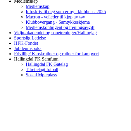
Medlemskap
Medlemskap
Infoskriv til deg som er ny i klubben - 2025
Macron - veileder til kjøp av tøy
Klubbovergang - Samtykkeskjema
Medlemskontingent og treningsavgift
Vidju-akademiet og sonetreninger/Hallinglag
Sportslig Ledelse
HFK-Fondet
Jubileumsboka
Frivillig? Kioskrutiner og rutiner for kampvert
Hallingdal FK Samfunn
Hallingdal FK Gatelag
Tilrettelagt fotball
Sosial Møteplass