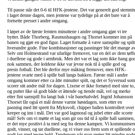
Til pause står det 0-6 til HFK-jentene. Det var generelt god stemni
i laget denne dagen, men jentene var tydelige på at det bare var å
fortsette presset i andre omgang.
I løpet av de første femten minuttene i andre omgang gjør vi tre
bytter. Både Thorberg, Rasmushaugen og Thorset kommer inn på
banen og gjør en god figur. Laget fortsatte å være samspilte og spilt
hverandre gode. Fine kombinasjoner og pasninger ble det mange av
Selv om Holmestrand var ufarlige fremover, var en del av dem tøff
i duellene og gode i armbruk. Men det var et lag som ikke hang go
nok sammen, der leddene ikke var jevne nok til å spille god og
presis fotball. Det ble derfor mye måking fremover, men HFK-
jentene svarte med å spille ball langs bakken. Første mål i andre
omgang kommer etter ca åtte minutter spilt, og det er Syversud som
scorer sitt andre mål for dagen. Lixene er ikke fornøyd med sine to,
og putter like så godt både et åttende og tiende mål, vel og merke
etter fint samspill fra langt bak i vår banehalvdel. Ingrid Johansson
Thorset får også et mål denne varme høstdagen, som etter en
pasning med litt sprett fra Myksvoll, chipper ballen kontrollert over
keeper og inn i mål. Det var god lagmoral og jubel etter alle scorte
mål! Selv om vi møtte et lag som gir oss tid til å spille ball sammen,
er det mye positivt å ta med seg fra denne kampen. Vi kommuniser
godt, vinner, og tar duellene, og vi viser oss frem som et spillende 
godt lag med jevne ledd. Tendensen når man møter litt mindre god