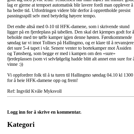
lag er gjerne at tempoet automatisk blir lavere fordi man opplever å
ha bedre tid. Utfordringen videre blir derfor å opprettholde presist
pasningsspill selv med betydelig høyere tempo.
Det endte altså med 0-10 til HFK-damene, som i skrivende stund
ligger på en fjerdeplass på tabellen. Den skal det kjempes godt for 
beholde med tre tøffe kamper igjen denne høsten. Førstkommende
søndag tar vi imot Tollnes på Hallingmo, og er klare til å revansjere
det sure 5-4 tapet i vår. Senere venter to bortekamper mot Åssiden
og Tønsberg, som begge er med i kampen om den «sure»
fjerdeplassen (som vi selvfølgelig hadde blitt alt annet enn sure for 
vinne :))
Vi oppfordrer folk til å ta turen til Hallingmo søndag 04.10 kl 1300
for å heie HFK-damene opp og frem!
Ref: Ingvild Kvåle Myksvoll
Logg inn for å skrive en kommentar.
Kategori