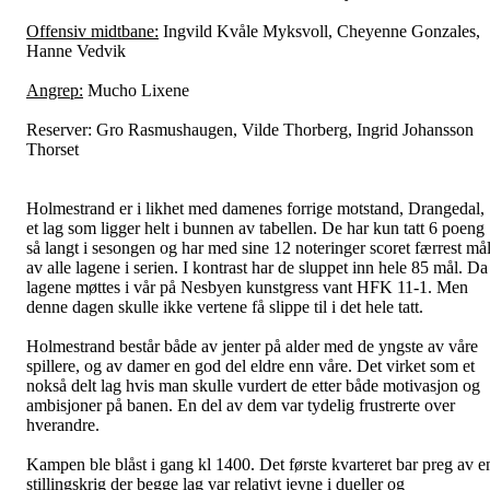
Offensiv midtbane:
Ingvild Kvåle Myksvoll, Cheyenne Gonzales,
Hanne Vedvik
Angrep:
Mucho Lixene
Reserver: Gro Rasmushaugen, Vilde Thorberg, Ingrid Johansson
Thorset
Holmestrand er i likhet med damenes forrige motstand, Drangedal,
et lag som ligger helt i bunnen av tabellen. De har kun tatt 6 poeng
så langt i sesongen og har med sine 12 noteringer scoret færrest må
av alle lagene i serien. I kontrast har de sluppet inn hele 85 mål. Da
lagene møttes i vår på Nesbyen kunstgress vant HFK 11-1. Men
denne dagen skulle ikke vertene få slippe til i det hele tatt.
Holmestrand består både av jenter på alder med de yngste av våre
spillere, og av damer en god del eldre enn våre. Det virket som et
nokså delt lag hvis man skulle vurdert de etter både motivasjon og
ambisjoner på banen. En del av dem var tydelig frustrerte over
hverandre.
Kampen ble blåst i gang kl 1400. Det første kvarteret bar preg av e
stillingskrig der begge lag var relativt jevne i dueller og