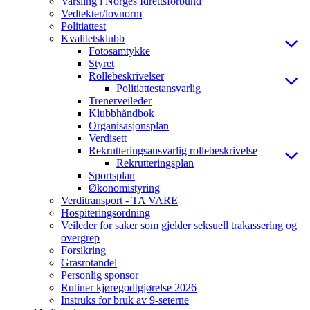
Varsling i Norges Idrettsforbund
Vedtekter/lovnorm
Politiattest
Kvalitetsklubb
Fotosamtykke
Styret
Rollebeskrivelser
Politiattestansvarlig
Trenerveileder
Klubbhåndbok
Organisasjonsplan
Verdisett
Rekrutteringsansvarlig rollebeskrivelse
Rekrutteringsplan
Sportsplan
Økonomistyring
Verditransport - TA VARE
Hospiteringsordning
Veileder for saker som gjelder seksuell trakassering og
overgrep
Forsikring
Grasrotandel
Personlig sponsor
Rutiner kjøregodtgjørelse 2026
Instruks for bruk av 9-seterne