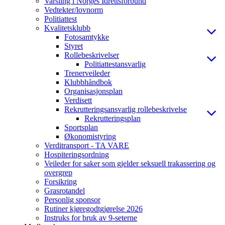
Varsling i Norges Idrettsforbund
Vedtekter/lovnorm
Politiattest
Kvalitetsklubb
Fotosamtykke
Styret
Rollebeskrivelser
Politiattestansvarlig
Trenerveileder
Klubbhåndbok
Organisasjonsplan
Verdisett
Rekrutteringsansvarlig rollebeskrivelse
Rekrutteringsplan
Sportsplan
Økonomistyring
Verditransport - TA VARE
Hospiteringsordning
Veileder for saker som gjelder seksuell trakassering og
overgrep
Forsikring
Grasrotandel
Personlig sponsor
Rutiner kjøregodtgjørelse 2026
Instruks for bruk av 9-seterne