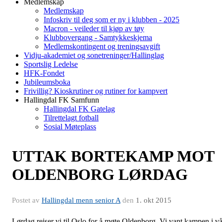
Medlemskap
Medlemskap
Infoskriv til deg som er ny i klubben - 2025
Macron - veileder til kjøp av tøy
Klubbovergang - Samtykkeskjema
Medlemskontingent og treningsavgift
Vidju-akademiet og sonetreninger/Hallinglag
Sportslig Ledelse
HFK-Fondet
Jubileumsboka
Frivillig? Kioskrutiner og rutiner for kampvert
Hallingdal FK Samfunn
Hallingdal FK Gatelag
Tilrettelagt fotball
Sosial Møteplass
UTTAK BORTEKAMP MOT
OLDENBORG LØRDAG
Postet av
Hallingdal menn senior A
den
1. okt 2015
Lørdag reiser vi til Oslo for å møte Oldenborg. Vi vant kampen i vå