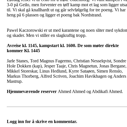
3-0 på Geilo, men forventer en tøff kamp mot et lag som ligger utsa
til. Vi skal gå knallhardt ut og går selvfølgelig for tre poeng. Vi har
heng på 6 plassen og ligger et poeng bak Nordstrand.
Pawel Kaczorowski er ut med karantene og noen sliter med sykdo
og skader. Men vi stiller en slagkraftig tropp.
Avreise kl. 1145, kampstart kl. 1600. De som møter direkte
kommer Kl. 1445
Jarle Stanes, Tord Magnus Fagermo, Christian Nesselqvist, Sondre
Hole Dokken (kap), Jesper Taaje, Chris Magnetun, Jonas Bergane,
Mikkel Storeskar, Linus Hedlund, Kyrre Sataøen, Simen Renslo,
Markus Thorberg, Alfred Scriven, Joachim Havikhagen og Anders
Mastrup.
Hjemmeværende reserver
Ahmed Ahmed og Abdikafi Ahmed.
Logg inn for å skrive en kommentar.