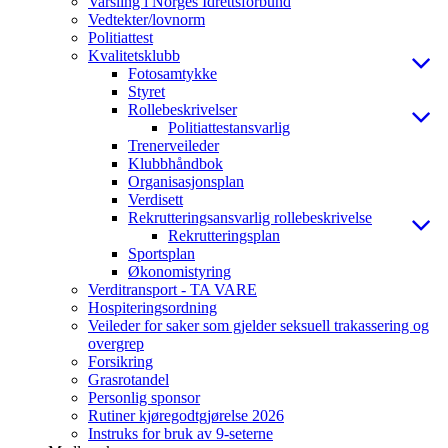
Varsling i Norges Idrettsforbund
Vedtekter/lovnorm
Politiattest
Kvalitetsklubb
Fotosamtykke
Styret
Rollebeskrivelser
Politiattestansvarlig
Trenerveileder
Klubbhåndbok
Organisasjonsplan
Verdisett
Rekrutteringsansvarlig rollebeskrivelse
Rekrutteringsplan
Sportsplan
Økonomistyring
Verditransport - TA VARE
Hospiteringsordning
Veileder for saker som gjelder seksuell trakassering og
overgrep
Forsikring
Grasrotandel
Personlig sponsor
Rutiner kjøregodtgjørelse 2026
Instruks for bruk av 9-seterne