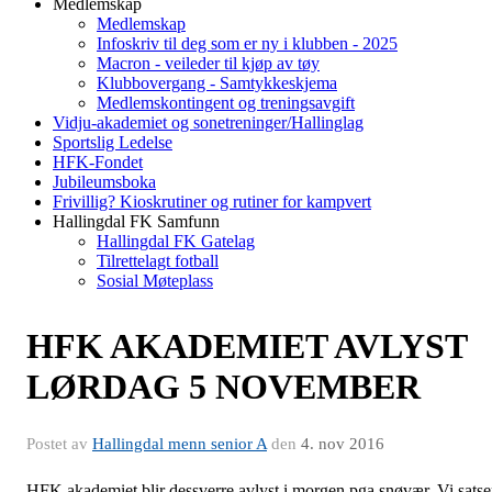
Medlemskap
Medlemskap
Infoskriv til deg som er ny i klubben - 2025
Macron - veileder til kjøp av tøy
Klubbovergang - Samtykkeskjema
Medlemskontingent og treningsavgift
Vidju-akademiet og sonetreninger/Hallinglag
Sportslig Ledelse
HFK-Fondet
Jubileumsboka
Frivillig? Kioskrutiner og rutiner for kampvert
Hallingdal FK Samfunn
Hallingdal FK Gatelag
Tilrettelagt fotball
Sosial Møteplass
HFK AKADEMIET AVLYST
LØRDAG 5 NOVEMBER
Postet av
Hallingdal menn senior A
den
4. nov 2016
HFK akademiet blir dessverre avlyst i morgen pga snøvær. Vi satse