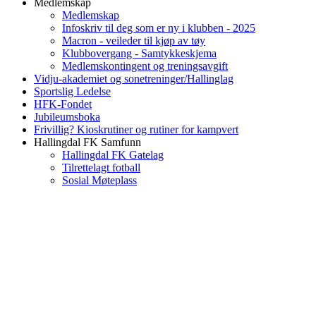
Medlemskap
Medlemskap
Infoskriv til deg som er ny i klubben - 2025
Macron - veileder til kjøp av tøy
Klubbovergang - Samtykkeskjema
Medlemskontingent og treningsavgift
Vidju-akademiet og sonetreninger/Hallinglag
Sportslig Ledelse
HFK-Fondet
Jubileumsboka
Frivillig? Kioskrutiner og rutiner for kampvert
Hallingdal FK Samfunn
Hallingdal FK Gatelag
Tilrettelagt fotball
Sosial Møteplass