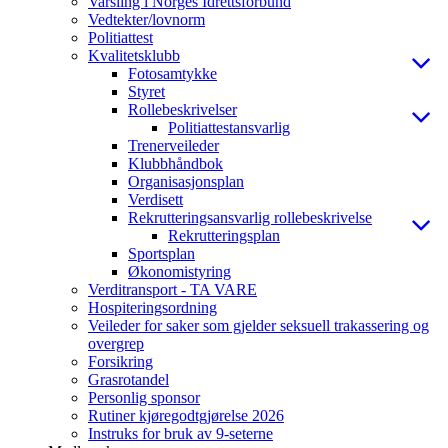
Varsling i Norges Idrettsforbund
Vedtekter/lovnorm
Politiattest
Kvalitetsklubb
Fotosamtykke
Styret
Rollebeskrivelser
Politiattestansvarlig
Trenerveileder
Klubbhåndbok
Organisasjonsplan
Verdisett
Rekrutteringsansvarlig rollebeskrivelse
Rekrutteringsplan
Sportsplan
Økonomistyring
Verditransport - TA VARE
Hospiteringsordning
Veileder for saker som gjelder seksuell trakassering og
overgrep
Forsikring
Grasrotandel
Personlig sponsor
Rutiner kjøregodtgjørelse 2026
Instruks for bruk av 9-seterne