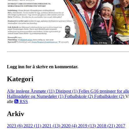
Logg inn for å skrive en kommentar.
Kategori
Alle innlegg
Årsmøte (11)
Digipost (1)
Felles G16 treninger for all
Hallingdøler og Numedøler (1)
Fotballskole (2)
Fotballskoler (2)
V
alle
RSS
Arkiv
2023 (6)
2022 (11)
2021 (13)
2020 (4)
2019 (13)
2018 (21)
2017