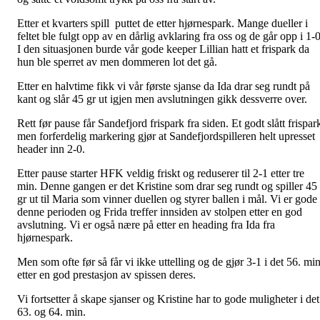
Etter et kvarters spill puttet de etter hjørnespark. Mange dueller i
feltet ble fulgt opp av en dårlig avklaring fra oss og de går opp i 1-0
I den situasjonen burde vår gode keeper Lillian hatt et frispark da
hun ble sperret av men dommeren lot det gå.
Etter en halvtime fikk vi vår første sjanse da Ida drar seg rundt på
kant og slår 45 gr ut igjen men avslutningen gikk dessverre over.
Rett før pause får Sandefjord frispark fra siden. Et godt slått frispar
men forferdelig markering gjør at Sandefjordspilleren helt upresset
header inn 2-0.
Etter pause starter HFK veldig friskt og reduserer til 2-1 etter tre
min. Denne gangen er det Kristine som drar seg rundt og spiller 45
gr ut til Maria som vinner duellen og styrer ballen i mål. Vi er gode
denne perioden og Frida treffer innsiden av stolpen etter en god
avslutning. Vi er også nære på etter en heading fra Ida fra
hjørnespark.
Men som ofte før så får vi ikke uttelling og de gjør 3-1 i det 56. mi
etter en god prestasjon av spissen deres.
Vi fortsetter å skape sjanser og Kristine har to gode muligheter i det
63. og 64. min.