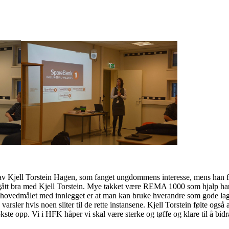
av Kjell Torstein Hagen, som fanget ungdommens interesse, mens han for
ått bra med Kjell Torstein. Mye takket være REMA 1000 som hjalp han i en
og hovedmålet med innlegget er at man kan bruke hverandre som gode lags
varsler hvis noen sliter til de rette instansene. Kjell Torstein følte ogs
okste opp. Vi i HFK håper vi skal være sterke og tøffe og klare til å bi