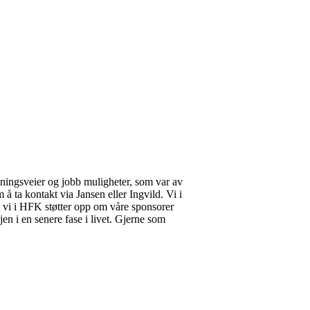
anningsveier og jobb muligheter, som var av
m å ta kontakt via Jansen eller Ingvild. Vi i
 at vi i HFK støtter opp om våre sponsorer
jen i en senere fase i livet. Gjerne som