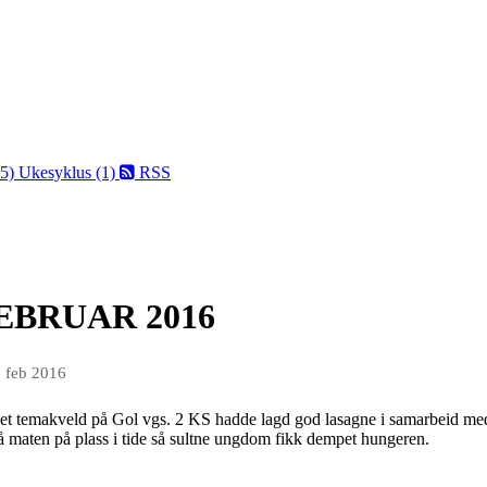
75)
Ukesyklus (1)
RSS
EBRUAR 2016
. feb 2016
et temakveld på Gol vgs. 2 KS hadde lagd god lasagne i samarbeid me
 maten på plass i tide så sultne ungdom fikk dempet hungeren.