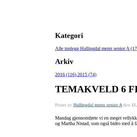
Kategori
Alle innlegg
Hallingdal menn senior A (1
Arkiv
2016 (116)
2015 (74)
TEMAKVELD 6 F
Postet av
Hallingdal menn senior A
den
11
Mandag gjennomførte vi en meget vellykk
og Martha Nistad, som også bidro med å få