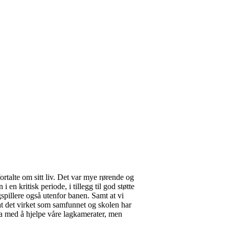
talte om sitt liv. Det var mye rørende og
 kritisk periode, i tillegg til god støtte
pillere også utenfor banen. Samt at vi
å at det virket som samfunnet og skolen har
dra med å hjelpe våre lagkamerater, men