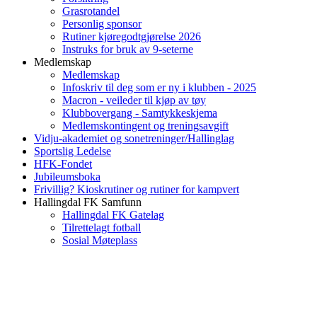
Grasrotandel
Personlig sponsor
Rutiner kjøregodtgjørelse 2026
Instruks for bruk av 9-seterne
Medlemskap
Medlemskap
Infoskriv til deg som er ny i klubben - 2025
Macron - veileder til kjøp av tøy
Klubbovergang - Samtykkeskjema
Medlemskontingent og treningsavgift
Vidju-akademiet og sonetreninger/Hallinglag
Sportslig Ledelse
HFK-Fondet
Jubileumsboka
Frivillig? Kioskrutiner og rutiner for kampvert
Hallingdal FK Samfunn
Hallingdal FK Gatelag
Tilrettelagt fotball
Sosial Møteplass