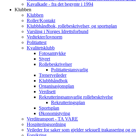
Kavalkade - fra det begynte i 1994
Klubben
Klubben
Roller/Kontakt
Klubbhåndbok, rollebeskrivelser, og sportsplan
Varsling i Norges Idrettsforbund
Vedtekter/lovnorm
Politiattest
Kvalitetsklubb
Fotosamtykke
Styret
Rollebeskrivelser
Politiattestansvarlig
Trenerveileder
Klubbhåndbok
Organisasjonsplan
Verdisett
Rekrutteringsansvarlig rollebeskrivelse
Rekrutteringsplan
Sportsplan
Økonomistyring
Verditransport - TA VARE
Hospiteringsordning
Veileder for saker som gjelder seksuell trakassering og o
Forsikring