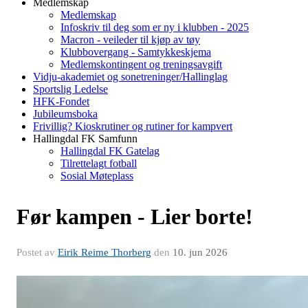
Medlemskap
Medlemskap
Infoskriv til deg som er ny i klubben - 2025
Macron - veileder til kjøp av tøy
Klubbovergang - Samtykkeskjema
Medlemskontingent og treningsavgift
Vidju-akademiet og sonetreninger/Hallinglag
Sportslig Ledelse
HFK-Fondet
Jubileumsboka
Frivillig? Kioskrutiner og rutiner for kampvert
Hallingdal FK Samfunn
Hallingdal FK Gatelag
Tilrettelagt fotball
Sosial Møteplass
Før kampen - Lier borte!
Postet av
Eirik Reime Thorberg
den
10. jun 2026