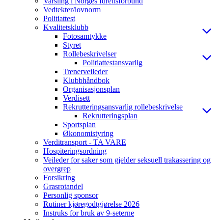
Varsling i Norges Idrettsforbund
Vedtekter/lovnorm
Politiattest
Kvalitetsklubb
Fotosamtykke
Styret
Rollebeskrivelser
Politiattestansvarlig
Trenerveileder
Klubbhåndbok
Organisasjonsplan
Verdisett
Rekrutteringsansvarlig rollebeskrivelse
Rekrutteringsplan
Sportsplan
Økonomistyring
Verditransport - TA VARE
Hospiteringsordning
Veileder for saker som gjelder seksuell trakassering og
overgrep
Forsikring
Grasrotandel
Personlig sponsor
Rutiner kjøregodtgjørelse 2026
Instruks for bruk av 9-seterne