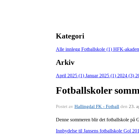
Kategori
Alle innlegg
Fotballskole (1)
HFK-akadem
Arkiv
April 2025 (1)
Januar 2025 (1)
2024 (3)
2
Fotballskoler somm
Postet av
Hallingdal FK - Fotball
den
23. 
Denne sommeren blir det fotballskole på G
Innbydelse til Jansens fotballskole Gol 20