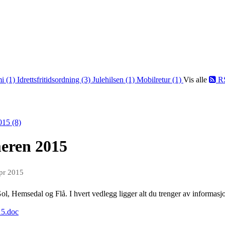
i (1)
Idrettsfritidsordning (3)
Julehilsen (1)
Mobilretur (1)
Vis alle
R
015 (8)
eren 2015
apr 2015
ol, Hemsedal og Flå. I hvert vedlegg ligger alt du trenger av informas
15.doc