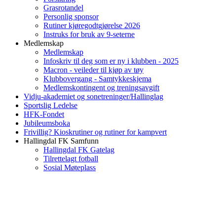
Grasrotandel
Personlig sponsor
Rutiner kjøregodtgjørelse 2026
Instruks for bruk av 9-seterne
Medlemskap
Medlemskap
Infoskriv til deg som er ny i klubben - 2025
Macron - veileder til kjøp av tøy
Klubbovergang - Samtykkeskjema
Medlemskontingent og treningsavgift
Vidju-akademiet og sonetreninger/Hallinglag
Sportslig Ledelse
HFK-Fondet
Jubileumsboka
Frivillig? Kioskrutiner og rutiner for kampvert
Hallingdal FK Samfunn
Hallingdal FK Gatelag
Tilrettelagt fotball
Sosial Møteplass