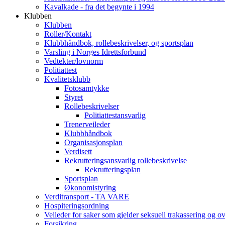
Kavalkade - fra det begynte i 1994
Klubben
Klubben
Roller/Kontakt
Klubbhåndbok, rollebeskrivelser, og sportsplan
Varsling i Norges Idrettsforbund
Vedtekter/lovnorm
Politiattest
Kvalitetsklubb
Fotosamtykke
Styret
Rollebeskrivelser
Politiattestansvarlig
Trenerveileder
Klubbhåndbok
Organisasjonsplan
Verdisett
Rekrutteringsansvarlig rollebeskrivelse
Rekrutteringsplan
Sportsplan
Økonomistyring
Verditransport - TA VARE
Hospiteringsordning
Veileder for saker som gjelder seksuell trakassering og o
Forsikring