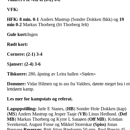
VFK:
HFK: 8 min. 0-1
Anders Mastrup (Sondre Dokken flikk) og
19
min 0-2
Markus Thorberg (fri Thorberg felt)
Gule kort:
Ingen
Rødt kort:
Cornere: (2-1) 3-4
Sjanser: (2-4) 3-6
Tilskuere:
280, åpning av Leira hallen «Stølen»
Dommer:
Vidar Hilmen og to ass fra Valdres, dømte meget bra i e
lettdømt kamp.
Les mer for kampstats og referat.
Lagoppstilling:
Jarle E Stanes, (
HB
) Sondre Hole Dokken (kap)
(
MS
) Anders Mastrup og Jesper Taaje (
VB
) Linus Hedlund. (
Def
MB
) Markus Thorberg og Kyrre L Sataøen (
Off MB
). Kristian
Svenkerud, August Fosse og Mikkel Storeskar
(Spiss)
Jonas
Bergane
Reserver
: Birk Stian Bjerkreim 50 min, Paul Brevig 45