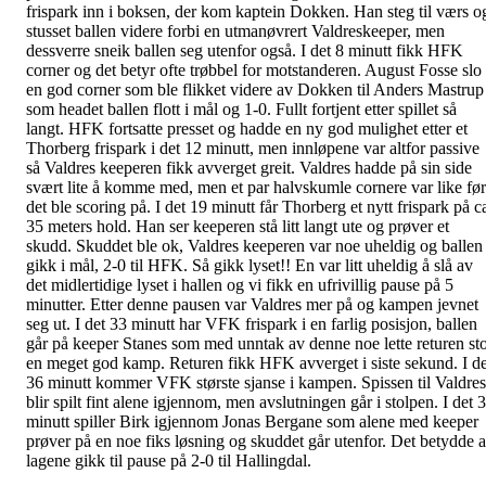
frispark inn i boksen, der kom kaptein Dokken. Han steg til værs o
stusset ballen videre forbi en utmanøvrert Valdreskeeper, men
dessverre sneik ballen seg utenfor også. I det 8 minutt fikk HFK
corner og det betyr ofte trøbbel for motstanderen. August Fosse slo
en god corner som ble flikket videre av Dokken til Anders Mastrup
som headet ballen flott i mål og 1-0. Fullt fortjent etter spillet så
langt. HFK fortsatte presset og hadde en ny god mulighet etter et
Thorberg frispark i det 12 minutt, men innløpene var altfor passive
så Valdres keeperen fikk avverget greit. Valdres hadde på sin side
svært lite å komme med, men et par halvskumle cornere var like før
det ble scoring på. I det 19 minutt får Thorberg et nytt frispark på c
35 meters hold. Han ser keeperen stå litt langt ute og prøver et
skudd. Skuddet ble ok, Valdres keeperen var noe uheldig og ballen
gikk i mål, 2-0 til HFK. Så gikk lyset!! En var litt uheldig å slå av
det midlertidige lyset i hallen og vi fikk en ufrivillig pause på 5
minutter. Etter denne pausen var Valdres mer på og kampen jevnet
seg ut. I det 33 minutt har VFK frispark i en farlig posisjon, ballen
går på keeper Stanes som med unntak av denne noe lette returen st
en meget god kamp. Returen fikk HFK avverget i siste sekund. I de
36 minutt kommer VFK største sjanse i kampen. Spissen til Valdres
blir spilt fint alene igjennom, men avslutningen går i stolpen. I det 
minutt spiller Birk igjennom Jonas Bergane som alene med keeper
prøver på en noe fiks løsning og skuddet går utenfor. Det betydde a
lagene gikk til pause på 2-0 til Hallingdal.