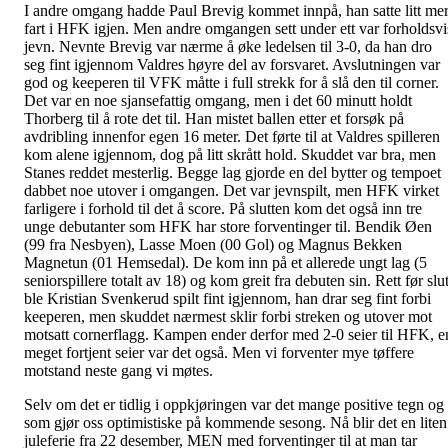
I andre omgang hadde Paul Brevig kommet innpå, han satte litt me
fart i HFK igjen. Men andre omgangen sett under ett var forholdsvi
jevn. Nevnte Brevig var nærme å øke ledelsen til 3-0, da han dro
seg fint igjennom Valdres høyre del av forsvaret. Avslutningen var
god og keeperen til VFK måtte i full strekk for å slå den til corner.
Det var en noe sjansefattig omgang, men i det 60 minutt holdt
Thorberg til å rote det til. Han mistet ballen etter et forsøk på
avdribling innenfor egen 16 meter. Det førte til at Valdres spilleren
kom alene igjennom, dog på litt skrått hold. Skuddet var bra, men
Stanes reddet mesterlig. Begge lag gjorde en del bytter og tempoet
dabbet noe utover i omgangen. Det var jevnspilt, men HFK virket
farligere i forhold til det å score. På slutten kom det også inn tre
unge debutanter som HFK har store forventinger til. Bendik Øen
(99 fra Nesbyen), Lasse Moen (00 Gol) og Magnus Bekken
Magnetun (01 Hemsedal). De kom inn på et allerede ungt lag (5
seniorspillere totalt av 18) og kom greit fra debuten sin. Rett før slut
ble Kristian Svenkerud spilt fint igjennom, han drar seg fint forbi
keeperen, men skuddet nærmest sklir forbi streken og utover mot
motsatt cornerflagg. Kampen ender derfor med 2-0 seier til HFK, e
meget fortjent seier var det også. Men vi forventer mye tøffere
motstand neste gang vi møtes.
Selv om det er tidlig i oppkjøringen var det mange positive tegn og
som gjør oss optimistiske på kommende sesong. Nå blir det en liten
juleferie fra 22 desember, MEN med forventinger til at man tar