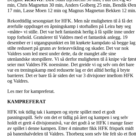
min, Chris Magnetun 30 min, Anders Golberg 25 min, Bendik Øen
17 min, Lasse Moen 12 min og Magnus Magnetun Bekken 12 min
Rekordtidlig sesongstart for HFK. Men når muligheten til å få det
ærefulle oppdraget en åpningskamp i storhallen på Leira bøy seg
«måtte» vi stille. Det var helt fantastisk herlig å få spille inne under
topp forhold. Gratulerer til Valdres med et fantastisk anlegg. 19
desember er i utgangspunktet en litt krøkete kampdato så begge lag
stilte redusert på grunn av ferieavvikling og skader. Det var nok
Valdres som led mest under dette, da de manglet alle sine
utenlandske storspillere. Vi så derfor muligheten til å knipe vår førs
seier mot Valdres FK noensinne. Det greide vi og selv om det bare
var en treningskamp med reduserte lag er det alltid herlig å bryte
barrierer. Det er bare få år siden det var 3 divisjoner imellom HFK
og Valdres.
Les mer for kampreferat.
KAMPREFERAT
HFK tok tidlig tak i kampen og styrte spillet med et godt
pasningsspill. Selv om det er tidlig på året og kampen i seg selv
holdt et greit 4 divisjonsnivå, var det godt å se HFK i mange faser
av spillet i denne kampen. Etter 4 minutter fikk HFK frispark midt
på banenhalvdelen til Valdres. Thorberg som selv ble felt slo et flott