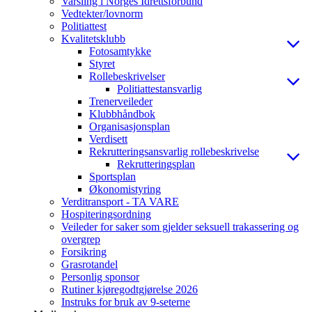
Varsling i Norges Idrettsforbund
Vedtekter/lovnorm
Politiattest
Kvalitetsklubb
Fotosamtykke
Styret
Rollebeskrivelser
Politiattestansvarlig
Trenerveileder
Klubbhåndbok
Organisasjonsplan
Verdisett
Rekrutteringsansvarlig rollebeskrivelse
Rekrutteringsplan
Sportsplan
Økonomistyring
Verditransport - TA VARE
Hospiteringsordning
Veileder for saker som gjelder seksuell trakassering og
overgrep
Forsikring
Grasrotandel
Personlig sponsor
Rutiner kjøregodtgjørelse 2026
Instruks for bruk av 9-seterne