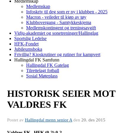
Medlemskap
Medlemskap
Infoskriv til deg som er ny i klubben - 2025
Macron - veileder til kjøp av tøy
Klubbovergang - Samtykkeskjema
Medlemskontingent og treningsavgift
Vidju-akademiet og sonetreninger/Hallinglag
Sportslig Ledelse
HFK-Fondet
Jubileumsboka
Frivillig? Kioskrutiner og rutiner for kampvert
Hallingdal FK Samfunn
Hallingdal FK Gatelag
Tilrettelagt fotball
Sosial Møteplass
HISTORISK SEIER MOT
VALDRES FK
Postet av
Hallingdal menn senior A
den
20. des 2015
Valdres FK –HFK (0-2) 0-2