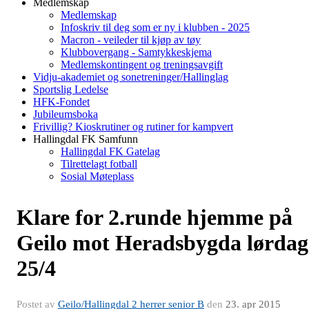
Medlemskap
Medlemskap
Infoskriv til deg som er ny i klubben - 2025
Macron - veileder til kjøp av tøy
Klubbovergang - Samtykkeskjema
Medlemskontingent og treningsavgift
Vidju-akademiet og sonetreninger/Hallinglag
Sportslig Ledelse
HFK-Fondet
Jubileumsboka
Frivillig? Kioskrutiner og rutiner for kampvert
Hallingdal FK Samfunn
Hallingdal FK Gatelag
Tilrettelagt fotball
Sosial Møteplass
Klare for 2.runde hjemme på
Geilo mot Heradsbygda lørdag
25/4
Postet av
Geilo/Hallingdal 2 herrer senior B
den
23. apr 2015