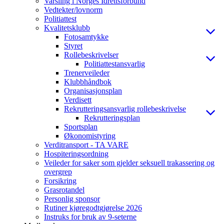
Varsling i Norges Idrettsforbund
Vedtekter/lovnorm
Politiattest
Kvalitetsklubb
Fotosamtykke
Styret
Rollebeskrivelser
Politiattestansvarlig
Trenerveileder
Klubbhåndbok
Organisasjonsplan
Verdisett
Rekrutteringsansvarlig rollebeskrivelse
Rekrutteringsplan
Sportsplan
Økonomistyring
Verditransport - TA VARE
Hospiteringsordning
Veileder for saker som gjelder seksuell trakassering og
overgrep
Forsikring
Grasrotandel
Personlig sponsor
Rutiner kjøregodtgjørelse 2026
Instruks for bruk av 9-seterne