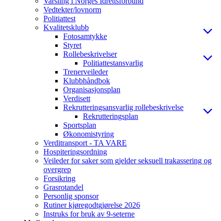
Varsling i Norges Idrettsforbund
Vedtekter/lovnorm
Politiattest
Kvalitetsklubb
Fotosamtykke
Styret
Rollebeskrivelser
Politiattestansvarlig
Trenerveileder
Klubbhåndbok
Organisasjonsplan
Verdisett
Rekrutteringsansvarlig rollebeskrivelse
Rekrutteringsplan
Sportsplan
Økonomistyring
Verditransport - TA VARE
Hospiteringsordning
Veileder for saker som gjelder seksuell trakassering og
overgrep
Forsikring
Grasrotandel
Personlig sponsor
Rutiner kjøregodtgjørelse 2026
Instruks for bruk av 9-seterne