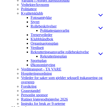
Varsling i Norges Idrettsforbund
Vedtekter/lovnorm
Politiattest
Kvalitetsklubb
Fotosamtykke
Styret
Rollebeskrivelser
Politiattestansvarlig
Trenerveileder
Klubbhåndbok
Organisasjonsplan
Verdisett
Rekrutteringsansvarlig rollebeskrivelse
Rekrutteringsplan
Sportsplan
Økonomistyring
Verditransport - TA VARE
Hospiteringsordning
Veileder for saker som gjelder seksuell trakassering og
overgrep
Forsikring
Grasrotandel
Personlig sponsor
Rutiner kjøregodtgjørelse 2026
Instruks for bruk av 9-seterne