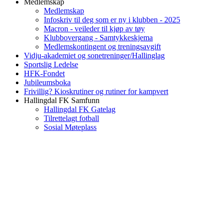
Medlemskap
Medlemskap
Infoskriv til deg som er ny i klubben - 2025
Macron - veileder til kjøp av tøy
Klubbovergang - Samtykkeskjema
Medlemskontingent og treningsavgift
Vidju-akademiet og sonetreninger/Hallinglag
Sportslig Ledelse
HFK-Fondet
Jubileumsboka
Frivillig? Kioskrutiner og rutiner for kampvert
Hallingdal FK Samfunn
Hallingdal FK Gatelag
Tilrettelagt fotball
Sosial Møteplass