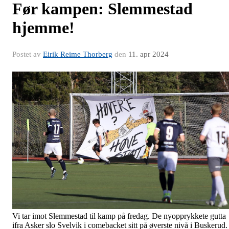
Før kampen: Slemmestad
hjemme!
Postet av
Eirik Reime Thorberg
den
11. apr 2024
Vi tar imot Slemmestad til kamp på fredag. De nyopprykkete gutta
ifra Asker slo Svelvik i comebacket sitt på øverste nivå i Buskerud.