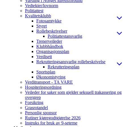
Varsling i Norges Idrettsforbund
Vedtekter/lovnorm
Politiattest
Kvalitetsklubb
Fotosamtykke
Styret
Rollebeskrivelser
Politiattestansvarlig
Trenerveileder
Klubbhåndbok
Organisasjonsplan
Verdisett
Rekrutteringsansvarlig rollebeskrivelse
Rekrutteringsplan
Sportsplan
Økonomistyring
Verditransport - TA VARE
Hospiteringsordning
Veileder for saker som gjelder seksuell trakassering og
overgrep
Forsikring
Grasrotandel
Personlig sponsor
Rutiner kjøregodtgjørelse 2026
Instruks for bruk av 9-seterne