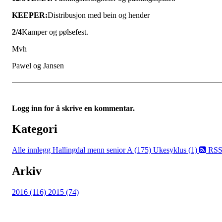
KEEPER:
Distribusjon med bein og hender
2/4
Kamper og pølsefest.
Mvh
Pawel og Jansen
Logg inn for å skrive en kommentar.
Kategori
Alle innlegg
Hallingdal menn senior A (175)
Ukesyklus (1)
RS
Arkiv
2016 (116)
2015 (74)