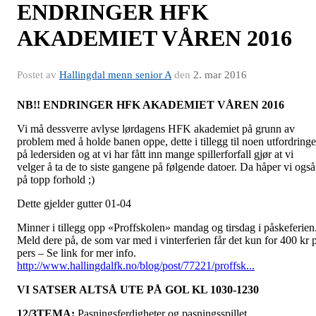
ENDRINGER HFK
AKADEMIET VÅREN 2016
Postet av
Hallingdal menn senior A
den
2. mar 2016
NB!! ENDRINGER HFK AKADEMIET VÅREN 2016
Vi må dessverre avlyse lørdagens HFK akademiet på grunn av
problem med å holde banen oppe, dette i tillegg til noen utfordringe
på ledersiden og at vi har fått inn mange spillerforfall gjør at vi
velger å ta de to siste gangene på følgende datoer. Da håper vi også
på topp forhold ;)
Dette gjelder gutter 01-04
Minner i tillegg opp «Proffskolen» mandag og tirsdag i påskeferien
Meld dere på, de som var med i vinterferien får det kun for 400 kr 
pers – Se link for mer info.
http://www.hallingdalfk.no/blog/post/77221/proffsk...
VI SATSER ALTSÅ UTE PÅ GOL KL 1030-1230
12/3
TEMA:
Pasningsferdigheter og pasningsspillet.