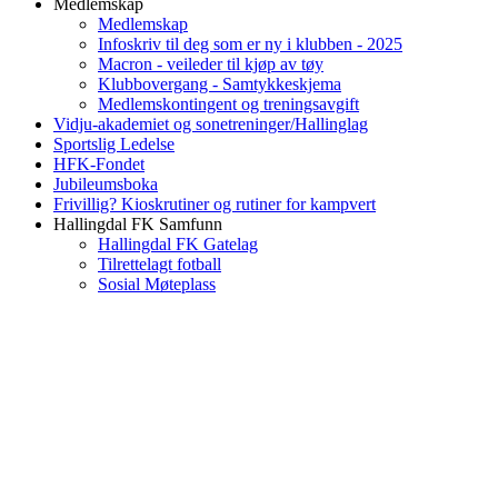
Medlemskap
Medlemskap
Infoskriv til deg som er ny i klubben - 2025
Macron - veileder til kjøp av tøy
Klubbovergang - Samtykkeskjema
Medlemskontingent og treningsavgift
Vidju-akademiet og sonetreninger/Hallinglag
Sportslig Ledelse
HFK-Fondet
Jubileumsboka
Frivillig? Kioskrutiner og rutiner for kampvert
Hallingdal FK Samfunn
Hallingdal FK Gatelag
Tilrettelagt fotball
Sosial Møteplass