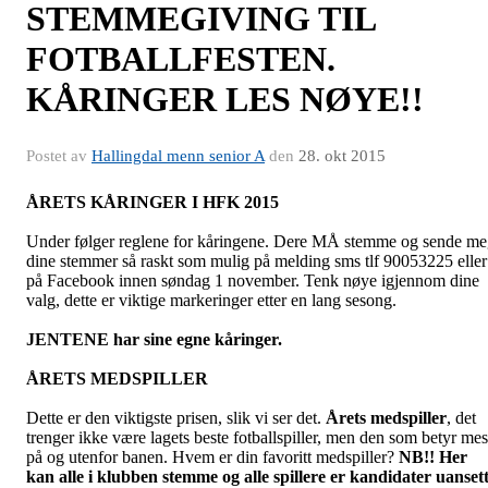
STEMMEGIVING TIL
FOTBALLFESTEN.
KÅRINGER LES NØYE!!
Postet av
Hallingdal menn senior A
den
28. okt 2015
ÅRETS KÅRINGER I HFK 2015
Under følger reglene for kåringene. Dere MÅ stemme og sende m
dine stemmer så raskt som mulig på melding sms tlf 90053225 eller
på Facebook innen søndag 1 november. Tenk nøye igjennom dine
valg, dette er viktige markeringer etter en lang sesong.
JENTENE har sine egne kåringer.
ÅRETS MEDSPILLER
Dette er den viktigste prisen, slik vi ser det.
Årets medspiller
, det
trenger ikke være lagets beste fotballspiller, men den som betyr mes
på og utenfor banen. Hvem er din favoritt medspiller?
NB!! Her
kan alle i klubben stemme og alle spillere er kandidater uanset