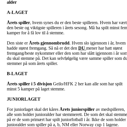
alder
A-LAGET
Årets spiller
, hvem synes du er den beste spilleren. Hvem har vært
den beste og viktigste spilleren i årets sesong. Må ha spilt minst fe
kamper for å få lov til å stemme.
Den siste er
Årets gjennombrudd
. Hvem slo igjennom i år, hvem
hadde størst fremgang. Så nå er det den
DU
mener har hatt størst
fremgang/beste nykommer eller den som har slått igjennom i år so
du skal stemme på. Det kan selvfølgelig være samme spiller som d
stemmer på som årets spiller.
B-LAGET
Årets spiller i 5 divisjon
Geilo/HFK 2 her kan alle som har spilt
minst 5 kamper på laget stemme.
JUNIORLAGET
For juniorlaget skal det kåres
Årets juniorspiller
av medspilleren,
alle som holder junioralder har stemmerett. De som det skal stemm
på er de som primært har spilt juniorfotball i år. Ikke de som holder
junioralder som spiller på a, b, NM eller Norway cup 1 lagene.