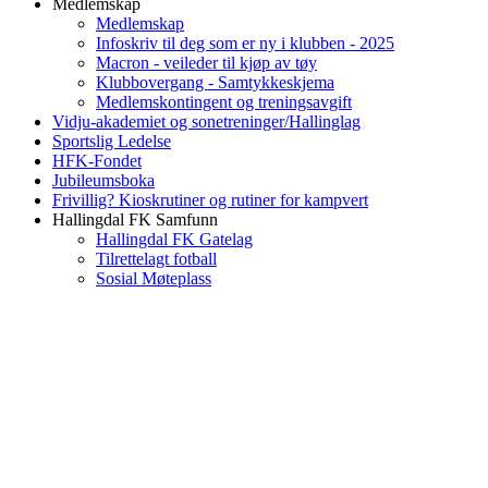
Medlemskap
Medlemskap
Infoskriv til deg som er ny i klubben - 2025
Macron - veileder til kjøp av tøy
Klubbovergang - Samtykkeskjema
Medlemskontingent og treningsavgift
Vidju-akademiet og sonetreninger/Hallinglag
Sportslig Ledelse
HFK-Fondet
Jubileumsboka
Frivillig? Kioskrutiner og rutiner for kampvert
Hallingdal FK Samfunn
Hallingdal FK Gatelag
Tilrettelagt fotball
Sosial Møteplass