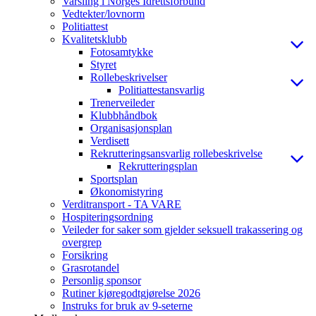
Varsling i Norges Idrettsforbund
Vedtekter/lovnorm
Politiattest
Kvalitetsklubb
Fotosamtykke
Styret
Rollebeskrivelser
Politiattestansvarlig
Trenerveileder
Klubbhåndbok
Organisasjonsplan
Verdisett
Rekrutteringsansvarlig rollebeskrivelse
Rekrutteringsplan
Sportsplan
Økonomistyring
Verditransport - TA VARE
Hospiteringsordning
Veileder for saker som gjelder seksuell trakassering og
overgrep
Forsikring
Grasrotandel
Personlig sponsor
Rutiner kjøregodtgjørelse 2026
Instruks for bruk av 9-seterne