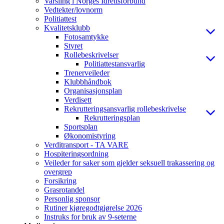
Varsling i Norges Idrettsforbund
Vedtekter/lovnorm
Politiattest
Kvalitetsklubb
Fotosamtykke
Styret
Rollebeskrivelser
Politiattestansvarlig
Trenerveileder
Klubbhåndbok
Organisasjonsplan
Verdisett
Rekrutteringsansvarlig rollebeskrivelse
Rekrutteringsplan
Sportsplan
Økonomistyring
Verditransport - TA VARE
Hospiteringsordning
Veileder for saker som gjelder seksuell trakassering og
overgrep
Forsikring
Grasrotandel
Personlig sponsor
Rutiner kjøregodtgjørelse 2026
Instruks for bruk av 9-seterne