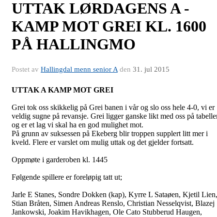
UTTAK LØRDAGENS A -
KAMP MOT GREI KL. 1600
PÅ HALLINGMO
Postet av
Hallingdal menn senior A
den
31. jul 2015
UTTAK A KAMP MOT GREI
Grei tok oss skikkelig på Grei banen i vår og slo oss hele 4-0, vi er
veldig sugne på revansje. Grei ligger ganske likt med oss på tabelle
og er et lag vi skal ha en god mulighet mot.
På grunn av suksessen på Ekeberg blir troppen supplert litt mer i
kveld. Flere er varslet om mulig uttak og det gjelder fortsatt.
Oppmøte i garderoben kl. 1445
Følgende spillere er foreløpig tatt ut;
Jarle E Stanes, Sondre Dokken (kap), Kyrre L Sataøen, Kjetil Lien
Stian Bråten, Simen Andreas Renslo, Christian Nesselqvist, Blazej
Jankowski, Joakim Havikhagen, Ole Cato Stubberud Haugen,