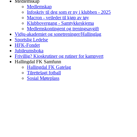
Medlemskap
Medlemskap
Infoskriv til deg som er ny i klubben - 2025
Macron - veileder til kjøp av tøy
Klubbovergang - Samtykkeskjema
Medlemskontingent og treningsavgift
Vidju-akademiet og sonetreninger/Hallinglag
Sportslig Ledelse
HFK-Fondet
Jubileumsboka
Frivillig? Kioskrutiner og rutiner for kampvert
Hallingdal FK Samfunn
Hallingdal FK Gatelag
Tilrettelagt fotball
Sosial Møteplass