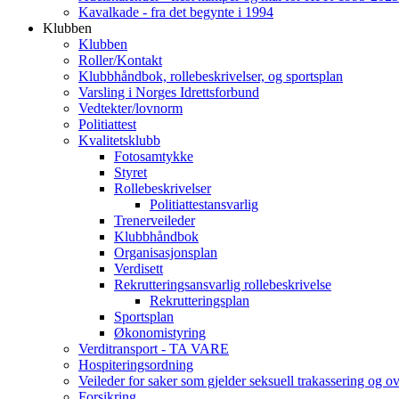
Kavalkade - fra det begynte i 1994
Klubben
Klubben
Roller/Kontakt
Klubbhåndbok, rollebeskrivelser, og sportsplan
Varsling i Norges Idrettsforbund
Vedtekter/lovnorm
Politiattest
Kvalitetsklubb
Fotosamtykke
Styret
Rollebeskrivelser
Politiattestansvarlig
Trenerveileder
Klubbhåndbok
Organisasjonsplan
Verdisett
Rekrutteringsansvarlig rollebeskrivelse
Rekrutteringsplan
Sportsplan
Økonomistyring
Verditransport - TA VARE
Hospiteringsordning
Veileder for saker som gjelder seksuell trakassering og o
Forsikring