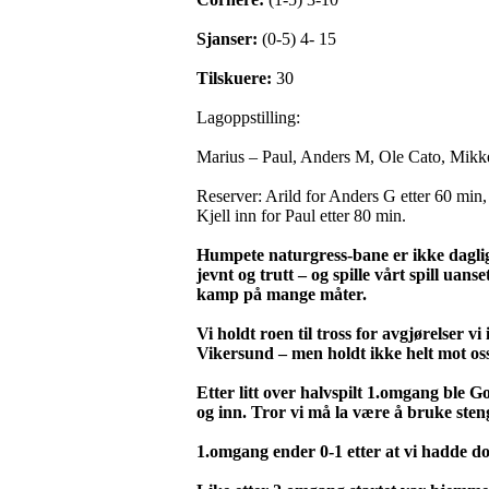
Sjanser:
(0-5) 4- 15
Tilskuere:
30
Lagoppstilling:
Marius – Paul, Anders M, Ole Cato, Mikke
Reserver: Arild for Anders G etter 60 min
Kjell inn for Paul etter 80 min.
Humpete naturgress-bane er ikke dagligk
jevnt og trutt – og spille vårt spill u
kamp på mange måter.
Vi holdt roen til tross for avgjørelser 
Vikersund – men holdt ikke helt mot oss
Etter litt over halvspilt 1.omgang ble G
og inn. Tror vi må la være å bruke steng
1.omgang ender 0-1 etter at vi hadde d