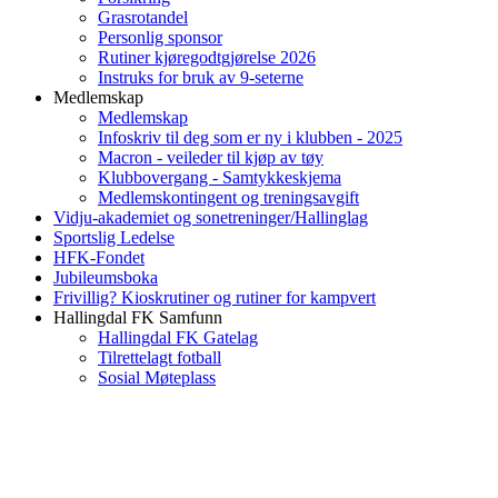
Grasrotandel
Personlig sponsor
Rutiner kjøregodtgjørelse 2026
Instruks for bruk av 9-seterne
Medlemskap
Medlemskap
Infoskriv til deg som er ny i klubben - 2025
Macron - veileder til kjøp av tøy
Klubbovergang - Samtykkeskjema
Medlemskontingent og treningsavgift
Vidju-akademiet og sonetreninger/Hallinglag
Sportslig Ledelse
HFK-Fondet
Jubileumsboka
Frivillig? Kioskrutiner og rutiner for kampvert
Hallingdal FK Samfunn
Hallingdal FK Gatelag
Tilrettelagt fotball
Sosial Møteplass