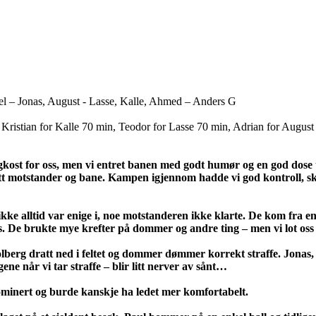
l – Jonas, August - Lasse, Kalle, Ahmed – Anders G
, Kristian for Kalle 70 min, Teodor for Lasse 70 min, Adrian for Augus
ost for oss, men vi entret banen med godt humør og en god dose tå
ansett motstander og bane. Kampen igjennom hadde vi god kontroll, 
vi ikke alltid var enige i, noe motstanderen ikke klarte. De kom fr
. De brukte mye krefter på dommer og andre ting – men vi lot oss 
olberg dratt ned i feltet og dommer dømmer korrekt straffe. Jonas, v
ene når vi tar straffe – blir litt nerver av sånt…
ominert og burde kanskje ha ledet mer komfortabelt.