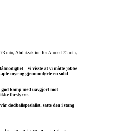
t 73 min, Abdirizak inn for Ahmed 75 min,
lmodighet – vi visste at vi måtte jobbe
skapte mye og gjennomførte en solid
a en god kamp med uavgjort mot
ikke forstyrre.
år dødballspesialist, satte den i stang