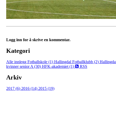
Logg inn for å skrive en kommentar.
Kategori
Alle innlegg
Fotballskole (1)
Hallingdal Fotballklubb (2)
Hallingda
kvinner senior A (30)
HFK-akademiet (1)
RSS
Arkiv
2017 (6)
2016 (14)
2015 (19)