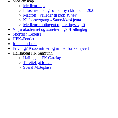
Medlemskap
Medlemskap
Infoskriv til deg som er ny i klubben - 2025
Macron - veileder til kjøp av tøy
Klubbovergang - Samtykkeskjema
Medlemskontingent og treningsavgift
Vidju-akademiet og sonetreninger/Hallinglag
Sportslig Ledelse
HFK-Fondet
Jubileumsboka
Frivillig? Kioskrutiner og rutiner for kampvert
Hallingdal FK Samfunn
Hallingdal FK Gatelag
Tilrettelagt fotball
Sosial Møteplass