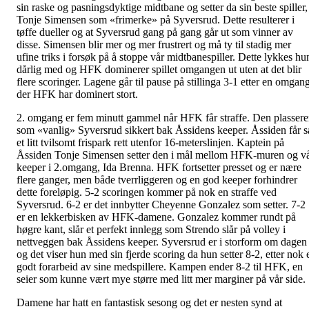
sin raske og pasningsdyktige midtbane og setter da sin beste spiller,
Tonje Simensen som «frimerke» på Syversrud. Dette resulterer i
tøffe dueller og at Syversrud gang på gang går ut som vinner av
disse. Simensen blir mer og mer frustrert og må ty til stadig mer
ufine triks i forsøk på å stoppe vår midtbanespiller. Dette lykkes hu
dårlig med og HFK dominerer spillet omgangen ut uten at det blir
flere scoringer. Lagene går til pause på stillinga 3-1 etter en omgan
der HFK har dominert stort.
2. omgang er fem minutt gammel når HFK får straffe. Den plassere
som «vanlig» Syversrud sikkert bak Åssidens keeper. Åssiden får s
et litt tvilsomt frispark rett utenfor 16-meterslinjen. Kaptein på
Åssiden Tonje Simensen setter den i mål mellom HFK-muren og v
keeper i 2.omgang, Ida Brenna. HFK fortsetter presset og er nære
flere ganger, men både tverrliggeren og en god keeper forhindrer
dette foreløpig. 5-2 scoringen kommer på nok en straffe ved
Syversrud. 6-2 er det innbytter Cheyenne Gonzalez som setter. 7-2
er en lekkerbisken av HFK-damene. Gonzalez kommer rundt på
høgre kant, slår et perfekt innlegg som Strendo slår på volley i
nettveggen bak Åssidens keeper. Syversrud er i storform om dagen
og det viser hun med sin fjerde scoring da hun setter 8-2, etter nok 
godt forarbeid av sine medspillere. Kampen ender 8-2 til HFK, en
seier som kunne vært mye større med litt mer marginer på vår side.
Damene har hatt en fantastisk sesong og det er nesten synd at