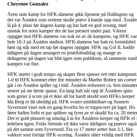
Cheyenne Gonzalez
Årets siste kamp for HFK-damene gikk hjemme på Hallingmo og
det var Åssiden som vertene skulle prøve å hamle opp med. Åsside
lå på 4. plass før dagens kamp og har hatt en god sesong, med
unntak for noen kamper der de har prestert under pari. Vårens
oppgjør mot HFK-damene var nok en av de kampene, og HFK van
hele 10-3 på Åssiden stadion. HFK-damene har hatt en formidabel
høst og står med ett tap før dagens oppgjør. HFK og Gol IL hadde
tidligere på dagen arrangert en jentefotballdag og mange av
deltagerne på dagen var blitt igjen som publikum, så rammene rund
kampen var fine.
HFK starter i godt tempo og skaper flere sjanser rett etter kampstart
1-0 til HFK kommer etter fire minutter da Marthe Botten sin corner
går i en Åssiden spiller og i mål. Åssiden reduserer ca. fem minutte
senere på sin første sjanse. En lang ball når opp til Åssidens spiss
som greier å score på et ikke alt for hardt skudd som HFKs keeper
Ida Berg er litt uheldig på. HFK svarer umiddelbart og Sunneiv
Syversrud viser nok en gang hvorfor ho er toppscorer på laget. Ho
fører ballen forbi et par spillere og fyrer av et skudd fra ca. 20 meter
Det er godt plassert og umulig å ta for Åssidens keeper og HFK er 
ledelsen igjen. Frida Strendo vil ikke være dårligere og prøver også
på det samme som Syversrud. Fra ca 17 meter setter hun 3-1, like
vakkert som forrige HFK-scoring. Åssiden sliter veldig med HFK