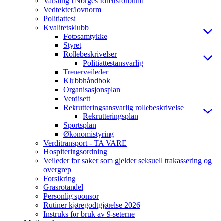
Varsling i Norges Idrettsforbund
Vedtekter/lovnorm
Politiattest
Kvalitetsklubb
Fotosamtykke
Styret
Rollebeskrivelser
Politiattestansvarlig
Trenerveileder
Klubbhåndbok
Organisasjonsplan
Verdisett
Rekrutteringsansvarlig rollebeskrivelse
Rekrutteringsplan
Sportsplan
Økonomistyring
Verditransport - TA VARE
Hospiteringsordning
Veileder for saker som gjelder seksuell trakassering og
overgrep
Forsikring
Grasrotandel
Personlig sponsor
Rutiner kjøregodtgjørelse 2026
Instruks for bruk av 9-seterne