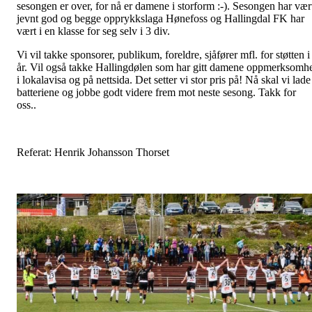
sesongen er over, for nå er damene i storform :-). Sesongen har vær
jevnt god og begge opprykkslaga Hønefoss og Hallingdal FK har
vært i en klasse for seg selv i 3 div.
Vi vil takke sponsorer, publikum, foreldre, sjåfører mfl. for støtten i
år. Vil også takke Hallingdølen som har gitt damene oppmerksomh
i lokalavisa og på nettsida. Det setter vi stor pris på! Nå skal vi lade
batteriene og jobbe godt videre frem mot neste sesong. Takk for
oss..
Referat: Henrik Johansson Thorset