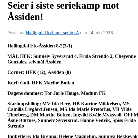
Seier i siste seriekamp mot
Åssiden!
Postet av
Hallingdal kvinner senior A
den
24. okt 2016
Hallingdal FK-Åssiden 8-2(3-1)
MÅL HFK: Sunneiv Syversrud 4, Frida Strendo 2, Cheyenne
Gonzales, selvmål Åssiden
Corner: HFK (12), Åssiden (0)
Kort: Gult, HFK Marthe Botten
Dagens dommer: Tor Jarle Hauge, Modum FK
Startoppstilling; MV Ida Berg, HB Katrine Mikkelsen, MS
Camilla Livgård Jensen, MS Ida Marie Pretorius, VB Vilde
Thorberg, DM Marthe Botten, Ingvild Kvåle Myksvoll, OFF
Åsne Børtnes, Sunneiv Syversrud, Hanne Vedvik, Spiss Frida
Strendo
Innbyttere; Ida Brenna, Helene Magnetun, Sunniva Bekkevold