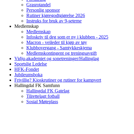
Grasrotandel
Personlig sponsor
Rutiner kjøregodtgjørelse 2026
Instruks for bruk av 9-seterne
Medlemskap
Medlemskap
Infoskriv til deg som er ny i klubben - 2025
Macron - veileder til kjøp av tøy
Klubbovergang - Samtykkeskjema
Medlemskontingent og treningsavgift
Vidju-akademiet og sonetreninger/Hallinglag
Sportslig Ledelse
HFK-Fondet
Jubileumsboka
Frivillig? Kioskrutiner og rutiner for kampvert
Hallingdal FK Samfunn
Hallingdal FK Gatelag
Tilrettelagt fotball
Sosial Møteplass