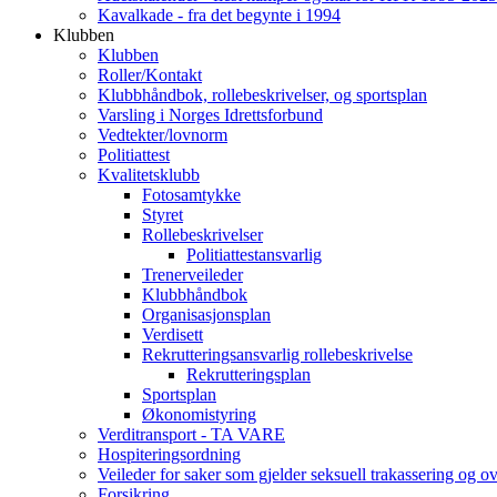
Kavalkade - fra det begynte i 1994
Klubben
Klubben
Roller/Kontakt
Klubbhåndbok, rollebeskrivelser, og sportsplan
Varsling i Norges Idrettsforbund
Vedtekter/lovnorm
Politiattest
Kvalitetsklubb
Fotosamtykke
Styret
Rollebeskrivelser
Politiattestansvarlig
Trenerveileder
Klubbhåndbok
Organisasjonsplan
Verdisett
Rekrutteringsansvarlig rollebeskrivelse
Rekrutteringsplan
Sportsplan
Økonomistyring
Verditransport - TA VARE
Hospiteringsordning
Veileder for saker som gjelder seksuell trakassering og o
Forsikring