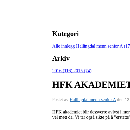
Kategori
Alle innlegg
Hallingdal menn senior A (1
Arkiv
2016 (116)
2015 (74)
HFK AKADEMIET
Postet av
Hallingdal menn senior A
den
12
HFK akademiet blir dessverre avlyst i morge
vel møtt da. Vi tar også sikte på å "erstatt