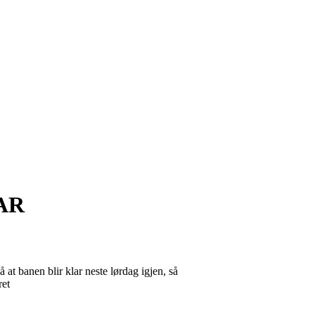
AR
at banen blir klar neste lørdag igjen, så
ret