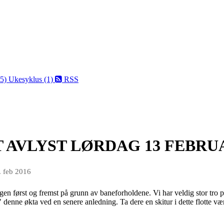
75)
Ukesyklus (1)
RSS
 AVLYST LØRDAG 13 FEBRU
. feb 2016
n først og fremst på grunn av baneforholdene. Vi har veldig stor tro på 
e" denne økta ved en senere anledning. Ta dere en skitur i dette flotte væ