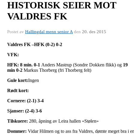
HISTORISK SEIER MOT
VALDRES FK
Postet av
Hallingdal menn senior A
den
20. des 2015
Valdres FK –HFK (0-2) 0-2
VFK:
HFK: 8 min. 0-1
Anders Mastrup (Sondre Dokken flikk) og
19
min 0-2
Markus Thorberg (fri Thorberg felt)
Gule kort:
Ingen
Rødt kort:
Cornere: (2-1) 3-4
Sjanser: (2-4) 3-6
Tilskuere:
280, åpning av Leira hallen «Stølen»
Dommer:
Vidar Hilmen og to ass fra Valdres, dømte meget bra i e