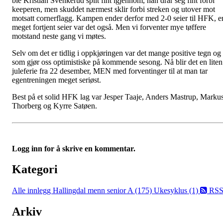
ble Kristian Svenkerud spilt fint igjennom, han drar seg fint forbi
keeperen, men skuddet nærmest sklir forbi streken og utover mot
motsatt cornerflagg. Kampen ender derfor med 2-0 seier til HFK, e
meget fortjent seier var det også. Men vi forventer mye tøffere
motstand neste gang vi møtes.
Selv om det er tidlig i oppkjøringen var det mange positive tegn og
som gjør oss optimistiske på kommende sesong. Nå blir det en liten
juleferie fra 22 desember, MEN med forventinger til at man tar
egentreningen meget seriøst.
Best på et solid HFK lag var Jesper Taaje, Anders Mastrup, Marku
Thorberg og Kyrre Satøen.
Logg inn for å skrive en kommentar.
Kategori
Alle innlegg
Hallingdal menn senior A (175)
Ukesyklus (1)
RS
Arkiv