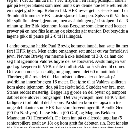
seg ut. I det 33 minutt har VFK frispark i en farlig posisjon, ballen
går på keeper Stanes som med unntak av denne noe lette returen st
en meget god kamp. Returen fikk HFK avverget i siste sekund. I de
36 minutt kommer VFK største sjanse i kampen. Spissen til Valdres
blir spilt fint alene igjennom, men avslutningen går i stolpen. I det 
minutt spiller Birk igjennom Jonas Bergane som alene med keeper
prøver på en noe fiks løsning og skuddet går utenfor. Det betydde a
lagene gikk til pause på 2-0 til Hallingdal.
I andre omgang hadde Paul Brevig kommet innpå, han satte litt me
fart i HFK igjen. Men andre omgangen sett under ett var forholdsvi
jevn. Nevnte Brevig var nærme å øke ledelsen til 3-0, da han dro
seg fint igjennom Valdres høyre del av forsvaret. Avslutningen var
god og keeperen til VFK måtte i full strekk for å slå den til corner.
Det var en noe sjansefattig omgang, men i det 60 minutt holdt
Thorberg til å rote det til. Han mistet ballen etter et forsøk på
avdribling innenfor egen 16 meter. Det førte til at Valdres spilleren
kom alene igjennom, dog på litt skrått hold. Skuddet var bra, men
Stanes reddet mesterlig. Begge lag gjorde en del bytter og tempoet
dabbet noe utover i omgangen. Det var jevnspilt, men HFK virket
farligere i forhold til det å score. På slutten kom det også inn tre
unge debutanter som HFK har store forventinger til. Bendik Øen
(99 fra Nesbyen), Lasse Moen (00 Gol) og Magnus Bekken
Magnetun (01 Hemsedal). De kom inn på et allerede ungt lag (5
seniorspillere totalt av 18) og kom greit fra debuten sin. Rett før slut