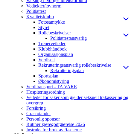
Varsling i Norges Idrettsforbund
Vedtekter/lovnorm
Politiattest
Kvalitetsklubb
Fotosamtykke
Styret
Rollebeskrivelser
Politiattestansvarlig
Trenerveileder
Klubbhåndbok
Organisasjonsplan
Verdisett
Rekrutteringsansvarlig rollebeskrivelse
Rekrutteringsplan
Sportsplan
Økonomistyring
Verditransport - TA VARE
Hospiteringsordning
Veileder for saker som gjelder seksuell trakassering og
overgrep
Forsikring
Grasrotandel
Personlig sponsor
Rutiner kjøregodtgjørelse 2026
Instruks for bruk av 9-seterne