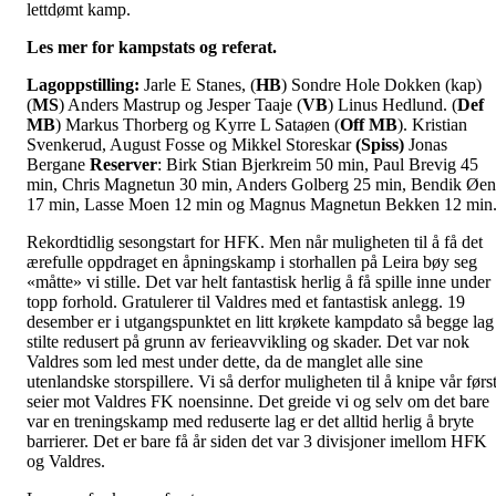
lettdømt kamp.
Les mer for kampstats og referat.
Lagoppstilling:
Jarle E Stanes, (
HB
) Sondre Hole Dokken (kap)
(
MS
) Anders Mastrup og Jesper Taaje (
VB
) Linus Hedlund. (
Def
MB
) Markus Thorberg og Kyrre L Sataøen (
Off MB
). Kristian
Svenkerud, August Fosse og Mikkel Storeskar
(Spiss)
Jonas
Bergane
Reserver
: Birk Stian Bjerkreim 50 min, Paul Brevig 45
min, Chris Magnetun 30 min, Anders Golberg 25 min, Bendik Øen
17 min, Lasse Moen 12 min og Magnus Magnetun Bekken 12 min
Rekordtidlig sesongstart for HFK. Men når muligheten til å få det
ærefulle oppdraget en åpningskamp i storhallen på Leira bøy seg
«måtte» vi stille. Det var helt fantastisk herlig å få spille inne under
topp forhold. Gratulerer til Valdres med et fantastisk anlegg. 19
desember er i utgangspunktet en litt krøkete kampdato så begge lag
stilte redusert på grunn av ferieavvikling og skader. Det var nok
Valdres som led mest under dette, da de manglet alle sine
utenlandske storspillere. Vi så derfor muligheten til å knipe vår førs
seier mot Valdres FK noensinne. Det greide vi og selv om det bare
var en treningskamp med reduserte lag er det alltid herlig å bryte
barrierer. Det er bare få år siden det var 3 divisjoner imellom HFK
og Valdres.