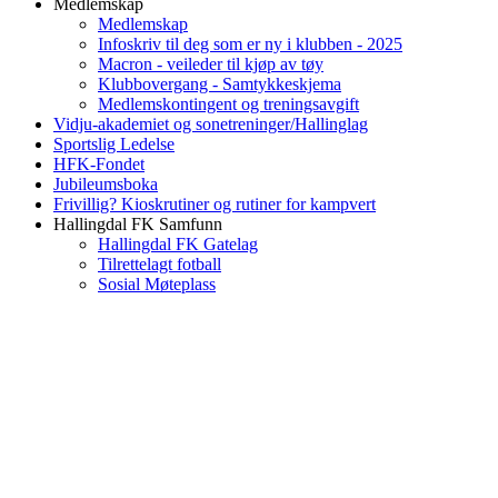
Medlemskap
Medlemskap
Infoskriv til deg som er ny i klubben - 2025
Macron - veileder til kjøp av tøy
Klubbovergang - Samtykkeskjema
Medlemskontingent og treningsavgift
Vidju-akademiet og sonetreninger/Hallinglag
Sportslig Ledelse
HFK-Fondet
Jubileumsboka
Frivillig? Kioskrutiner og rutiner for kampvert
Hallingdal FK Samfunn
Hallingdal FK Gatelag
Tilrettelagt fotball
Sosial Møteplass