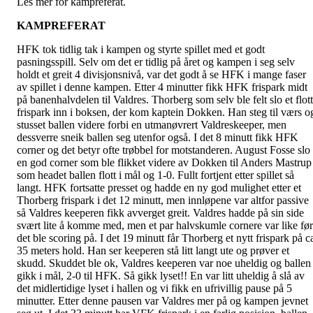
Les mer for kampreferat.
KAMPREFERAT
HFK tok tidlig tak i kampen og styrte spillet med et godt
pasningsspill. Selv om det er tidlig på året og kampen i seg selv
holdt et greit 4 divisjonsnivå, var det godt å se HFK i mange faser
av spillet i denne kampen. Etter 4 minutter fikk HFK frispark midt
på banenhalvdelen til Valdres. Thorberg som selv ble felt slo et flott
frispark inn i boksen, der kom kaptein Dokken. Han steg til værs o
stusset ballen videre forbi en utmanøvrert Valdreskeeper, men
dessverre sneik ballen seg utenfor også. I det 8 minutt fikk HFK
corner og det betyr ofte trøbbel for motstanderen. August Fosse slo
en god corner som ble flikket videre av Dokken til Anders Mastrup
som headet ballen flott i mål og 1-0. Fullt fortjent etter spillet så
langt. HFK fortsatte presset og hadde en ny god mulighet etter et
Thorberg frispark i det 12 minutt, men innløpene var altfor passive
så Valdres keeperen fikk avverget greit. Valdres hadde på sin side
svært lite å komme med, men et par halvskumle cornere var like før
det ble scoring på. I det 19 minutt får Thorberg et nytt frispark på c
35 meters hold. Han ser keeperen stå litt langt ute og prøver et
skudd. Skuddet ble ok, Valdres keeperen var noe uheldig og ballen
gikk i mål, 2-0 til HFK. Så gikk lyset!! En var litt uheldig å slå av
det midlertidige lyset i hallen og vi fikk en ufrivillig pause på 5
minutter. Etter denne pausen var Valdres mer på og kampen jevnet