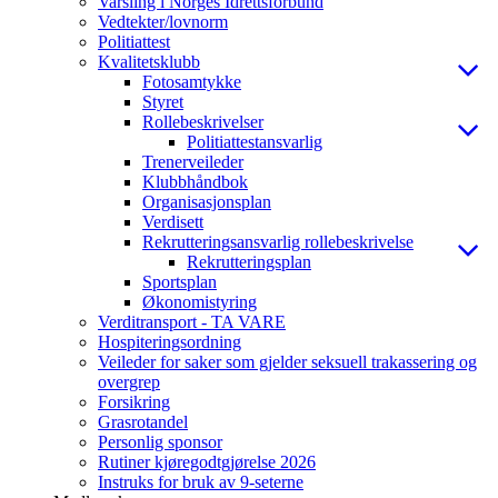
Varsling i Norges Idrettsforbund
Vedtekter/lovnorm
Politiattest
Kvalitetsklubb
Fotosamtykke
Styret
Rollebeskrivelser
Politiattestansvarlig
Trenerveileder
Klubbhåndbok
Organisasjonsplan
Verdisett
Rekrutteringsansvarlig rollebeskrivelse
Rekrutteringsplan
Sportsplan
Økonomistyring
Verditransport - TA VARE
Hospiteringsordning
Veileder for saker som gjelder seksuell trakassering og
overgrep
Forsikring
Grasrotandel
Personlig sponsor
Rutiner kjøregodtgjørelse 2026
Instruks for bruk av 9-seterne