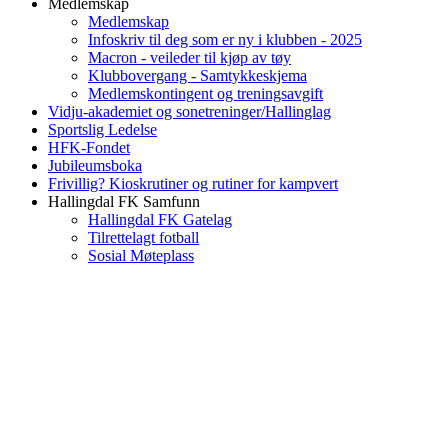
Medlemskap
Medlemskap
Infoskriv til deg som er ny i klubben - 2025
Macron - veileder til kjøp av tøy
Klubbovergang - Samtykkeskjema
Medlemskontingent og treningsavgift
Vidju-akademiet og sonetreninger/Hallinglag
Sportslig Ledelse
HFK-Fondet
Jubileumsboka
Frivillig? Kioskrutiner og rutiner for kampvert
Hallingdal FK Samfunn
Hallingdal FK Gatelag
Tilrettelagt fotball
Sosial Møteplass